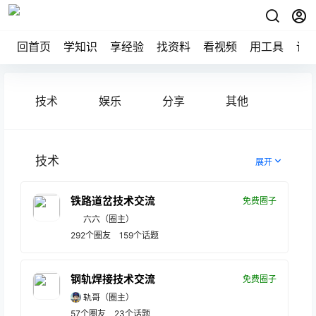
回首页
学知识
享经验
找资料
看视频
用工具
论
技术
娱乐
分享
其他
技术
展开
铁路道岔技术交流
免费圈子
六六
（圈主）
292
个圈友
159
个话题
钢轨焊接技术交流
免费圈子
轨哥
（圈主）
57
个圈友
23
个话题