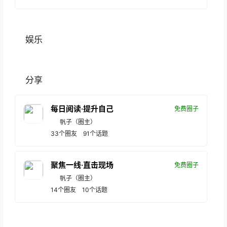
娱乐
分享
每日阅读·提升自己
免费圈子
帆子
（圈主）
33
个圈友
91
个话题
聚焦一线·直击现场
免费圈子
帆子
（圈主）
14
个圈友
10
个话题