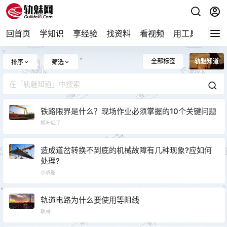
回首页
学知识
享经验
找资料
看视频
用工具
论技
全部标签
轨魅知道
排序
筛选
铁路限界是什么？现场作业必须掌握的10个关键问题
枫叶红了
造成道岔转换不到底的机械故障有几种现象?应如何
处理?
小帆船
轨道电路为什么要使用等阻线
轨哥