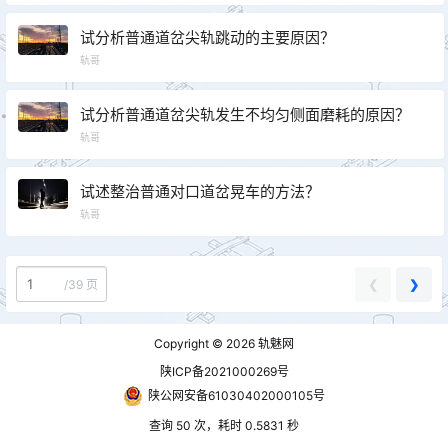
试分析普通道岔尖轨跳动的主要原因？
轨哥
试分析普通道岔尖轨发生不均匀侧面磨耗的原因？
轨哥
试述整治普通对口道岔晃车的方法？
轨哥
❮
❯
/
39 页
Copyright © 2026
轨魅网
陕ICP备2021000269号
陕公网安备61030402000105号
查询 50 次，耗时 0.5831 秒