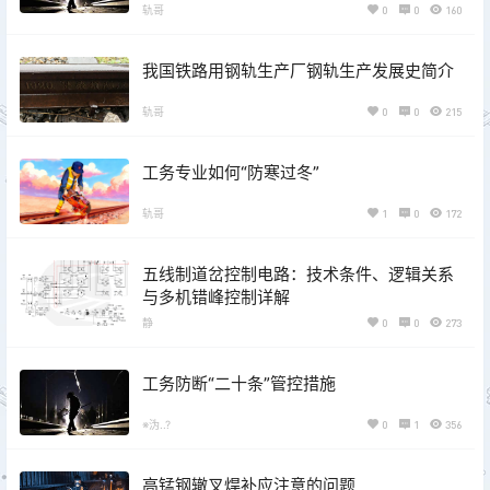
轨哥
0
0
160
我国铁路用钢轨生产厂钢轨生产发展史简介
轨哥
0
0
215
工务专业如何“防寒过冬”
轨哥
1
0
172
五线制道岔控制电路：技术条件、逻辑关系
与多机错峰控制详解
静
0
0
273
工务防断“二十条”管控措施
※沩..?
0
1
356
高锰钢辙叉焊补应注意的问题