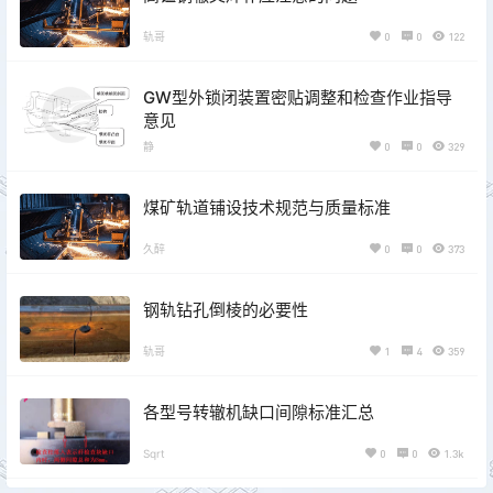
轨哥
0
0
122
GW型外锁闭装置密贴调整和检查作业指导
意见
静
0
0
329
煤矿轨道铺设技术规范与质量标准
久醉
0
0
373
钢轨钻孔倒棱的必要性
轨哥
1
4
359
各型号转辙机缺口间隙标准汇总
Sqrt
0
0
1.3k