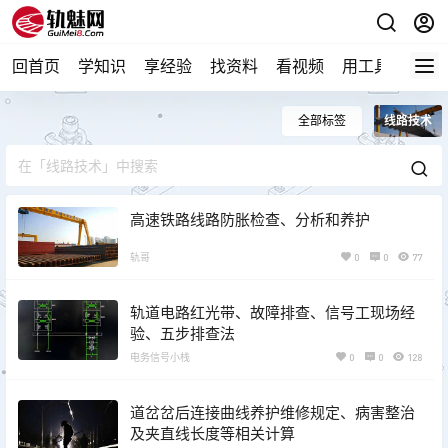
回首页
学知识
享经验
找资料
看视频
用工具
论技
全部标签
线路技术
高速铁路线路防胀检查、分析和养护
轨哥
0
0
77
轨道电路红光带、故障排查、信号工现场经
验、五步排查法
电务信号小栈
0
0
128
道岔岔后连接曲线养护维修规定、病害整治
及夹直线长度等相关计算