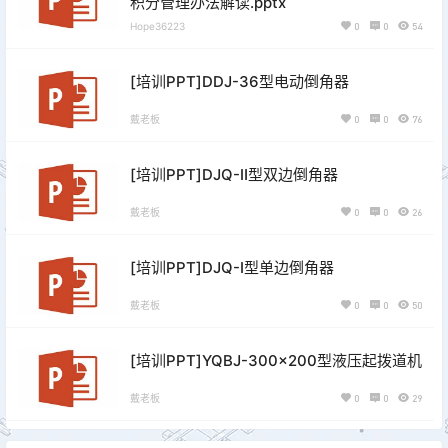
积分管理办法解读.pptx
Hope36223
0
0
54
[培训PPT]DDJ-36型电动倒角器
戴老板
0
0
76
[培训PPT]DJQ-Ⅱ型双边倒角器
戴老板
0
0
26
[培训PPT]DJQ-Ⅰ型单边倒角器
戴老板
0
0
50
[培训PPT]YQBJ-300×200型液压起拨道机
戴老板
0
0
29