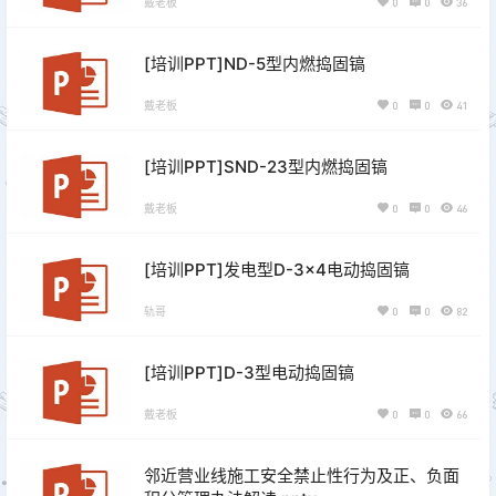
戴老板
0
0
36
[培训PPT]ND-5型内燃捣固镐
戴老板
0
0
41
[培训PPT]SND-23型内燃捣固镐
戴老板
0
0
46
[培训PPT]发电型D-3×4电动捣固镐
轨哥
0
0
82
[培训PPT]D-3型电动捣固镐
戴老板
0
0
66
邻近营业线施工安全禁止性行为及正、负面