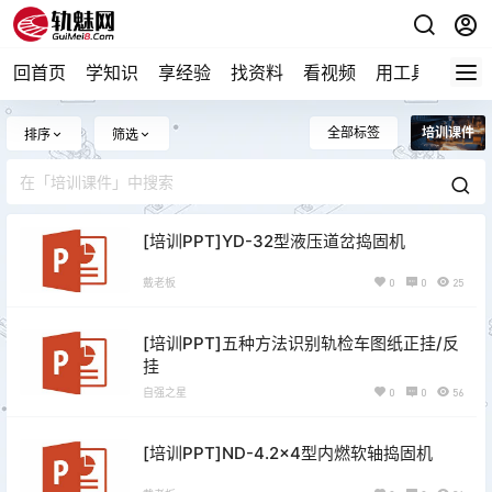
回首页
学知识
享经验
找资料
看视频
用工具
论技
全部标签
培训课件
排序
筛选
[培训PPT]YD-32型液压道岔捣固机
戴老板
0
0
25
[培训PPT]五种方法识别轨检车图纸正挂/反
挂
自强之星
0
0
56
[培训PPT]ND-4.2×4型内燃软轴捣固机