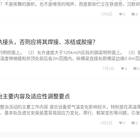
？不是挥舞的旗帜，也不是嘹亮的哨声，而是那些伫立在铁道旁，沉默却
安全真正的“守护神”。 你以为铁路信号只是简单的“红灯停、绿灯行”？那
7月9日
0
0
系统，是一套精密、复杂且充满智慧的“语言体系”。它要告诉司机的，远
…...
轨接头，否则应将其焊接、冻结或胶接？
的明桥面上。 （2）允许速度大于120km/h区段的钢梁明桥面上。 （3）
温度伸缩缝和拱顶处前后各2m范围内，纵横梁连接处距横梁边缘0.6m范
，在温度跨度（由一孔钢梁的固定支座至相邻梁固定支座或桥台挡砟墙的
7月5日
0
0
面范围内。...
治主要内容及适应性调整要点
整治活动的主要工作内容 道岔设备受气温变化影响较大，特别是在高温
、基本轨及道岔安装装置容易因应力变化、爬行、框架变形等问题，引发
转换阻力增大等故障。为减少季节性道岔故障，现场应结合设备状态，分
7月3日
0
0
适应性调整。 一、重点整治气温变化引起的道岔转换故障 重点解决由于
引起的…...