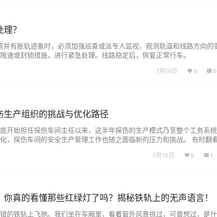
处理？
弯并有胀轨迹象时，必须加强巡查或派专人监视，观测轨温和线路方向的
取限速或封锁措施，进行紧急处理。线路稳定后，恢复正常行车。 （
良，起道、拨道省力，枕端道砟离缝等胀轨迹象时，必须停止作业，并及
7月16日
0
0
伤生产组织的挑战与优化路径
底开始担任探伤车间主任以来，这半年探伤的生产模式乃至整个工务系统
化，探伤车间的安全生产管理工作也随之面临新的压力和挑战。 有时翻看
火》，发现自己曾经预判的一些探伤工作将会面对的问题，如今真的逐步显
7月10日
0
1
有太好的处理方法。 我段探伤天窗化作业从2022年芨乌小半径开始，逐
...
，你真的看懂那些红绿灯了吗？揭秘铁轨上的无声语言！
错的铁轨上飞驰。我们坐在车厢里，看着窗外风景掠过，可曾想过，是什