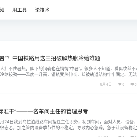
频
用工具
论技术
中暑”？中国铁路用这三招破解热胀冷缩难题
人扛不住暑热，脚下的钢轨也在悄悄“中暑”。很多人不知道，看似纹丝不
冷缩较劲——温度一升高，钢轨受热伸长，却被轨道结构牢牢固定、无法
在钢轨内部积攒，压力突破安全极限后，就会横向鼓曲变形，引发铁路安
8月4日
0
0
威胁行车安全。 新线荒道胀轨跑道 但常坐火车的人会发现，国内暑运高峰
…...
按标准干”——一名车间主任的管理思考
年2月24日我到乌拉泊线路车间担任主任职务，初到车间，面对人员、设备
很忐忑，加之管内设备季节性的不稳定，导致内心急躁，急于让设备稳定
生产组织更合理一些，导致在新规下、在严峻的安全形势下，车间还是发