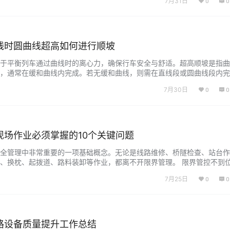
7月31日
0
0
本质、根源 1.思想的禁锢 我们遇到问题总是想着以前怎么干，现在就怎么
...
线时圆曲线超高如何进行顺坡
于平衡列车通过曲线时的离心力，确保行车安全与舒适。超高顺坡是指曲
，通常在缓和曲线内完成。若无缓和曲线，则需在直线段或圆曲线段内完
7月30日
0
0
现场作业必须掌握的10个关键问题
全管理中非常重要的一项基础概念。无论是线路维修、桥隧检查、站台作
、换枕、起拨道、路料装卸等作业，都离不开限界管理。 限界管控不到
织，重则可能导致机车车辆与建筑物、设备发生剐蹭、碰撞，直接危及行
7月25日
0
0
弄清楚什么是限界、限界有什么作用、哪些作业容易引发侵限风险，以及
。 下面以问…...
路设备质量提升工作总结