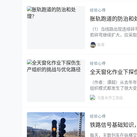
经验心得
胀轨跑道的防治和
（1）当线路出现连续碎
若碎弯继续扩大，应采
业中如出现轨向、高低不
轨哥
防胀措…...
经验心得
全天窗化作业下探
（作者：谭超）从去年年
组织模式都发生了很大变
024年写过的《星星之
乌鲁木齐工务段
来，但时至今日，仍然没
到2025年全部正线设备天…
经验心得
铁路信号基础知识
每天，无数列车在纵横交