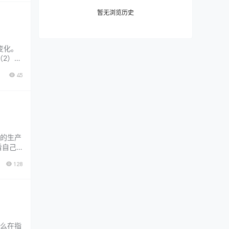
暂无浏览历史
变化。
2）作
时采取
45
的生产
自己2
现出
128
步推进
么在指