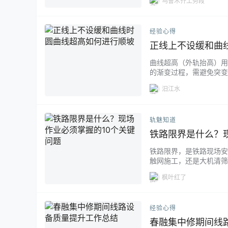
乌鲁木齐工务段
多问题。 一、找问题的
前这样干了没出问题，现…
经验心得
正线上不设缓和曲
曲线超高（外轨抬高）用
的渐变过程，需避免突变
坡。...
汨江水
轨魅知道
铁路限界是什么？
铁路限界，是铁路现场安
触网施工，还是大机清筛
则影响设备状态和运输组
枫叶红了
全。因此，现场人员必须
前、中、后应如何做好防控
经验心得
春融集中修期间线