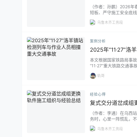
（作者：孙鹏）2026
短板、严守施工安全底线
准推进春融隐患排查、设
乌鲁木齐工务段
全面夯实管内线路设备安
提前研判春融风险，闭环推
案例分析
2025年“11·2
本文根据国家铁路局事故
“11·27”重大铁路
一、事故概况 2025
轨哥
常运行的55537次检
受伤，直…...
经验心得
复式交分道岔成组
（作者：李通）在乌西站
务时，心里一阵慌乱，不
的方式组织更换道岔轨件
乌鲁木齐工务段
多、施工精度要求高等特
需时间以及工电结合部之间