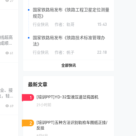
27
干，以
国家铁路局发布《铁路工程卫星定位测量
规范》
行业快讯
作者：
轨哥
15:43
线超高
国家铁路局发布《铁路技术标准管理办
成顺
法》
行业快讯
作者：
帆子
22:18
61
全部快讯
最新文章
业、接
位，轻
1
[培训PPT]YD-32型液压道岔捣固机
车安
21小时前
69
作业
2
[培训PPT]五种方法识别轨检车图纸正挂/
反挂
8月5日