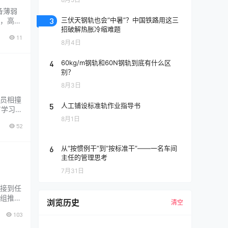
备薄弱
3
三伏天钢轨也会“中暑”？中国铁路用这三
，高标
招破解热胀冷缩难题
任务，
11
 一、
8月4日
4
60kg/m钢轨和60N钢轨到底有什么区
别？
8月3日
员相撞
5
人工铺设标准轨作业指导书
育学习。
限公司正
8月1日
52
、2人
6
从“按惯例干”到“按标准干”——一名车间
主任的管理思考
7月31日
接到任
组推进
浏览历史
清空
控制点
103
步骤所