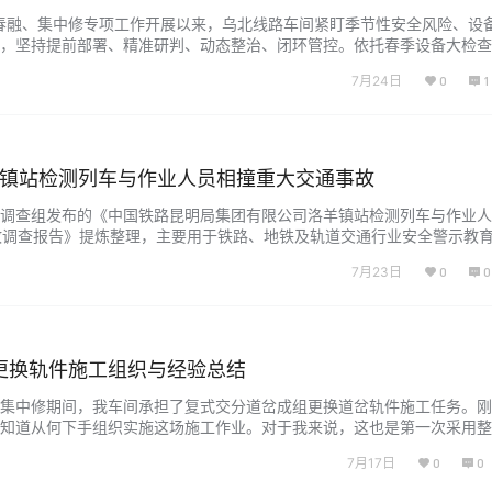
年春融、集中修专项工作开展以来，乌北线路车间紧盯季节性安全风险、设
，坚持提前部署、精准研判、动态整治、闭环管控。依托春季设备大检查
备质量补强、集中修大机捣固、途卸道砟、重点病害综合治理等各项重点
7月24日
0
1
全基础。现将阶段工作开展情况、主要做法及下一步工作计划汇报如下：
进隐患…...
7”洛羊镇站检测列车与作业人员相撞重大交通事故
调查组发布的《中国铁路昆明局集团有限公司洛羊镇站检测列车与作业人
交通事故调查报告》提炼整理，主要用于铁路、地铁及轨道交通行业安全警示教
年11月27日，云南省昆明市呈贡区洛羊街道辖区内，中国铁路昆明局集团有
7月23日
0
0
测列车行至洛羊镇站内时，与昆明南工务段施工作业人员相撞，造成11人死亡
更换轨件施工组织与经验总结
集中修期间，我车间承担了复式交分道岔成组更换道岔轨件施工任务。刚
知道从何下手组织实施这场施工作业。对于我来说，这也是第一次采用整
施工。 复式交分道岔作为铁路枢纽咽喉区的核心设备，具有结构复杂、
7月17日
0
0
点。为确保施工顺利推进，我及时与乌西信号车间电务部门沟通，对每一
的关系进…...