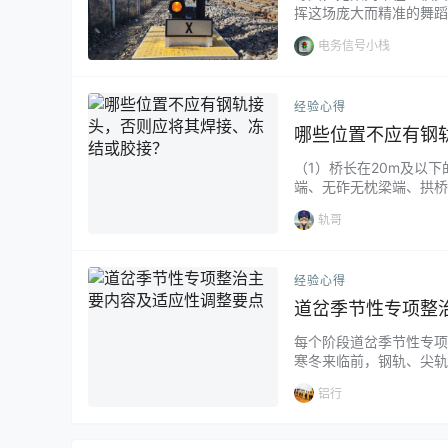
挥这场庞大而精准的舞蹈
信号设备。它们才是铁路
电务信号小栈
错特错了。铁轨上的信号
进或停止那么简单。速度、
经验心得
哪些位置不应有钢
（1）桥长在20m及以下
端、无砟无枕梁端、拱桥
（4）设有调节器的钢梁
轨哥
范围内。（5）平交道口铺
经验心得
道岔季节性专项整
每个阶段道岔季节性专项
寒冬来临前，钢轨、尖轨
换不良、表示缺口变化、
铝行
展道岔季节性专项整治和
化、应力得不到有效放散而