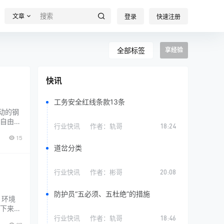
文章
登录
快速注册
全部标签
享经验
快讯
工务安全红线条款13条
动的钢
自由伸
行业快讯
作者：
轨哥
18:24
全隐患
15
期，几
道岔分类
行业快讯
作者：
彬哥
20:08
防护员“五必须、五杜绝”的措施
、环境
下来、
生了很
行业快讯
作者：
轨哥
18:46