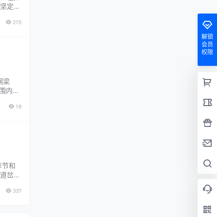
坚定的
可就大
215
不止前
解锁
会员
权限
钢梁
围内。
长度）
18
季节和
道岔转
阶段开
337
气温变