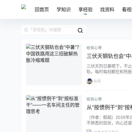
回首页
学知识
享经验
找资料
看视
经验心得
三伏天钢轨也会“
三伏天烈日暴晒下，不止
轨，每时每刻都在和热胀
展，巨大的温度压力不断
轨哥
中的“胀轨跑道”，严重
乎听不到“因钢轨热胀导致晚
经验心得
从“按惯例干”到“
（作者：郗超）2026
不熟悉的现状，内心还是
让生产节奏再快一些、让