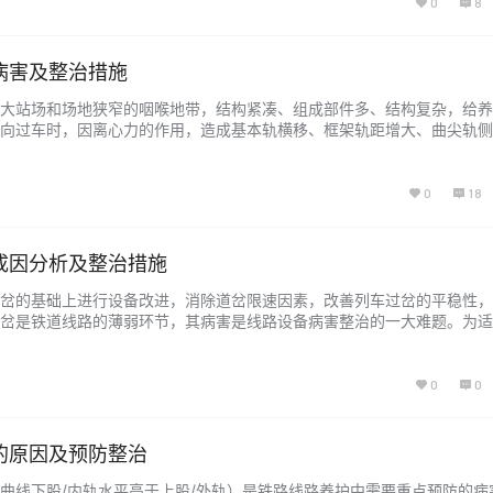
0
8
病害及整治措施
大站场和场地狭窄的咽喉地带，结构紧凑、组成部件多、结构复杂，给养
向过车时，因离心力的作用，造成基本轨横移、框架轨距增大、曲尖轨侧
害。本文通过分析复式交分道岔主要病害成因，提出针对性解决方案，为
参考。...
0
18
成因分析及整治措施
岔的基础上进行设备改进，消除道岔限速因素，改善列车过岔的平稳性，
岔是铁道线路的薄弱环节，其病害是线路设备病害整治的一大难题。为适
我国铁路正线道岔基本都换成了提速道岔。总体来说，现有提速道岔的结
岔有了很大的提高，但经过多年的运营，病害逐年增多。因此，如何及早
病害进行…...
0
0
的原因及预防整治
曲线下股/内轨水平高于上股/外轨）是铁路线路养护中需要重点预防的病