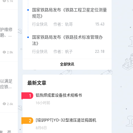
5.1k
国家铁路局发布《铁路工程卫星定位测量
规范》
行业快讯
作者：
轨哥
15:43
护维修
磨、胶
国家铁路局发布《铁路技术标准管理办
后续同
法》
行业快讯
作者：
帆子
22:18
2.8k
全部快讯
以满足
最新文章
应铁路
构可靠
1
铝热焊成套设备技术规格书
发现病
16小时前
2.6k
2
[培训PPT]YD-32型液压道岔捣固机
8月6日
害。严