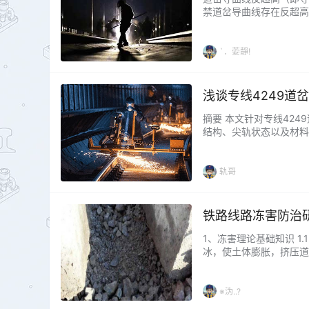
禁道岔导曲线存在反超高
水平反超高是道岔水平状
在区间站及大站场部分道
形累积不同，直股沉落…..
`．荌靜!
浅谈专线4249道
摘要 本文针对专线42
结构、尖轨状态以及材料
修复措施，旨在降低滑床
线路中实现列车转向和股
在繁忙干线中应用广泛，…
轨哥
铁路线路冻害防治
1、冻害理论基础知识 1
冰，使土体膨胀，挤压道
的冰融化成水，造成体积
称为冻害。产生冻害的主
度是媒介，水分是条件。按
※沩..?