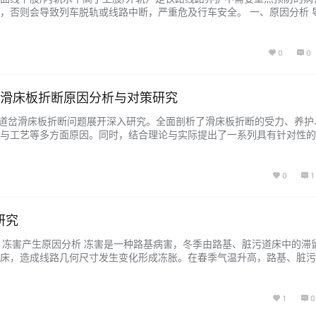
，否则会导致列车脱轨或线路中断，严重危及行车安全。 一、原因分析 
态不良的一种，引起导曲线水平反超高的主要原因： 1.1 沉落变形不一致
岔，通过道岔直、曲股列车数量相差悬殊，导致直、曲股枕下道床产生的
.
0
0
岔滑床板折断原因分析与对策研究
49道岔滑床板折断问题展开深入研究。全面剖析了滑床板折断的受力、养护
与工艺等多方面原因。同时，结合理论与实际提出了一系列具有针对性的
板折断故障的发生概率，保障铁路运输安全与高效运行。 1 引言 道岔作
道连接的核心设备，其性能直接影响铁路运输的安全性与效率。专线424
...
0
1
研究
.1 冻害产生原因分析 冻害是一种路基病害，冬季由路基、脏污道床中的滞
床，造成线路几何尺寸发生变化形成冻胀。在春季气温升高，路基、脏污
缩小，道床回落，线路几何尺寸发生变化，形成春融，冻胀和春融形成的
要因素有气温、土质、水分、路基结构等，其中土质是造成冻害的内部因
…...
1
0