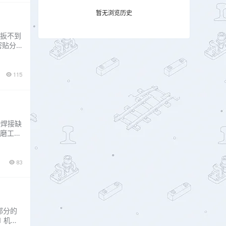
暂无浏览历史
扳不到
密贴分
阻力。
板存在夹
115
种焊接缺
磨工
边是怎么
缝隙而
83
部分的
 机械