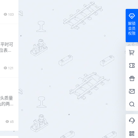
三个方
些故障
103
解锁
会员
权限
，平时可
位表示
，直流2
电
121
头质量
轨的两
够的
结晶而
65