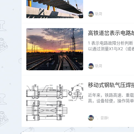
故障 机械锁闭中最常出
面，一是机械调整不到位
在设备运行的早期容易出现
轨哥
高铁道岔表示电路
1 表示电路故障分析判
以通过测量X1与X2（
为例进行分析。 1.表示
2V左右，X1中电流45
阻…...
轨哥
移动式钢轨气压焊
近年来，铁路高速、重载
高，设备轻便，操作简单
个端面紧密贴合，采用气
“活化能”，并穿过界面
获得焊接接头的方法。这种
`．荌靜!