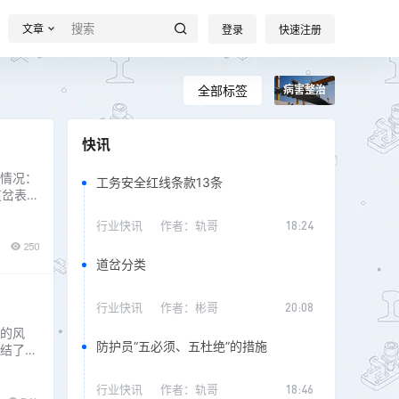
文章
登录
快速注册
全部标签
病害整治
快讯
情况：
工务安全红线条款13条
道岔表示
开，使
行业快讯
作者：
轨哥
18:24
因此，针
250
道岔分类
行业快讯
作者：
彬哥
20:08
的风
防护员“五必须、五杜绝”的措施
结了线
线路条
了相应
行业快讯
作者：
轨哥
18:46