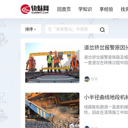
回首页
学知识
享经验
找
排序
道岔挤岔报警原因
道岔挤岔报警是铁路及城
一是道岔在转换过程中因
无法正常返回；二是列车
道岔处于“四开状态”。
对该类故障，必须从电务、
轨哥
小半径曲线地段机
线路胀轨跑道一直是机械
险，因此在清筛施工中如
路胀轨跑道的不同阶段，
件等关键因素，指出了小