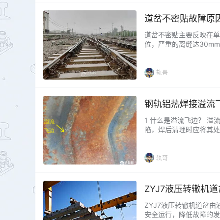
道岔不密贴故障原
道岔不密贴主要反映在单
位，严重的离缝达30m
为道岔尖轨、心轨道岔不
1、转换力过小 （1）
角，造成转换力被分…...
轨哥
钢轨铝热焊接溢流
1 什么是溢流飞边？ 
陷，焊后清理时应将其处
具，处理起来比较麻烦，
产生的？ 溢流飞边的产
形成。因此砂模在安装过程
轨哥
ZYJ7液压转辙机
ZYJ7液压转辙机道岔
安全运行，降低故障的发