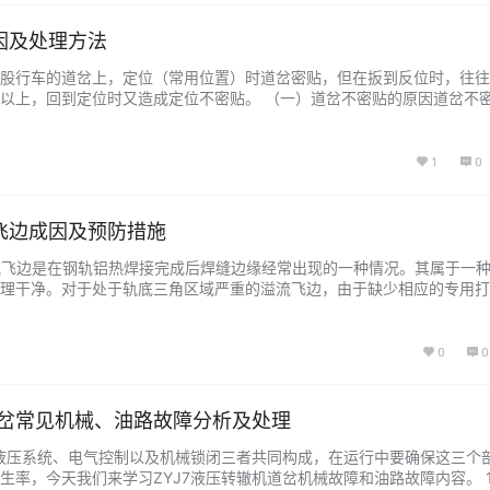
因及处理方法
股行车的道岔上，定位（常用位置）时道岔密贴，但在扳到反位时，往往
m以上，回到定位时又造成定位不密贴。 （一）道岔不密贴的原因道岔不
密贴。引起道岔尖轨、心轨扳不到位的原因是转辙机转换力小于道岔转换
电转机的原因。 （2）转换杆件不平直，转辙机动作杆与外锁闭道岔锁闭
1
0
飞边成因及预防措施
溢流飞边是在钢轨铝热焊接完成后焊缝边缘经常出现的一种情况。其属于一
理干净。对于处于轨底三角区域严重的溢流飞边，由于缺少相应的专用打
影响施工效率，处理不干净还会对焊头的质量造成负面影响。 2 溢流飞
生一般是由于砂模和钢轨密贴不好，浇注时高温铁水进入砂模和钢轨间的
中…...
0
0
道岔常见机械、油路故障分析及处理
由液压系统、电气控制以及机械锁闭三者共同构成，在运行中要确保这三个
生率，今天我们来学习ZYJ7液压转辙机道岔机械故障和油路故障内容。 1