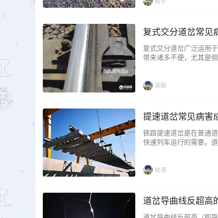
的整治措施。...
拓子
复式交分道岔常见
复式交分道岔广泛运用于
带来诸多不便，尤其是侧
垫压溃、爬行等一系列病
类型道岔养护维修作业提供
柒點
提速道岔常见病害
铁路提速道岔是在普通道
快速列车运行的需要。道
提速、重载的发展要求，
性和稳定性比以前普通道
害、正确定性分析病害及对
轨哥
道岔导曲线反超高
道岔导曲线反超高（即导