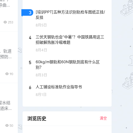
导曲线
或偏载
3
[培训PPT]五种方法识别轨检车图纸正挂/
残余变
反挂
253
8月5日
4
三伏天钢轨也会“中暑”？中国铁路用这三
招破解热胀冷缩难题
8月4日
、轨道
预防和
5
60kg/m钢轨和60N钢轨到底有什么区
为铁路
别？
9道岔
90
8月3日
6
人工铺设标准轨作业指导书
8月1日
留水结
道床中
病害统
浏览历史
清空
素，温
50