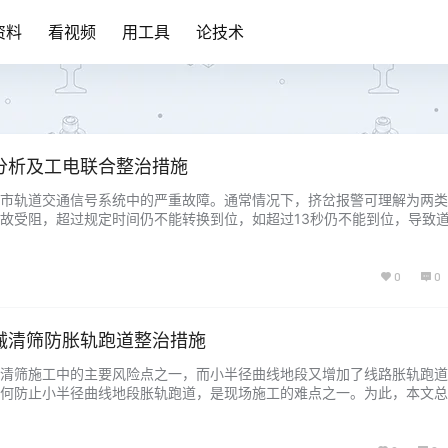
资料
看视频
用工具
论技术
分析及工电联合整治措施
市轨道交通信号系统中的严重故障。通常情况下，挤岔报警可理解为两类
故受阻，超过规定时间仍不能转换到位，如超过13秒仍不能到位，导致
在道岔位置不正确或未完全锁闭时强行通过，造成车轮将尖轨与基本轨挤
 挤岔报警不仅会导致道岔失表，还可能引发列车脱轨、倾覆等严重后果。
工…...
0
0
械清筛防胀轨跑道整治措施
清筛施工中的主要风险点之一，而小半径曲线地段又增加了线路胀轨跑道
何防止小半径曲线地段胀轨跑道，是现场施工的难点之一。为此，本文总
分析了清筛机作业、无缝线路与小半径曲线本身的特点以及清筛施工时的
半径曲线地段在清筛施工中易发生胀轨跑道的原因，并基于这些原因提出