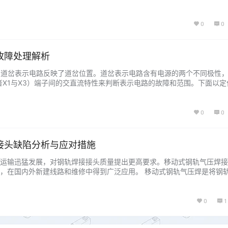
现故障的地方为外锁闭部分，该部分常常出现机械卡阻，其原因主要分为
，锁闭铁、连接铁等外锁闭各部分部件连接不到位或者出现不协调等，这
…...
0
0
故障处理解析
断 道岔表示电路反映了道岔位置。道岔表示电路含有电源的两个不同极性
或者X1与X3）端子间的交直流特性来判断表示电路的故障和范围。下面以定
电路正常工作时，在分线盘端子X1与X2之间可以测量到电压交流60V左右
mA左右。 2.当表示电路故障时，X1与X2之间无电压，可以通过测量室内R1
0
0
接头缺陷分析与应对措施
运输迅猛发展，对钢轨焊接接头质量提出更高要求。移动式钢轨气压焊接
，在国内外新建线路和维修中得到广泛应用。 移动式钢轨气压焊是将钢
体火焰加热，将贴合面及其附近区域加热至塑性状态。在金属原子具有足
互相急剧扩散时，对贴合面加以顶锻，以建立原子间的金属键联结，完成再
塑性压力…...
0
1