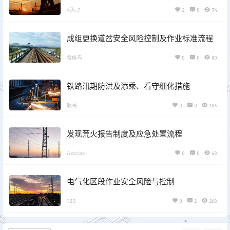
※沩..?
2
0
74
成组更换道岔安全风险控制及作业标准流程
雪候鸟
0
0
80
铁路汛期防洪及添乘、看守细化措施
轨哥
0
0
106
发现荒火报告制度及应急处置流程
Azarias
0
0
68
电气化区段作业安全风险与控制
123
0
2
268