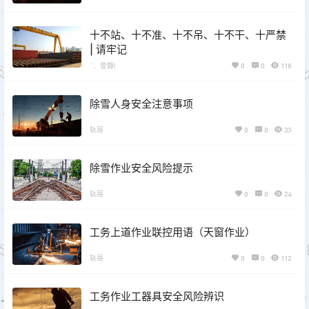
十不站、十不准、十不吊、十不干、十严禁
| 请牢记
`．荌靜!
0
0
118
除雪人身安全注意事项
轨哥
0
0
33
除雪作业安全风险提示
轨哥
0
0
24
工务上道作业联控用语（天窗作业）
轨哥
0
0
112
工务作业工器具安全风险辨识