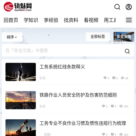
回首页
学知识
享经验
找资料
看视频
用工具
论技
全部标签
安全交底
排序
工务系统红线条款释义
轨哥
0
0
48
铁路作业人员安全防护及伤害防范细则
轨哥
0
0
280
工务专业不良作业习惯及惯性违规行为梳理
`．荌靜!
0
0
454