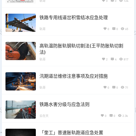
轨哥
0
0
134
铁路专用线道岔积雪结冰应急处理
轨哥
0
0
65
高轨温防胀轨钢轨切割法(王平防胀轨切割
法)
轨哥
2
4
817
汛期道岔维修注意事项及应对措施
轨哥
0
0
71
铁路水害分级与应急法则
云在天
0
0
2.3k
「奎工」普速胀轨跑道应急处置