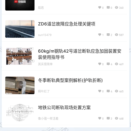
般若
0
0
360
ZD6道岔故障应急处理关键项
sun15479
1
2
587
60kg/m钢轨42号道岔断轨应急加固装置安
装使用指导书
其实很简单
0
4
469
冬季断轨典型案例解析(护轨折断)
枫叶红了
0
4
465
地铁公司断轨现场处置方案
像小强一样活着
0
3
448