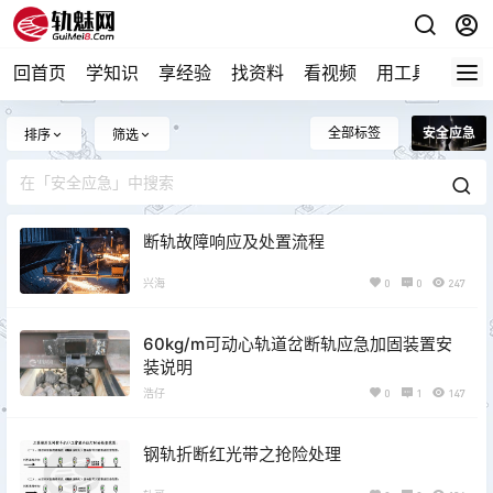
回首页
学知识
享经验
找资料
看视频
用工具
论技
全部标签
安全应急
排序
筛选
断轨故障响应及处置流程
兴海
0
0
247
60kg/m可动心轨道岔断轨应急加固装置安
装说明
浩仔
0
1
147
钢轨折断红光带之抢险处理