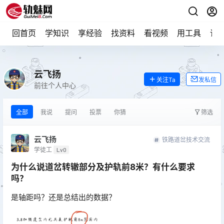
回首页
学知识
享经验
找资料
看视频
用工具
论
云飞扬
关注Ta
发私信
前往个人中心
全部
我说
提问
投票
你猜
筛选
云飞扬
铁路道岔技术交流
学徒工
Lv0
为什么说道岔转辙部分及护轨前8米？有什么要求
吗？
是轴距吗？还是总结出的数据？