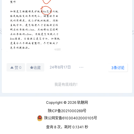
24年8月17日
0
赞
收藏
3
条讨论
我是有底线的！
铁路轨道技术交流
Copyright © 2026
轨魅网
大佬们，求点资料。请问下接头夹板及单个
陕ICP备2021000269号
螺栓在线路中的受力分析是什么样，两端锁
陕公网安备61030402000105号
定温差对它的影响有多大？
2026-08-04
查询 8 次，耗时 0.1341 秒
519888135@qq.com
14:59:40