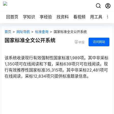
回首页
学知识
享经验
找资料
看视频
用工具
论
首页
>
网址导航
>
标准查询
>
国家标准全文公开系统
国家标准全文公开系统
访问网站
举报
该系统收录现行有效强制性国家标准1,989项。其中非采标
1,350项可在线阅读和下载，采标639项只可在线阅读。现
行有效推荐性国家标准35,315项。其中非采标22,481项可
在线阅读，采标12,834项只提供标准题录信息。󠅅󠅃󠄵󠅂󠄪󠇖󠆨󠆨󠇕󠆞󠆒󠅬󠇘󠆭󠆘󠇙󠆝󠅵󠇗󠆭󠆁󠄐󠇗󠅹󠅸󠇖󠆍󠅳󠇖󠅹󠅰󠇖󠆌󠅹