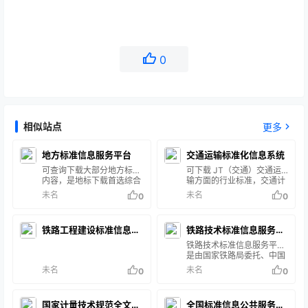
0
相似站点
更多
地方标准信息服务平台
交通运输标准化信息系统
可查询下载大部分地方标准
可下载 JT（交通）交通运
内容，是地标下载首选综合
输方面的行业标准，交通计
平台。（含各省地方标准）
量检定规程。
未名
未名
0
0
铁路工程建设标准信息服
铁路技术标准信息服务平
务平台
台
铁路技术标准信息服务平台
是由国家铁路局委托、中国
铁道出版社有限公司建设维
未名
未名
0
0
护的官方平台，旨在提供铁
路技术标准的公开查询服
务。
国家计量技术规范全文公
全国标准信息公共服务平