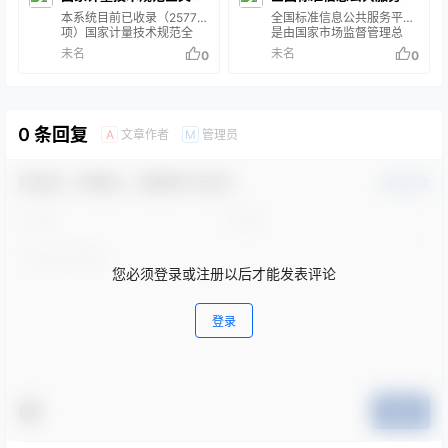
开系统
本系统目前已收录（2577
台
全国标准信息公共服务平台
项）国家计量技术规范全
是由国家市场监督管理总
文，其余国家计量技术规范
局、国家标准化管理委员会
未名
未名
0
0
后续将不断收录。其中：√
主管的权威性国家级标准信
国家计量检定系统表（103
息平台
项）；√ 国家计量检定规程
（1119项）；√ 计量器具型
式评价大纲（167项）； √
0 条回复
文章作者
管理员
A
M
其他计量技术规范（1188
项）。
欢迎您，新朋友，感谢参与互动！
确认修改
您必须登录或注册以后才能发表评论
登录
提交