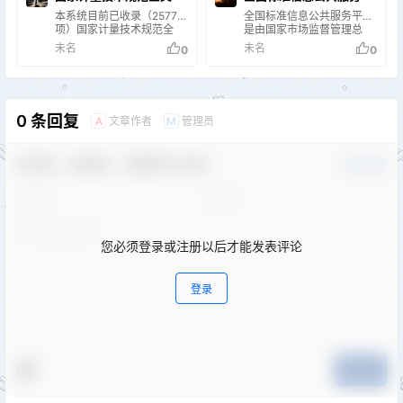
12,834项只提供标准题录信
开系统
本系统目前已收录（2577
台
全国标准信息公共服务平台
息。
项）国家计量技术规范全
是由国家市场监督管理总
文，其余国家计量技术规范
局、国家标准化管理委员会
未名
未名
0
0
后续将不断收录。其中：√
主管的权威性国家级标准信
国家计量检定系统表（103
息平台
项）；√ 国家计量检定规程
（1119项）；√ 计量器具型
式评价大纲（167项）； √
0 条回复
文章作者
管理员
A
M
其他计量技术规范（1188
项）。
欢迎您，新朋友，感谢参与互动！
确认修改
您必须登录或注册以后才能发表评论
登录
提交