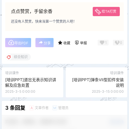
点点赞赏，手留余香
给TA打赏
还没有人赞赏，快来当第一个赞赏的人吧！
1
0
导出PDF
分享
收藏
举报
综合知识
培训课件
培训课件
[培训PPT]道岔无表示知识讲
[培训PPT]弹条Ⅶ型扣件安装
解及应急处置
说明
2025-3-5 0:00:00
2025-3-15 0:00:00
3 条回复
文章作者
管理员
A
M
欢迎您，新朋友，感谢参与互动！
确认修改