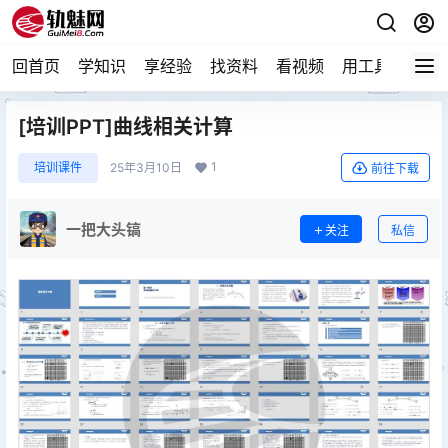
回首页
学知识
享经验
找资料
看视频
用工具
论技
[培训PPT]曲线相关计算
1
培训课件
25年3月10日
前往下载
一把大头镐
关注
私信