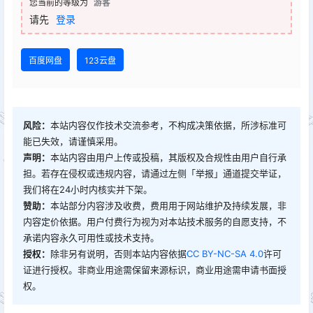
您当前的等级为
游客
请先
登录
百度网盘
123云盘
风险：
本站内容仅作技术交流参考，不构成决策依据，所涉标准可
能已失效，请谨慎采用。
声明：
本站内容由用户上传或投稿，其版权及合规性由用户自行承
担。若存在侵权或违规内容，请通过左侧「举报」通道提交举证，
我们将在24小时内核实并下架。
赞助：
本站部分内容涉及收费，费用用于网站维护及持续发展，非
内容定价依据。用户付费行为视为对本站技术服务的自愿支持，不
承诺内容永久可用性或技术支持。
授权：
除非另有说明，否则本站内容依据
CC BY-NC-SA 4.0
许可
证进行授权。非商业用途需保留来源标识，商业用途需申请书面授
权。