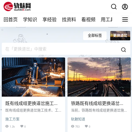
回首页
学知识
享经验
找资料
看视频
用工具
论技
全部标签
更换道岔
既有线成组更换道岔施工方
铁路既有线成组更换道岔施
案
工工艺(纵横移动)
既有线成组更换道岔施工技术、工
当前，铁路既有线成组更换道岔施
艺较为成熟，但在实际应用过程中
工技术、工艺较为成熟，但在实际
施工方案
轨魅知道
仍需注意现场实际情况以及工程要
应用过程中仍需注意现场实际情况
求。成组更换道岔既可以采用拆铺
以及工程要求。因此，加强相关施
1.2k
0
753
0
法也可以采用预铺法施工。由于拆
工技术研究意义重大。 1 前期铁路