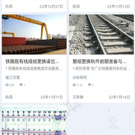
铺法需要较长天窗时间，繁忙线路
既有线成组更换道岔测量放样 通
轨哥
23年12月27日
轨哥
23年11月13日
较难开展，本文主要探讨预铺法进
常，在铁路既有线成组更换道岔换
行道岔更换施工。 一、施工前准备
铺作业前，施工人员应结合施工现
（一）既有线成组更换道岔前测量
场具体情况对新岔位坐标进行精准
放样 通常在铁路既有线成组更换道
定位。首先明确基准方向，有效确
岔换铺作业前，施工人员应结合施
定一股既有线路的正确方向后，才
工现场具体情况对新道岔坐标进行
可施放各单开道岔的岔头、岔心以
精准定位。首先明确既有道岔和现
及岔尾控制桩，然后使用方尺将岔
铺道…
头、岔…
铁路既有线成组更换道岔施
整组更换轨件前期准备与作
工技术
业流程的质量控制
1 铁路既有线成组更换道岔测量放样
1 研究背景 京广正线重载列车的运
及预铺技术 1.1 测量放样 在铁路既有
营轴重高、运量大，速度快，岔区
施工方案
分析研究
线成组更换道岔预铺施工前，需要
设备变化快，几何尺寸不容易保
开展测量放样作业，为后续施工活
持。特别是铁联线020型号道岔199
588
1
2.1k
0
动的开展提供准确参照，减小施工
7年铺设，目前在管内正线运营之
误差，具体操作流程为：①测量人
久，由于各部零配件受外来环境的
轨哥
23年11月11日
王新春
22年7月14日
员对设计图纸与现场情况进行对照
影响下锈蚀、磨损、折断，在车轮
分析，对存在的问题及时进行图纸
横向力的作用下，使轨道几何尺寸
整改；②根据现场情况与已知工程
发生变化，产生晃车，保证设备零
信息，明确基准方向、一股铁路既
配件完整和行车平稳，进行整组更
有线路方向，将其为参照开展单开
换配件工作，是确保线路稳定保证
道岔岔头测量、岔尾控制桩打入、
行车安全畅通的一项重要工作。 2
道岔岔心测量标记等操作；③…
研究整组更换轨件组织的意义…