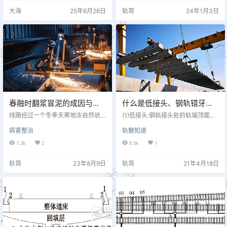
基。此外，随着重载铁路向着重载
是随列车荷载的重复次数增加而逐
大海
25年6月26日
轨哥
24年1月3日
化、高速化的发展，轨道结构承受
渐积累的，不均匀的永久变形引起
着较大的荷载，并且在降雨或地下
轨道的不平顺，增加了轨道列车的
水等水因素的作用下，路基强度急
动力作用，尤其在速度高时，动力
剧降低，致使既有线重载铁路路基
作用会更大。轨道变形的主要表现
的翻浆冒泥病害进一步加重。 据朔
是道床永久变形——下沉，占轨道
黄铁路2008年统计资料显示，翻浆
总下沉的90%以上。道床下沉有一
冒泥达882处之多，严重影…
定的规律，当道床新铺或清筛后，
随着列车…
春融时翻浆冒泥的成因与整
什么是低接头、钢轨错牙、
治方法
钢轨磨耗、钢轨飞边、轨道
线路经过一个冬季天寒地冻自然状
(1)低接头:钢轨接头处的轨端顶面压
态下的运营后，进入来年春季，会
爬行、翻浆冒泥、路基冻
溃伤或轨端弯曲造成凹陷现象。 (2)
病害整治
轨魅知道
出现一系列的冻结融化现象，我们
钢轨错牙:两钢轨接头处轨面上下或
害、空吊板?
习惯称为春融。春融后的线路，在
左右错开的现象。 (3)钢轨磨耗:车辆
1.2k
2
5.5k
1
列车动载反复作用下，往往处于不
与钢轨相互摩擦,导致轨头逐渐被垂
稳定状态，导致几何尺寸变化快而
直或侧面磨耗的现象。 (4)钢轨飞边:
轨哥
23年8月9日
轨哥
21年4月18日
危及行车安全，我们称之为春融乱
钢轨轨头被碾压变形向两侧挤出,超
道。造成春融乱道的原因是多方面
过轨头标准垂直面的现象。 (5)轨道
的，但线路冻结融化导致冻害回落
爬行:钢轨或钢轨连同轨枕一起纵向
和翻浆冒泥是主要因素。尤其是道
移动现象。 (6)翻浆冒泥:由于路基土
床（路基面向下1.2m范围内作为基
质不良，受地面水和地下水浸湿变
床考虑）冒泥而极不稳定时，轨道
软，在列车冲击作用下…
经列车动载作用后，每时每刻都在
发生着…