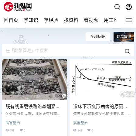
回首页
学知识
享经验
找资料
看视频
用工具
论技
全部标签
翻浆冒泥
既有线重载铁路路基翻浆冒
道床下沉变形病害的原因及
泥成因及防治措施
整治措施
0 引言 长期以来，我国既有线重载
道床变形是轨道变形的主要因素，
铁路在建设时由于设计水平低、施
轨道变形是轨道破坏的主要形式之
病害整治
病害整治
工技术差，并且仍持有“重桥梁，轻
一。轨道变形分弹性变形和永久变
路基”的建设思路，对于路基的重要
形，一定的弹性变形能起到缓冲列
156
0
643
0
性认识不足，常常就近取土填筑路
车对轨道的动力作用，而永久变形