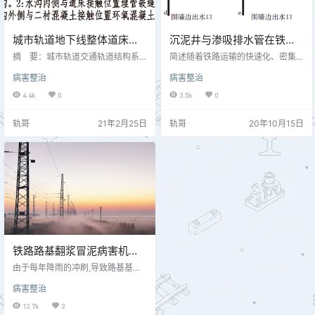
城市轨道地下线整体道床渗
沉泥井与渗吸排水管在铁路
水、冒浆病害（灌浆）整治
线路翻浆冒泥病害整治中的
摘 要：城市轨道交通轨道结构系
简述随着铁路运输的快速化、密集
方法
统是列车运行的基础，此系统由道
应用
化、重载化，工务设备的负担日益
病害整治
病害整治
床、轨枕、扣配件及钢轨组成，目
加重。铁路线路出现翻浆冒泥后，
前城市轨道交通地下线基本上采用
线路变化快，几何尺寸不易保持，
4.4k
0
3.5k
0
混凝土整体道床结构，此结构因强
严重破坏轨道结构，直接危及行车
度高、使用寿命长而被广泛应用。
安全，给行车安全带来极大隐患。
轨哥
21年2月25日
轨哥
20年10月15日
道床以上部分是安装构件，后期维
针对铁路线路基床翻浆冒泥病害，
修保养及更换相对较为容易，但整
采用定向导水的方法，对翻浆冒泥
体道床浇筑成型后一旦发生质量问
地段的排水系统进行局部再造，通
题，整改起来将十分困难。 一、城
过采用渗吸排水管与沉泥井相组合
市轨道地下线整体道床质量问题现
的方法，将道床与路基土层结合处
状及类型 1、地下线整体道床病害问
的饱和水有组织地快速导出路基
题现状 目前国内城市轨道交通总运
面，有效预防基床翻浆的发生。 我
营…
国既有铁路…
铁路路基翻浆冒泥病害机理
及整治[精选]
由于每年降雨的冲刷,导致路基基床
翻浆冒泥这一现象已成为影响铁路
病害整治
安全和运营的顽疾，每年需花费巨
资整治路基翻浆冒泥，严重影响了
12.7k
3
线路的正常运营和铁路的大提速。