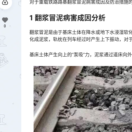
对于重载铁路路基翻浆冒泥病害成因及防治措施的研究已迫在眉睫。󠅅󠅃󠄵󠅂󠄪󠇖󠆨󠆨󠇕󠆞󠆒󠅬󠇘󠆭󠆘󠇙󠆝󠅵󠇗󠆭
1 翻浆冒泥病害成因分析
0
翻浆冒泥是由于基床土体在降水或地下水浸湿软
化成泥浆，轨枕在列车经过时产生上下振动，对
基床土体产生向上的“泵吸”力，泥浆通过道床向外