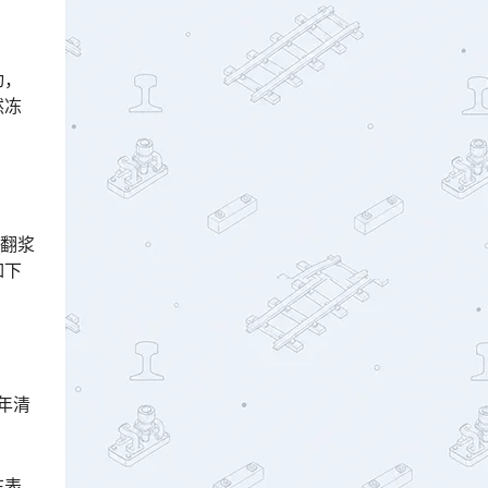
动，
然冻
定翻浆
如下
年清
在表