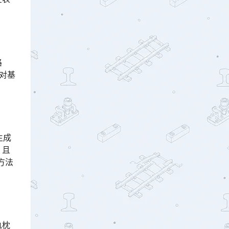
路
对基
生成
，且
方法
轨枕