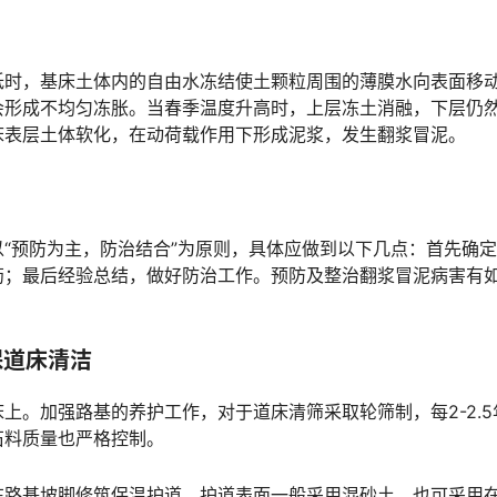
低时，基床土体内的自由水冻结使土颗粒周围的薄膜水向表面移
会形成不均匀冻胀。当春季温度升高时，上层冻土消融，下层仍
󠄵󠅂󠄪󠇖󠆨󠆨󠇕󠆞󠆒󠅬󠇘󠆭󠆘󠇙󠆝󠅵󠇗󠆭󠆁󠄐󠇗󠅹󠅸󠇖󠆍󠅳󠇖󠅹󠅰󠇖󠆌󠅹
“预防为主，防治结合”为原则，具体应做到以下几点：首先确
药；最后经验总结，做好防治工作。预防及整治翻浆冒泥病害有
保道床清洁
上。加强路基的养护工作，对于道床清筛采取轮筛制，每2-2.5
󠆭󠆁󠄐󠇗󠅹󠅸󠇖󠆍󠅳󠇖󠅹󠅰󠇖󠆌󠅹
在路基坡脚修筑保温护道，护道表面一般采用混砂土，也可采用