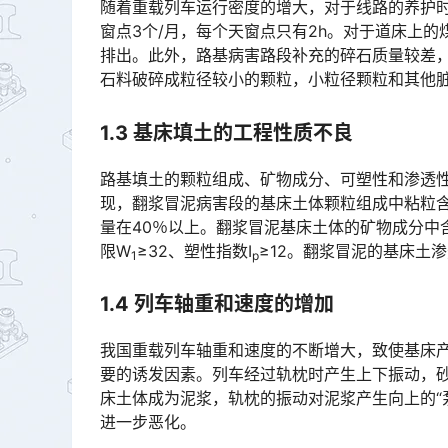
随着重载列车运行密度的增大，对于线路的养护时
窗点3个/月，每个天窗点只有2h。对于道床上
排出。此外，路基病害路段补充的碎石质量较差
石料破碎成粒径较小的颗粒，小粒径颗粒和其他脏污不断充填到道床的空隙中，降低了道床的弹性和排水性能。󠅅
1
.
3 基床填土的工程性质不良
路基填土的颗粒组成、矿物成分、可塑性和渗透
现，翻浆冒泥病害段的基床土体颗粒组成中粘粒含
量在40％以上。翻浆冒泥基床土体的矿物成分中
限W󠅅󠅃󠄵󠅂󠄪󠇖󠆨󠆨󠇕󠆞󠆒󠅬󠇘󠆭󠆘󠇙󠆝󠅵󠇗󠆭󠆁󠄐󠇗󠅹󠅸󠇖󠆍󠅳󠇖󠅹󠅰󠇖󠆌󠅹
≥32、塑性指数I
≥12。翻浆冒泥的基床土渗
1
p
1
.
4 列车轴重和速度的增加
我国重载列车轴重和速度的不断增大，致使基床
要的诱发因素。列车经过轨枕时产生上下振动，
床土体成为泥浆，轨枕的振动对泥浆产生向上的“
进一步恶化。󠅅󠅃󠄵󠅂󠄪󠇖󠆨󠆨󠇕󠆞󠆒󠅬󠇘󠆭󠆘󠇙󠆝󠅵󠇗󠆭󠆁󠄐󠇗󠅹󠅸󠇖󠆍󠅳󠇖󠅹󠅰󠇖󠆌󠅹