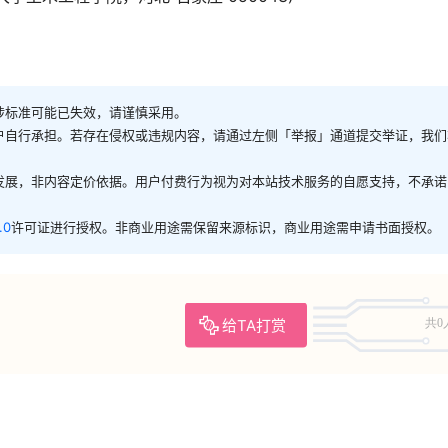
涉标准可能已失效，请谨慎采用。
户自行承担。若存在侵权或违规内容，请通过左侧「举报」通道提交举证，我们
发展，非内容定价依据。用户付费行为视为对本站技术服务的自愿支持，不承诺
.0
许可证进行授权。非商业用途需保留来源标识，商业用途需申请书面授权。
给TA打赏
共0