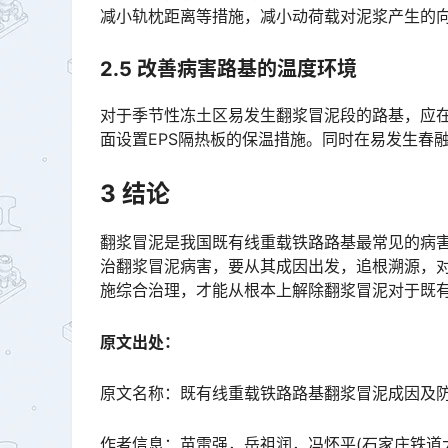
减小轨枕距离等措施，减小动荷载对泥浆产生的向上的“泵吸“作用力。󠅅󠅃󠄵󠅂󠄪󠇖󠆨󠆨󠇕󠆞󠆒󠅬󠇘󠆭󠆘󠇙󠆝󠅵󠇗
2
.
5 改善病害路基的温度环境
对于季节性冻土区易发生翻浆冒泥段的路基，应
面设置EPS隔热板的保温措施。同时在易发生春融翻浆路段种植大量植被，减弱温度变化对翻浆冒泥的影响。󠅅󠅃
3 结论
翻浆冒泥是我国既有线重载铁路路基最常见的病
治翻浆冒泥病害，要从其成因出发，追根溯源，
施综合治理，才能从根本上解除翻浆冒泥对于既有线重载铁路的危害。󠅅󠅃󠄵󠅂󠄪󠇖󠆨󠆨󠇕󠆞󠆒󠅬󠇘󠆭󠆘󠇙󠆝󠅵󠇗
原文出处：
原文名称：既有线重载铁路路基翻浆冒泥成因及
作者信息：苗雷强，岳祖润，冯怀平(石家庄铁道大学