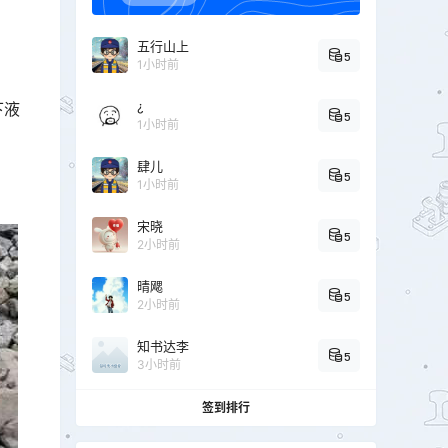
五行山上
5
1小时前
¿
下液
5
1小时前
肆儿
5
1小时前
宋晓
5
2小时前
晴飔
5
2小时前
知书达李
5
3小时前
签到排行