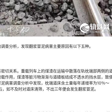
的调查分析，发现翻浆冒泥病害主要原因有以下五种。
有密切关系。重载列车上的煤渣在运输中散落在轨枕端部两侧的
荷载作用，煤渣等脏污物渐渐与道碴板结成不透水的挡水层，致
泥病害调查分析中发现，枕端道床含土量每年递增率为10％～
󠅂󠄪󠇖󠆨󠆨󠇕󠆞󠆒󠅬󠇘󠆭󠆘󠇙󠆝󠅵󠇗󠆭󠆁󠄐󠇗󠅹󠅸󠇖󠆍󠅳󠇖󠅹󠅰󠇖󠆌󠅹