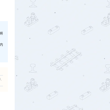
将
内
人