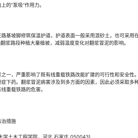
󠆭󠆁󠄐󠇗󠅹󠅸󠇖󠆍󠅳󠇖󠅹󠅰󠇖󠆌󠅹
在路基坡脚修筑保温护道，护道表面一般采用混砂土，也可采用
󠄵󠅂󠄪󠇖󠆨󠆨󠇕󠆞󠆒󠅬󠇘󠆭󠆘󠇙󠆝󠅵󠇗󠆭󠆁󠄐󠇗󠅹󠅸󠇖󠆍󠅳󠇖󠅹󠅰󠇖󠆌󠅹
害之一，严重影响了既有线重载铁路改能扩建的可行性和安全性
对症下药。翻浆冒泥病害涉及到多方面的因素，因此必须采取多
󠆭󠆁󠄐󠇗󠅹󠅸󠇖󠆍󠅳󠇖󠅹󠅰󠇖󠆌󠅹
防治措施
土木工程学院，河北 石家庄 050043)