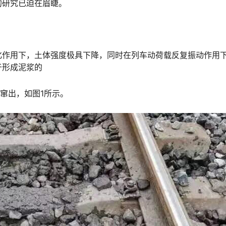
󠄐󠇗󠅹󠅸󠇖󠆍󠅳󠇖󠅹󠅰󠇖󠆌󠅹
化作用下，土体强度极具下降，同时在列车动荷载反复振动作用
于形成泥浆的
窜出，如图1所示。