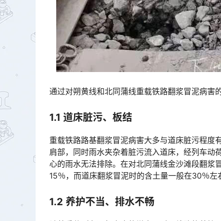
通过对朔黄线和北同蒲线重载铁路翻浆冒泥病害
1
.
1 道床脏污、板结
重载铁路路基翻浆冒泥病害大多与道床脏污程度
肩部，同时雨水夹杂着脏污流入道床，经列车动
心的雨水无法排除。在对北同蒲线金沙滩段翻浆冒
15％，而道床翻浆冒泥时的含土量一般在30％左右，如不及时对道床清筛，不出三年便会发生翻浆冒泥。󠅅󠅃󠄵
1
.
2 养护不当、排水不畅