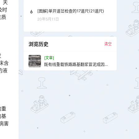
，天
及时
6
[图解]单开道岔检查的17道尺(21道尺)
灰质
20年5月11日
浏览历史
清空
发
[文章]
床含
既有线重载铁路路基翻浆冒泥成因及
的液
防治措施
的重
的基
病害