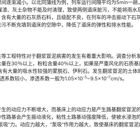
间逐渐减小。以北同蒲线为例，列车运行间隔平均为5min一趟
的煤渣、灰土杂物不能及时清理，致使两侧道床脏污，不能将雨水
，含有大量的石灰质石料，且级配不良，在列车的冲击振动下石
󠅃󠄵󠅂󠄪󠇖󠆨󠆨󠇕󠆞󠆒󠅬󠇘󠆭󠆘󠇙󠆝󠅵󠇗󠆭󠆁󠄐󠇗󠅹󠅸󠇖󠆍󠅳󠇖󠅹󠅰󠇖󠆌󠅹
性等工程特性对于翻浆冒泥病害的发生有着重大影响。调查分析
量在30％以上，粉粒含量40％以上，如果是严重风化的石质基
含有大量的吸水性较强的蒙脱石、伊利石。发生翻浆冒泥的土体
-5
–
7
透系数较小，渗透系数一般为1.05×10
~9.5×10
cm/s。
产生的动应力不断增大，而基床上的动应力是产生路基翻浆冒泥
砂性路基会产生振动液化，粘性土路基动强度降低，使被水浸泡
泵吸”力。动应力越大，“泵吸”作用力越大，致使基床的翻浆冒泥