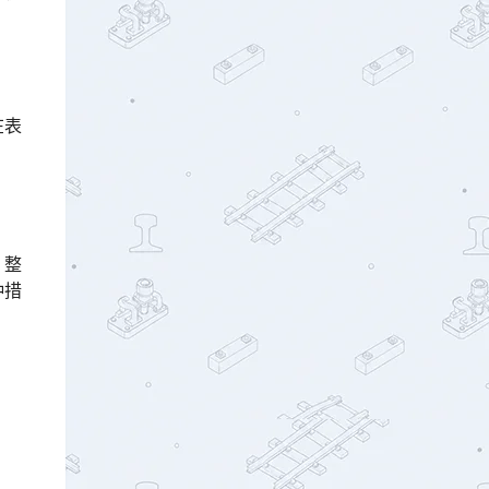
在表
。整
种措