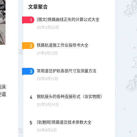
文章聚合
1
[图文]铁路曲线正矢的计算公式大全
20年3月23日
2
铁路轨道施工作业指导书大全
21年5月12日
3
常用道岔护轨各部尺寸及测量方法
20年9月11日
道床
使道
4
钢轨接头的各种连接形式（含实物图）
20年5月24日
5
[轨魅网]铁路道岔技术参数大全
20年6月3日