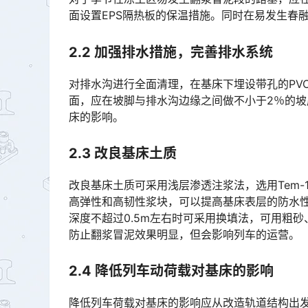
面设置EPS隔热板的保温措施。同时在易发生春融翻浆路段种植大量植被，减弱温度变化对翻浆冒泥的影响。󠅅󠅃
2
.
2 加强排水措施，完善排水系统
对排水沟进行全面清理，在基床下埋设带孔的PV
面，应在坡脚与排水沟边缘之间做不小于2％的
床的影响。󠅅󠅃󠄵󠅂󠄪󠇖󠆨󠆨󠇕󠆞󠆒󠅬󠇘󠆭󠆘󠇙󠆝󠅵󠇗󠆭󠆁󠄐󠇗󠅹󠅸󠇖󠆍󠅳󠇖󠅹󠅰󠇖󠆌󠅹
2
.
3 改良基床土质
改良基床土质可采用浅层渗透注浆法，选用Tem
高弹性和高韧性浆块，可以提高基床表层的防水
深度不超过0.5m左右时可采用换填法，可用粗
防止翻浆冒泥效果明显，但会影响列车的运营。󠅅󠅃󠄵󠅂󠄪󠇖󠆨󠆨󠇕󠆞󠆒󠅬󠇘󠆭󠆘󠇙󠆝󠅵󠇗󠆭󠆁󠄐󠇗󠅹󠅸󠇖󠆍󠅳󠇖󠅹󠅰󠇖󠆌󠅹
2
.
4 降低列车动荷载对基床的影响
降低列车荷载对基床的影响应从改造轨道结构出