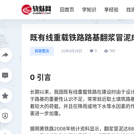
回首页
学知识
享经验
找
既有线重载铁路路基翻浆冒泥
0
160
病害整治
25年6月26日
0 引言
长期以来，我国既有线重载铁路在建设时由于设计
于路基的重要性认识不足，常常就近取土填筑路
着较大的荷载，并且在降雨或地下水等水因素的
害进一步加重。󠅅󠅃󠄵󠅂󠄪󠇖󠆨󠆨󠇕󠆞󠆒󠅬󠇘󠆭󠆘󠇙󠆝󠅵󠇗󠆭󠆁󠄐󠇗󠅹󠅸󠇖󠆍󠅳󠇖󠅹󠅰󠇖󠆌󠅹
据朔黄铁路2008年统计资料显示，翻浆冒泥达