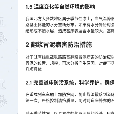
1
.
5 温度变化等自然环境的影响
我国北方大多数地区属于季节性冻土，当气温降
路基土体能的水分重新分布，如果有水分补给时
结形成不透水层，造成基床表层含水量较大，基床表层土体软化，在动荷载作用下形成泥浆，发生翻浆冒泥。󠅅󠅃
2 翻浆冒泥病害防治措施
对于既有线重载铁路路基翻浆冒泥病害的防治应以
冒泥的位置、规模；再次分析产生原因，对症下
几项具体󠅅󠅃󠄵󠅂󠄪󠇖󠆨󠆨󠇕󠆞󠆒󠅬󠇘󠆭󠆘󠇙󠆝󠅵󠇗󠆭󠆁󠄐󠇗󠅹󠅸󠇖󠆍󠅳󠇖󠅹󠅰󠇖󠆌󠅹
2.1 完善道床防污系统，科学养护，确
在重载列车车厢上加防护网，防止煤渣散落到道床
筛一次。严格控制清筛质量，同时对道床补充的石料质量也严格控制。󠅅󠅃󠄵󠅂󠄪󠇖󠆨󠆨󠇕󠆞󠆒󠅬󠇘󠆭󠆘󠇙󠆝󠅵󠇗
对于季节性冻土区易发生翻浆冒泥段的路基，应