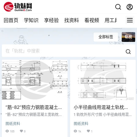
回首页
学知识
享经验
找资料
看视频
用工具
论技
全部标签
轨枕
“筋-82”预应力钢筋混凝土宽
小半径曲线用混凝土轨枕外
轨枕外形尺寸图
形尺寸图 专线9648-Ⅲ
“筋-82”预应力钢筋混凝土宽轨枕外
1 轨枕外形尺寸图 小半径曲线用混
形尺寸图
凝土轨枕外形尺寸图 专线9648-Ⅲ 2
图纸资料
图纸资料
轨枕技术要求 本图适用于半径小于2
95m 轨距1440mm~1450mm 60k
105
0
1k
1
g/m钢轨轨道, 1.混凝土采用C60级: