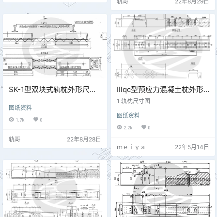
轨哥
22年8月29日
SK-1型双块式轨枕外形尺寸
Ⅲqc型预应力混凝土枕外形
图 通线[2008]2251-Ⅰ
尺寸图
1 轨枕尺寸图
图纸资料
图纸资料
1.7k
0
2.2k
0
轨哥
22年8月28日
ｍｅｉｙａ
22年5月14日