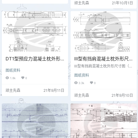
顽主先森
21年10月1日
DT1型预应力混凝土枕外形
Ⅲ型有挡肩混凝土枕外形尺
尺寸图
寸 专线3388-3
Ⅲ型有挡肩混凝土枕外形尺寸图（单
图纸资料
位：mm） 图片来源:梁晨《城市轨
图纸资料
道交通轨道工程》 2016
1.8k
0
3.3k
0
顽主先森
21年9月11日
顽主先森
21年9月10日