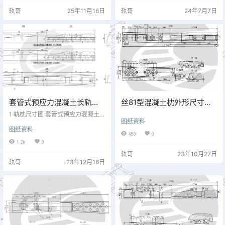
2.预应力钢材采用预应力钢丝7.00-1
轨哥
25年11月16日
轨哥
24年7月7日
570-WLR-1/H-GB/T5223: 3.箍筋
采用6mm的光圆钢筋时，其性能应
符合GB1499.1的规定:采用6mm低碳
冷拔钢丝时，其性能应符合YB/T5…
套管式预应力混凝土长轨枕
丝81型混凝土枕外形尺寸图
外形尺寸图 专线9403
专线3157
1 轨枕尺寸图 套管式预应力混凝土
图纸资料
长轨枕 专线9403 注：上图中带1:4
图纸资料
0轨底坡的图号为专线9403-Ⅰ，不
458
0
带轨底坡的图号为专线9403-Ⅱ。 2
1.2k
0
轨枕技术要求 1.一般地段采用带1:4
轨哥
23年10月27日
0轨底坡的套管式预应力混凝土长枕
轨哥
23年12月16日
(图号：专线9403-Ⅰ)，道岔间不足5
0m范围内采用不带轨底坡的套管式
预应力混凝土长枕(图号：专线9403
-Ⅱ)。 2.套管式预应力混凝土枕是在
新Ⅱ型预应力混凝土枕的基础上，预
埋…