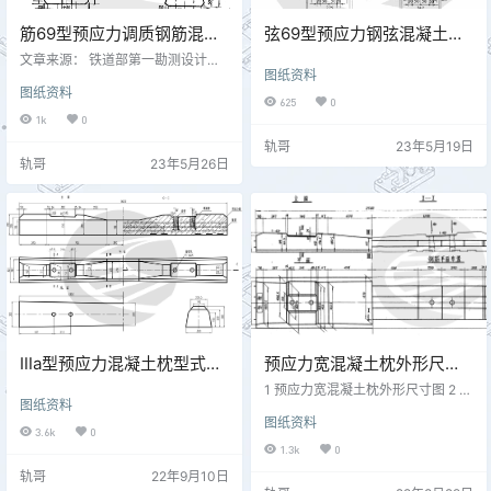
筋69型预应力调质钢筋混凝
弦69型预应力钢弦混凝土枕
土轨枕外形尺寸图 线研
外形尺寸图 专线3101
文章来源： 铁道部第一勘测设计院
图纸资料
(69)0060
主编《铁路工程设计技术手册 线路
图纸资料
第6篇 轨道》1979.05
625
0
1k
0
轨哥
23年5月19日
轨哥
23年5月26日
Ⅲa型预应力混凝土枕型式尺
预应力宽混凝土枕外形尺寸
寸图 专线3393
图 专线3199
1 预应力宽混凝土枕外形尺寸图 2 预
图纸资料
应力混凝土枕截面图 图纸来源： 专
图纸资料
线3199《预应力宽混凝土枕》专业
3.6k
0
设计院 1982年
1.3k
0
轨哥
22年9月10日