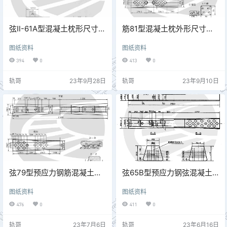
弦Ⅱ-61A型混凝土枕形尺寸图
筋81型混凝土枕外形尺寸图
专线3012
专线3158
图纸资料
图纸资料
394
0
413
0
轨哥
23年9月28日
轨哥
23年9月10日
弦79型预应力钢筋混凝土枕
弦65B型预应力钢弦混凝土
外形尺寸图 专线3193
轨枕外形尺寸图 叁标线
图纸资料
图纸资料
（70)3096
476
0
411
0
轨哥
23年7月6日
轨哥
23年6月16日