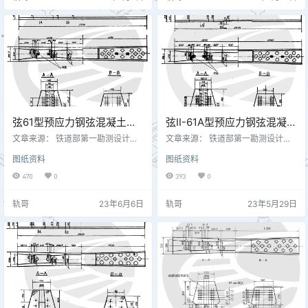
弦61型预应力钢弦混凝土轨
弦Ⅱ-61A型预应力钢弦混凝土
枕外形尺寸图 专线(65)3046
轨枕外形尺寸图 专线3012-4
文章来源： 铁道部第一勘测设计院
文章来源： 铁道部第一勘测设计院
主编《铁路工程设计技术手册 线路
主编《铁路工程设计技术手册 线路
图纸资料
图纸资料
第6篇 轨道》1979.05
第6篇 轨道》1979.05
470
0
393
0
轨哥
23年6月6日
轨哥
23年5月29日