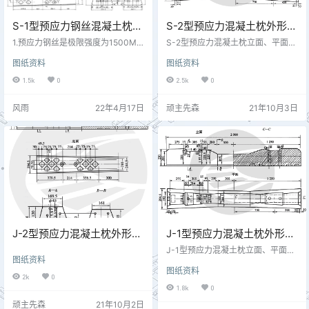
S-1型预应力钢丝混凝土枕
S-2型预应力混凝土枕外形尺
(中间断面高165mm)外形尺
寸图 专线3226
1.预应力钢丝是极限强度为1500MP
S-2型预应力混凝土枕立面、平面
寸图 专线3277
a，直径为3mm的高强碳素规律变形
（单位:mm）
图纸资料
图纸资料
钢丝。 2.轨枕的一端顶面上应刻印
标志，内容包括型号，厂名及制造
1.5k
0
2.5k
0
年份。 3.本轨枕适用于下表条件的
标准轨距线路： 轨型(kg/m) 牵引种
风雨
22年4月17日
顽主先森
21年10月3日
类 轴重(T) 铺设根数(根/km) 最高行
车速度(km/h) 43 蒸汽机车 21 1760
60 43 内燃机车 23 1760 60 50 蒸
汽机车 21 1760 70 50 内燃机…
J-2型预应力混凝土枕外形尺
J-1型预应力混凝土枕外形尺
寸图 专线3227
寸图 专线3230
J-1型预应力混凝土枕立面、平面图
图纸资料
（单位:mm）
图纸资料
2k
0
1.8k
0
顽主先森
21年10月2日