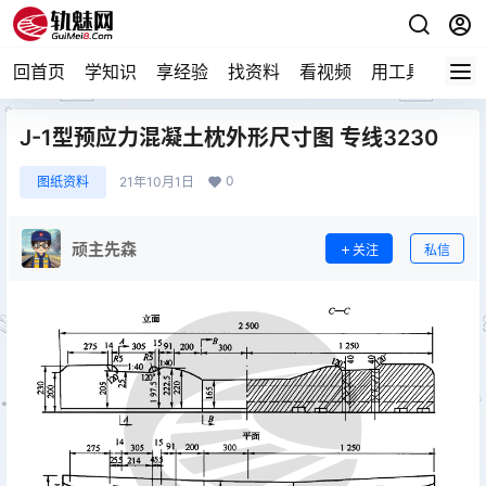
回首页
学知识
享经验
找资料
看视频
用工具
论技
J-1型预应力混凝土枕外形尺寸图 专线3230
0
图纸资料
21年10月1日
顽主先森
关注
私信