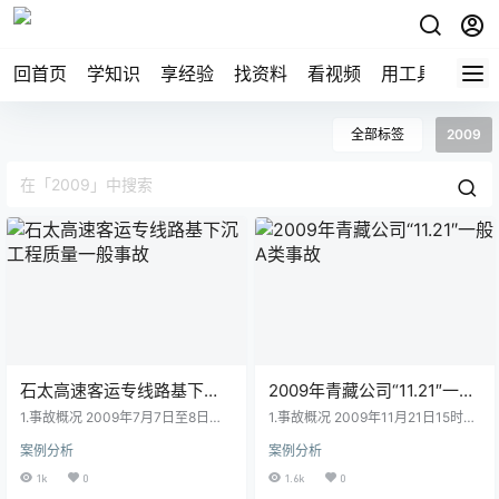
回首页
学知识
享经验
找资料
看视频
用工具
论技
全部标签
2009
石太高速客运专线路基下沉
2009年青藏公司“11.21″一般
工程质量一般事故
A类事故
1.事故概况 2009年7月7日至8日，
1.事故概况 2009年11月21日15时33
我国开工最早的高速铁路客运专线-
分，青藏公司西宁工务段平安线路
案例分析
案例分析
“石太客运专线”发生了路基下沉事
车间平安驿机械化修理工区职工陈
故，由于连日普降暴雨，事故发生
子成、侯志平，在兰青线K146+00
1k
0
1.6k
0
时，列车晃车严重，其中k178+91
0处整理路肩外观作业结束后沿路肩