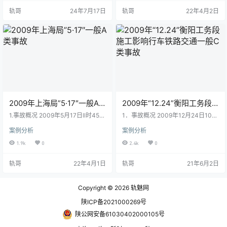
0、k158+300、k106+300三处路
返回，当行至兰青线上行K144+40
轨哥
24年7月17日
轨哥
22年4月2日
基下沉严重，最大下沉分别达到64.
8处绕行118号接触网架时，身体侵
2cm、16cm、9.7cm。这起事故导
入限界，被T210次旅客列车撞后死
致多趟北京至太原的动车组限速运
亡。 2.现场调查情况 2009年11月21
行晚点，严重影响了铁路正常运输
日，西宁工务段平安线路车间平安
秩序，危及列车运行安全。铁道部
驿机械化修理工区当日无“天窗”，工
认定k178+910质…
长饶××安排了…
2009年上海局”5·17″一般A
2009年“12.24”衡阳工务段
类事故
施工影响行车铁路交通一般C
1.事故概况 2009年5月17日ll时45
1．事故概况 2009年12月24日10：
分，D5420次动车组运行至上海局
类事故
53分，衡阳工务段在京广线衡山站
案例分析
案例分析
京沪上行线K1312+950处，撞上作
进行道岔整治作业时，违反铁道部
业结束后沿路肩行走返回驻地的作
《铁路营业线施工安全管理办法》
1.9k
0
2.4k
0
业人员停车，造成2人死亡、3人受
和《广铁（集团）公司铁路营业线
伤，12时05分恢复行车。 2.现场调
施工安全管理实施细则》的有关规
轨哥
22年4月1日
轨哥
21年6月2日
查情况 2009年5月17日，凤阳县劳
定，将在天窗内的作业内容擅自安
务合作中心按照施工计划分三个作
排在天窗外进行，也未按规定在车
业组到京沪上行线清除隔天大机施
站登记要点，在施工配合单位长沙
Copyright © 2026
轨魅网
工留在线路边的余土，分别由安徽
电务段未到位的情况下，擅自在道
天地达路桥工程有限责任公司(以下
岔转辙部分进行改道作业，造成10
陕ICP备2021000269号
称安徽天地达工程公司)施…
号岔A机自动开闭器检查柱拐轴变
形，道岔转换时，检查柱不…
陕公网安备61030402000105号