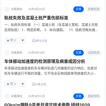
盾是“有限时间…
闲看静处
25年9月25日
文章
轨魅知道
轨枕失效及混凝土枕严重伤损标准
一、轨枕失效标准 （一）混凝土枕（含混凝土宽枕、混凝土岔枕
及短轨枕） 1．明显折断。 2．纵向通裂。 （1）挡肩顶角处缝
宽大于1.5 mm。 （2）纵向水平裂缝基本贯通（缝宽大于
0.5mm）。 3．横裂（或斜裂）接近环状裂纹（残余裂缝宽度
赞
0
参与讨论
大…
闲看静处
25年9月16日
文章
试验检测
车体振动加速度的检测原理及病害成因分析
车体振动加速度是机车车辆对轨道几何偏差的动力响应，也是对
机车车辆运行平稳的测量，它不完全反映线路单项病害的大小，
而是几种病害互相影响、互相叠加的结果，是反映轨道综合质量
和车辆运行平稳性的一个重要指标。车体振动加速度有两个方
赞
0
4条讨论
向，分别为横向振动…
闲看静处
25年9月10日
文章
图纸资料
60kg/m钢轨9号单开道岔技术参数 研线1609