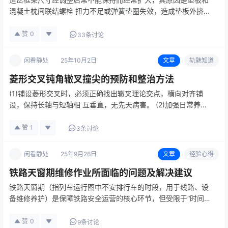
混凝土枕间联结螺栓 扭力不足或弹簧垫圈失效，造成垫板外挤
(垫板孔径33 mm, 螺栓直径30 mm) 引起的，需通过 调整框架
尺寸，更换弹簧垫圈，紧固螺栓的方法解决。孔径磨损严重的，
赞
0
33条讨论
…
闲看静处
25年10月2日
文章
轨魅知道
菱形交叉钝角辙叉撞尖的预防和整治方法
(1)铺设菱形交叉时，必须正确找出辙叉理论交点，横向对齐铺
设，保持长轴与短轴相 互垂直，无先天病害。 (2)加强日常养护
维修，保持几何尺寸经常处于良好状态。有条件时，可垫辙叉下
大胶垫， 安设分开式扣件。增加道床弹性，减少…
赞
1
3条讨论
闲看静处
25年9月26日
文章
经验心得
铁路天窗期维修作业所面临的问题及解决建议
铁路天窗期（指列车运行图中不安排行车的时段，用于线路、设
备维修养护）是保障铁路安全运营的核心环节，但受限于“时间
紧、涉及面广、安全要求极高”的特点，维修作业常面临多重挑
战。 一、铁路天窗期维修作业面临的问题 天窗期作业的本质矛
赞
0
9条讨论