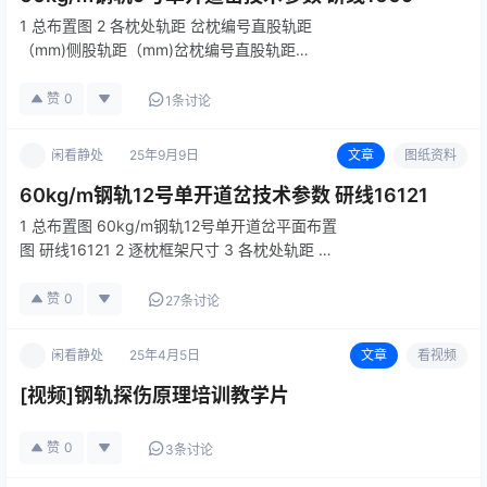
1 总布置图 2 各枕处轨距 岔枕编号直股轨距
（mm)侧股轨距（mm)岔枕编号直股轨距
（mm)侧股轨距（mm)+2 、+11435-
-161439.8144511435-
赞
0
1条讨论
-171436.8144521437.1--18-34143…
闲看静处
25年9月9日
文章
图纸资料
60kg/m钢轨12号单开道岔技术参数 研线16121
1 总布置图 60kg/m钢轨12号单开道岔平面布置
图 研线16121 2 逐枕框架尺寸 3 各枕处轨距 岔
枕编号直股轨距（mm）侧股轨距（mm） 岔枕
编号直股轨距（mm）侧股轨距（mm）+2 、
赞
0
27条讨论
+11435--1414…
闲看静处
25年4月5日
文章
看视频
[视频]钢轨探伤原理培训教学片
赞
0
3条讨论