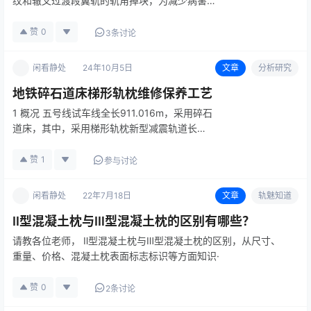
纹和辙叉过渡段翼轨的轨角掉块，为减少病害的
发生和发展，就需要对辙叉做好预防性打磨，而
打磨的重点就是辙叉的“四线两边一圆弧”。 四
赞
0
3条讨论
线：指辙叉翼轨的两个轨角线和辙叉心轨的两个
轨角线。 两边：指辙叉直…
闲看静处
24年10月5日
文章
分析研究
地铁碎石道床梯形轨枕维修保养工艺
1 概况 五号线试车线全长911.016m，采用碎石
道床，其中，采用梯形轨枕新型减震轨道长
110m。梯形轨枕是纵向轨枕的一种，具有既能
够发挥轨枕的特性，大幅度提高荷重的分散能
赞
1
参与讨论
力，又能够补充钢轨本身的刚性和质量的性能特
点，是轨枕的一…
闲看静处
22年7月18日
文章
轨魅知道
Ⅱ型混凝土枕与Ⅲ型混凝土枕的区别有哪些？
请教各位老师， Ⅱ型混凝土枕与Ⅲ型混凝土枕的区别，从尺寸、
重量、价格、混凝土枕表面标志标识等方面知识·
赞
0
2条讨论