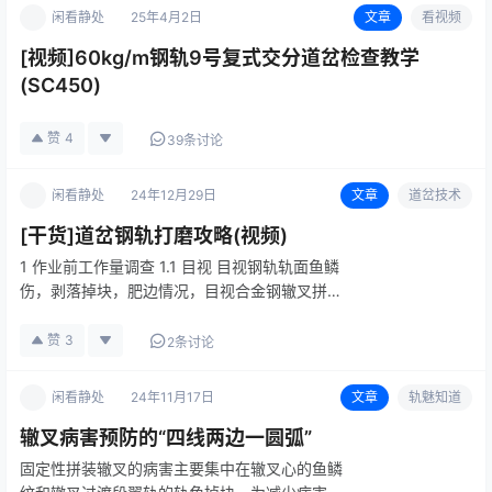
闲看静处
25年4月2日
文章
看视频
[视频]60kg/m钢轨9号复式交分道岔检查教学
(SC450)
赞
4
39条讨论
闲看静处
24年12月29日
文章
道岔技术
[干货]道岔钢轨打磨攻略(视频)
1 作业前工作量调查 1.1 目视 目视钢轨轨面鱼鳞
伤，剥落掉块，肥边情况，目视合金钢辙叉拼接
缝情况。 1.2 手摸 尖轨工作边和非工作边、基本
轨工作边，手摸辙叉翼轨工作边、辙叉心轨，检
赞
3
2条讨论
查肥边情况。 1.3 工具测量 用降低值尺分别测
量尖轨…
闲看静处
24年11月17日
文章
轨魅知道
辙叉病害预防的“四线两边一圆弧”
固定性拼装辙叉的病害主要集中在辙叉心的鱼鳞