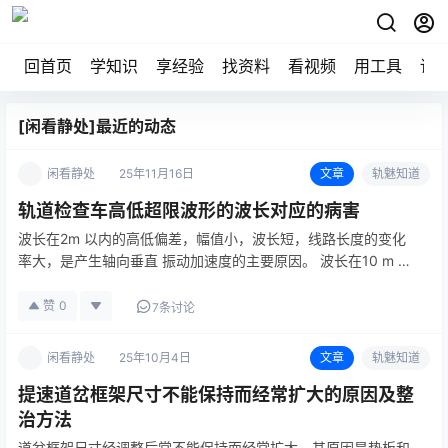
回首页
学知识
享经验
找资料
看视频
用工具
论
[闲看静处]最近的动态
闲看静处
25年11月16日
文章
轨魅知道
轨道检查车高低超限波形的波长对应的病害
波长在2m 以内的高低偏差，幅值小，波长短，线路长度的变化
率大，是产生轴向垂直 振动加速度的主要原因。 波长在10 m 左
右的高低偏差，主要是使车体产生较大的垂直振动加速度。 波长
在20m 左右的高低…
赞
0
7条讨论
闲看静处
25年10月4日
文章
轨魅知道
提速道岔框架尺寸不能保持而经常扩大的原因及整
治方法
道岔框架尺寸经调整后常不能保持而经常扩大，其原因是垫板和