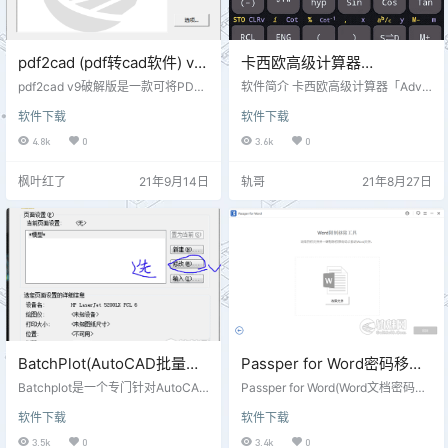
pdf2cad (pdf转cad软件) v9
卡西欧高级计算器
破解版
v5.2.9.702 免广告版
pdf2cad v9破解版是一款可将PDF
软件简介 卡西欧高级计算器「Adva
文件转换成CAD格式的转换工具。p
nced Scientific Calculator」具有
软件下载
软件下载
df2cad能够将PDF文件轻松转化成
数百种功能，可为用户提供大多数
CAD格式的文件，使用起来十分简
数学计算所需的一切。计算器的功
4.8k
0
3.6k
0
单，只需要几秒钟便可以将pdf进行
能包括复数计算，矩阵和向量计
转换，经过优化以后，体积也变得
算，统计和40度量转换。它的突出
枫叶红了
21年9月14日
轨哥
21年8月27日
更小了仅仅只有一个文件，界面变
特点是它的2行自然教科书显示，显
得更加简洁，转化起来十分的快，
示分数，公式，平方根和其他表
转化速率高，如果喜欢可以下载使
达，就像它们在教科书中一样 卡西
用！！
欧高级计算器「Advanced Scientifi
c Calculator」，又名高级计算器 …
BatchPlot(AutoCAD批量打
Passper for Word密码移除
印软件)3.5.9 官方最新版
器（破解版）
Batchplot是一个专门针对AutoCAD
Passper for Word(Word文档密码恢
2000以上版本设计的单DWG多图
复助手)是一款十分优秀好用的专业
软件下载
软件下载
纸的批量打印、批量生成布局、批
Word文档密码恢复辅助工具。哪款
量分图工具。Batchplot根据自己判
密码恢复工具比较好用？小编为你
3.5k
0
3.4k
0