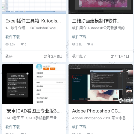
Excel插件工具箱-Kutools
三维动画建模制作软件
for Excel v24.00
Autodesk 3DS MAX 2021.1
1、软件介绍： KuToolsforExcel是
软件简介 Autodesk公司新推出的3d
一个方便的Excel外接程序，它具有
中文/英文
s Max，提供了迄今为止最强大的多
软件下载
软件下载
300多个高级特性，可以将各种复
样化工具集，内置高效的新工具、
杂的任务简化为在Excel中单击几
加速性能和简化的工作流程，可帮
3.3k
0
2.8k
0
下。例如，Excel用户可以通过多次
助我们大大的提高处理复杂的高分
单击轻松组合工作表、合并单元格
辨率资源时的整体工作效率。无论
轨哥
21年2月8日
枫叶红了
21年1月1日
而不丢失数据、粘贴到仅可见的单
行业需求如何，3ds Max专业高效
元格，等等。毫无疑问，这种功能
但简单易用的3D工具都能给美工人
强大、用户友好的外接程序将为Exc
员带来极富灵感的设计体验，目前
el用户节省大量的工作时间，并极大
正广泛应用于广告、影视、工业设
地提高工作效率。 注： 1、试用于E
计、建筑设计、三维动画、多媒体
xcel 2019/…
制作、游戏、辅助教学以及工程可
视化等领域。3…
[安卓]CAD看图王专业版3.5
Adobe Photoshop CC
免登陆解锁版
2020茶末余香增强版（64
CAD看图王（CAD手机看图专业
Adobe Photoshop 2020茶末余香
版）集快速看图、DWG画图、CAD
位）
增强版在保证完整功能的情况下进
软件下载
软件下载
批注、CAD测量与制图于一身的CA
行增强，软件本体未作任何精简，
D看图软件，全球累计免费用户超过
基于官方安装包制作未做精简，采