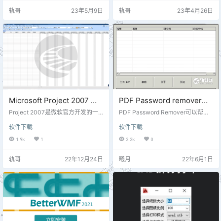
ng。在搜索框输入文字，它就会只
整到当前路径） 5.office2010已和
轨哥
23年5月9日
轨哥
23年4月26日
显示过滤后的文件和目录。 软件特
谐（安装版自行判断分xp和其它系
点 轻量安装文件。 干净简洁的用户
统版本） 2013及以上版本安装完后
界面。 快速文件索引。 快速搜索。
请自行kms鸡活 6、office2016添加
快速启动。 最小资源使用。 轻量数
语法校对 绿色版： 默认安装为word
据库。 实时更新。 操作界面
pp…
Microsoft Project 2007 中
PDF Password remover
文破解版(甘特图)
v3.1 PDF文件密码移除器(亲
Project 2007是微软官方开发的一
PDF Password Remover可以帮助
款专业的项目管理软件，可以快速
测可用)
对Adobe Acrobat PDF文件的“所有
软件下载
软件下载
简化项目、资源和项目组合管理，
者密码”。未能“所有者密码”的PDF
并且帮助你成功跟踪项目。Project
文件是不能被编辑和打印的。PDF P
1.9k
1
2.2k
0
2007相比上一版本功能更加强大，
assword Remover也可以用FileOpe
可以帮助用户了解最新情况，协调
n插件加密的文件。使用可以立即完
轨哥
22年12月24日
曦月
22年6月1日
项目小组并对其工作、计划和资金
成。后的文件可以用各种PDF浏览
进行控制，再通过报告选项、指导
器(例如Adobe Acrobat Reader)阅
性规划、向导和模板，从而提高了
读而无任何限制。 软件特色 PDF P
用户的工作效率。 Project 2007中
assword Remov…
文破解版激活密钥：DBXYD-TF47
7-46YM4-W74…