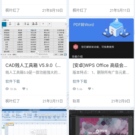
定的图框位置与尺寸，根据当前的
推荐这款Passper for Word软件，功
打印机设置，自动调整打印的方
能强大全面，使用后可以帮助用户
枫叶红了
21年8月19日
枫叶红了
21年5月11日
式，实现批量打印、批量生成布
更轻松便捷的恢复Word文档密码。
局、批量分图。 Batchplot使用方法
软件旨在帮助用户通过简单的方式
1、关掉运行的CAD，然后运行Batc
快速恢复密码或者移除操作权限。
hPlot_Setup_3.5.9.exe安装批量打
软件采用了向导式的操作方式，您
印工具 2、安装PDF_reD…
仅需按照提示简单几步即可快速完
成。有需要的朋友欢迎…
CAD贱人工具箱 V5.9.0（含
[安卓]WPS Office 高级会员
注册码）
破解版 最新v13.4.1
贱人工具箱5.9是一款功能强大的CA
版本特点： 1、删除所有广告元素，
D绘图插件工具，该款工具专为CAD
自身免升级； 2、解锁高级版 （亲
软件下载
软件下载
用户量身打造，为用户收集了超过1
测：随便用个邮箱注册下，我用的
70个图像制作插件，帮助用户更加
是qq邮箱，地区选香港或其他地
10.8k
0
5.6k
1
轻松便捷的进行CAD图像的制作，
方，即可登录，解锁高级功能，除
并且该版本为破解版，用户可使用
了那个云空间没有20G，只有1G
枫叶红了
21年2月11日
轨哥
21年2月9日
上面的全部功能。 【使用说明】 加
外，其他高级功能皆已解锁） 3、所
载方法： 1、菜单“工具”-->“加载应
有的高级功能及绝大部分的在线高
用程序”(或直接输入命令：appload)
级模板免费用； 4、清理不必要应用
2、点启动组里的“内容...”按钮-->点
资源文件、压缩对齐优化、大大提
“添加...”，找到工具箱，把工…
升性能； 5、禁用且删除了不必要的
权限、服务、接收器、提供器； 6、
PDF转Wor…