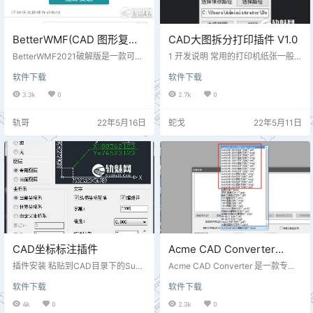
BetterWMF(CAD 图形复制
CAD大图拆分打印插件 V1.0
到 Word) 2021b v7.52 破解
BetterWMF2021破解版是一款可以
1 开发说明 常用的打印机纸张一般
版
帮助用户将AutoCAD图形轻松复制
都为A3或者A4的纸，如果CAD中设
软件下载
软件下载
到word中的小工具，解决了CAD图
计的图纸尺寸为A3以上的尺寸，需
像在不同软件之间无法转换的问
要将图纸打印出来，就得人工手动
3.3k
0
2.7k
0
题。而且该软件还支持快速清除aut
去拆分打印，现在CAD批量打PDF
ocad背景色、设置线和文本、自定
文件的插件有很多，但是自动将图
轨哥
22年5月16日
蛇戈
22年5月11日
义图像尺寸等操作，极大的满足了
纸拆分的为A4/A3打印的插件没怎
用户的操作需求，同时拥有全新的
么见到过。所以编写了这个插件，
修改功能，可以按当前的AutoCAD
用来快速的将需要打印的范围拆分
图形的大小进行比例的缩放，还不
成A4/A3尺寸的大小，方便快速生
会失真。 另外它还能对图形进行缩
成拼接图纸。 再次说明：回复里面
放、旋转，并能根据自己的需要对
有很多再说，为什么要做这个拆
不…
分，因为大多数的…
CAD坐标标注插件
Acme CAD Converter
v8.9.8.1510 （CAD版本转换
插件安装 粘贴到CAD目录下的Supp
Acme CAD Converter 是一款专业
ort 后输入ap CAD坐标标注插件说
器 简体中文绿色版）
的 CAD 图形文件查看和转换工具。
软件下载
软件下载
明： 1、下载后解压,将两个文件复
软件主要功能： 1、打开查看图形文
制到CAD的安装目录Support文件夹
件（支持 AutoCAD v2.5-2018 版本
4k
0
2.3k
0
内(如:C:\Program Files\AutoCAD 2
DWG、DXF、DWF 等格式）； 2、