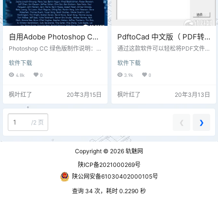
自用Adobe Photoshop CC
PdftoCad 中文版（ PDF转
14.0 简体中文精简版
CAD软件）
Photoshop CC 绿色版制作说明：
通过这款软件可以轻松将PDF文件
精简了 Bridge CC、Extension Man
转换为CAD文件。一般来说，保存C
软件下载
软件下载
ager、多国语言等组件； 将自带的
AD图纸都采用PDF的文件格式进行
Digimarc 水印插件换成了比较实用
保存，这是因为使用PDF保存，图
4.8k
0
3.9k
0
又强大的皮肤美化滤镜Portraiture；
纸不会出现失真的情况，当需要查
保留了 Camera Raw 8、颜色预
看CAD图纸时，就会使用CAD转换
枫叶红了
20年3月15日
枫叶红了
20年3月13日
置、PDF 预置、Kuler 调色板； 保
工具将PDF转换成CAD，这就需要
留了 Dynamiclink，可以在 Windo
用到pdf转cad，软件不仅支持PDF
ws 8 下面以图像序列的方式打开视
转换CAD格式，还支持将PDF转换
频文件； 能…
到DWG、DXF等格式的文件，并且
❮
❯
/
2 页
还可以对图纸参数、转换对象等进
行设置。另外，软件还兼容utoCA…
Copyright © 2026
轨魅网
陕ICP备2021000269号
陕公网安备61030402000105号
查询 34 次，耗时 0.2290 秒