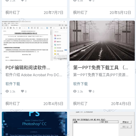
3.2k
0
4.5k
0
3万。支持AutoCAD、浩辰CAD、
用国外AMT Emulator 补丁直接破
天正建筑、酷家乐、BIM、知户型、
解，*免激活授权，支持在线更新升
枫叶红了
20年7月7日
枫叶红了
20年5月12日
齐家等国内外CAD图纸格式，兼容
级，精选*字体，集成增强滤镜，解
各版本DWG文件，图纸原生显示CA
除扩展库限制，集成诸多*扩展面
D图纸不失真。专业的fonts字体解
板。 1、集成增效滤镜 ├—Alien Sk
析告别文字乱码，实现CAD手机看
in 系列滤镜 ├—Athentech Imagin
图，DWG图纸编辑、DWG批注、D
g Perfectly Cle…
WG测量、DWG标注、CAD…
PDF编辑和阅读软件
第一PPT免费下载工具 （至
Acrobat_DC_C_2020.006.2
尊版）
软件介绍 Adobe Acrobat Pro DC
第一PPT免费下载工具(PPT资源自
0044
是Adobe公司的一款PDF编辑和阅
动下载小工具)是一款非常专门为ppt
软件下载
软件下载
读软件。它将全球最佳的PDF解决
文件制造的爬虫ppt打包下载辅助软
方案提升到新的高度，配有直观触
件。免费ppt模板下载软件就用可乐
3.3k
0
3.3k
0
控式界面，通过开发强大的新功
PPT抓取小工具，该软件方便用户
能，使用户能在任何地方完成工
进行保存，支持文件批量下载，众
枫叶红了
20年4月5日
枫叶红了
20年4月5日
作。新工具中心可更简单迅速的访
多ppt的文件全都能轻松打包下载。
问最常使用的工具。Acrobat DC可
软件目前可抓取分类60种，输入想
利用Photoshop强大的图像编辑功
下载PPT的种类即刻批量下载。 软
能，将任何纸质文件转换为可编辑
件运行下载后，下载的PPT在newn
的电子文件，用于传输、签字。Acr
ew文件夹内。 抓取类型 ：1.简洁模
obat DC 是完全…
板 2.淡雅模板 3.…