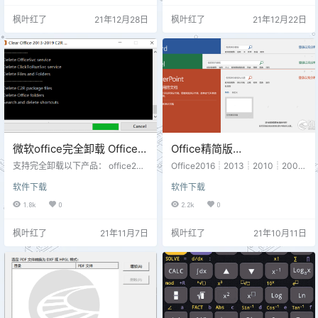
00*\Support) 2、打开CAD,输入命
图形文件版本转换（高版本转2000
枫叶红了
21年12月28日
枫叶红了
21年12月22日
令ap,将会弹出一个对话框,点击"启
~2013均可） 3、图形文件格式转
动组(Startup Suite)"下面的公文包
换（将图形文件转换为：DXF、WM
图标(或"内容"…
F、SVG、HPGL、CGM、EPS 等
矢量格式文件；BMP、GIF、JPE
G、PC…
微软office完全卸载 Office
Office精简版
Uninstall 1.8.3 By
2003/2007/2010/2013/201
支持完全卸载以下产品： office201
Office2016┊2013┊2010┊2007
Ratiborus
0 office2013 office2016 office201
6
┊2003绿色精简版全套系列，由绿
软件下载
软件下载
9 office2021 用法： 1.勾选要卸载
软爱好者xb21cn专注绿化精简制
的office版本 2.点击 uninstall office
作，包含几大常用组件，支持自动
1.8k
0
2.2k
0
激活及KMS激活，支持WinXP、20
03、Win7、Win8.1、Win10操作系
枫叶红了
21年11月7日
枫叶红了
21年10月11日
统32及64位，适合日常使用，如有
特殊需要建议安装原版，精简版无
法保证在系统装有office复杂情况下
使用正常！ 安装即用，自动激活