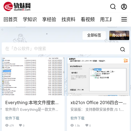
回首页
学知识
享经验
找资料
看视频
用工具
论技
全部标签
办公软件
Everything:本地文件搜索的
xb21cn Office 2016四合一
利器
精简版
软件简介 Everything是一款文件、
安装版： 支持静默安装参数 /S 1.自
文件夹名称快速搜索软件。在搜索
选三合一或四合一安装（access默
软件下载
软件下载
之前就会把所用的文件和文件夹都
认取消） 2.增加 wps 文件关联（默
列出来，这一点与Windows自带的
认勾选） 3.已集成到2020.9月最新
679
0
1.5k
0
搜索系统不一样，所以称之Everythi
补丁 4.注册表及ospp修补（ospp调