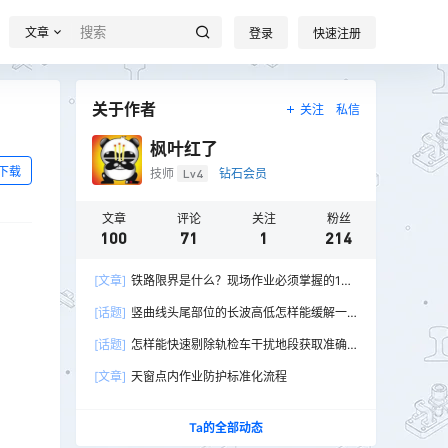
文章
登录
快速注册
关于作者
关注
私信
枫叶红了
下载
技师
Lv4
钻石会员
文章
评论
关注
粉丝
100
71
1
214
[文章]
铁路限界是什么？现场作业必须掌握的10
个关键问题
[话题]
竖曲线头尾部位的长波高低怎样能缓解一
下？
[话题]
怎样能快速剔除轨检车干扰地段获取准确
图纸信息？
[文章]
天窗点内作业防护标准化流程
Ta的全部动态