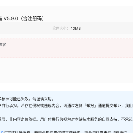
 V5.9.0（含注册码）
软件大小：
10MB
游客
涉标准可能已失效，请谨慎采用。
户自行承担。若存在侵权或违规内容，请通过左侧「举报」通道提交举证，我们
发展，非内容定价依据。用户付费行为视为对本站技术服务的自愿支持，不承诺
.0
许可证进行授权。非商业用途需保留来源标识，商业用途需申请书面授权。