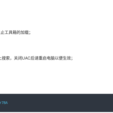
阻止工具箱的加载；
法网上搜索，关闭UAC后请重启电脑以便生效；
r7BA