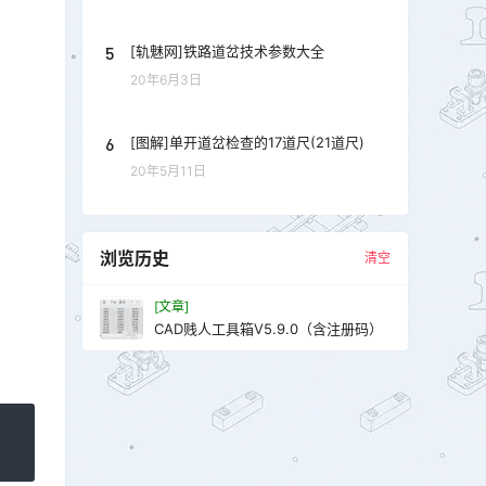
5
[轨魅网]铁路道岔技术参数大全
20年6月3日
6
[图解]单开道岔检查的17道尺(21道尺)
20年5月11日
浏览历史
清空
[文章]
CAD贱人工具箱V5.9.0（含注册码）