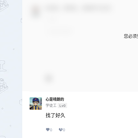
欢迎您，新朋友，感谢参与互动！
您必须
心是晴朗的
学徒工
Lv0
找了好久
0
0