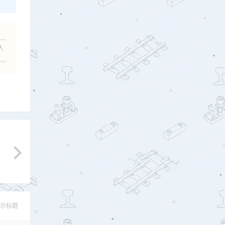
人
示标题