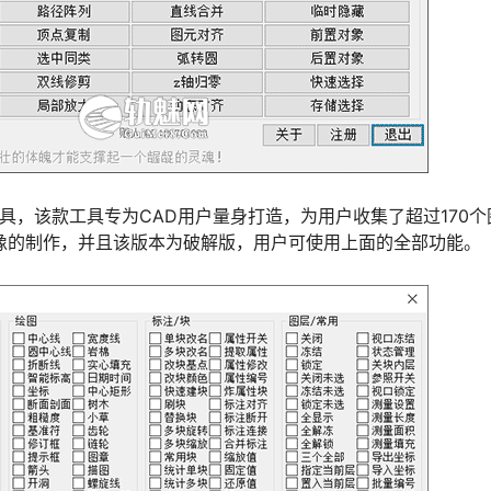
工具，该款工具专为CAD用户量身打造，为用户收集了超过170个
󠅃󠄵󠅂󠄪󠇖󠆨󠆨󠇕󠆞󠆒󠅬󠇘󠆭󠆘󠇙󠆝󠅵󠇗󠆭󠆁󠄐󠇗󠅹󠅸󠇖󠆍󠅳󠇖󠅹󠅰󠇖󠆌󠅹