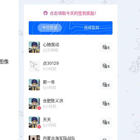
点击领取今天的签到奖励！
今日签到
连续签到
心随我动
5
22分钟前
图像
点30129
5
5小时前
那一年
5
5小时前
合肥陈义洪
5
5小时前
天天
5
5小时前
内蒙古海军陆战队