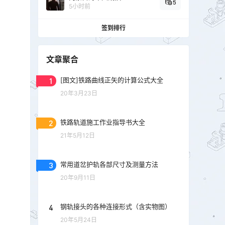
5
5小时前
签到排行
文章聚合
1
[图文]铁路曲线正矢的计算公式大全
20年3月23日
2
铁路轨道施工作业指导书大全
21年5月12日
3
常用道岔护轨各部尺寸及测量方法
20年9月11日
4
钢轨接头的各种连接形式（含实物图）
20年5月24日