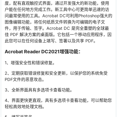
度，配有直观触控式界面，通过开发强大的新功能，使用
户能在任何地方完成工作。新工具中心可更简单迅速的访
问最常使用的工具。Acrobat DC可利用Photoshop强大的
图像编辑功能，将任何纸质文件转换为可编辑的电子文
件，用于传输、签字。Acrobat DC 是完全重塑的全球最
佳 PDF 解决方案的桌面版。它包括一个移动应用程序，因
此您可以在任何设备上填写、签署以及共享 PDF。󠅅󠅃󠄵󠅂󠄪󠇖󠆨󠆨󠇕󠆞󠆒󠅬󠇘󠆭󠆘󠇙󠆝󠅵󠇗󠆭󠆁󠄐󠇗󠅹󠅸󠇖󠆍󠅳󠇖󠅹󠅰󠇖󠆌󠅹
Acrobat Reader DC2021增强功能：
1、增强安全性和错误修复。
2、定期获取错误修复和安全更新，以保护您的系统免受
PDF文件的恶意攻击。
3、全新界面具有多选项卡查看功能。
4、界面更快更直观，具有多选项卡查看功能，可以帮助您
轻松高效地处理文档。