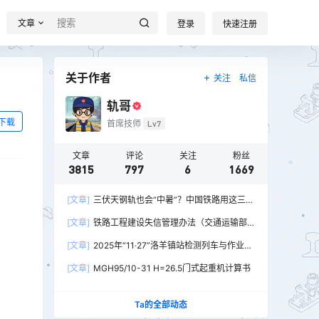
文章
登录
快速注册
关于作者
关注
私信
轨哥
下载
首席技师
Lv7
文章
评论
关注
粉丝
3815
797
6
1669
[文章]
三伏天钢轨也会“中暑”？中国铁路用这三招
破解热胀冷缩难题
[文章]
铁路工程建设失信管理办法（交通运输部
令2026年第15号）
[文章]
2025年“11·27”洛羊镇站检测列车与作业人
员相撞重大交通事故
[文章]
MGH95/10-31 H=26.5门式起重机计算书
Ta的全部动态