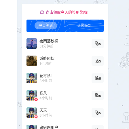
点击领取今天的签到奖励！
今日签到
连续签到
夜雨落秋桐
5
51分钟前
饭醉团伙
5
1小时前
花衬衫i
5
3小时前
铁头
5
4小时前
天天
5
6小时前
鬼魅网用户