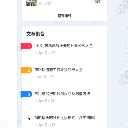
5
6小时前
签到排行
文章聚合
1
[图文]铁路曲线正矢的计算公式大全
20年3月23日
2
铁路轨道施工作业指导书大全
21年5月12日
3
常用道岔护轨各部尺寸及测量方法
20年9月11日
4
钢轨接头的各种连接形式（含实物图）
20年5月24日