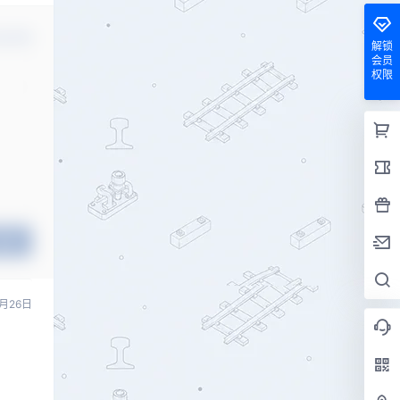
认修改
解锁
会员
权限
提交
6月26日