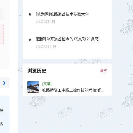
5
[轨魅网]铁路道岔技术参数大全
20年6月3日
6
[图解]单开道岔检查的17道尺(21道尺)
20年5月11日
浏览历史
清空
❯
[文章]
铁路桥隧工中级工操作技能考核:钢梁
除锈、油漆
将
内