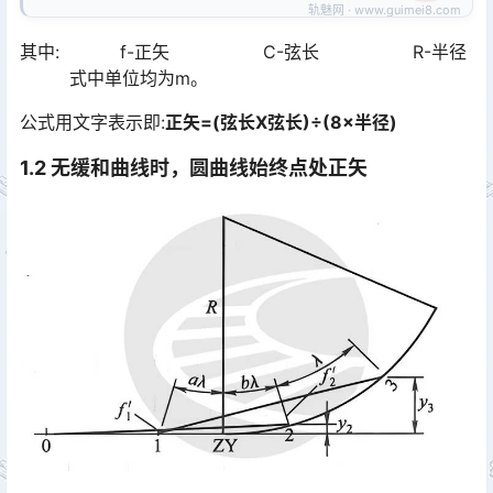
其中: f-正矢 C-弦长 R-半径
式中单位均为m。
公式用文字表示即:
正矢=(弦长X弦长)÷(8×半径)
1.2 无缓和曲线时，圆曲线始终点处正矢