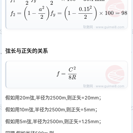
弦长与正矢的关系
f
=
C
2
8
R
假如用20m弦,半径为2500m,则正矢=20mm；
假如用10m弦,半径为2500m,则正矢=5mm；
假如用5m弦,半径为2500m,则正矢=1.25mm；