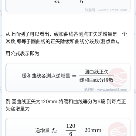
从上面例子可以看出，缓和曲线各测点正矢递增量是一个
常数,即等于圆曲线的正矢除缓和曲线分段数(测点数)。
用公式表示即为
缓和曲线各测点递增量
缓和曲线分段数
=
圆曲线正矢
圆
曲
线
正
矢
缓
和
曲
线
各
测
点
递
增
量
缓
和
曲
线
分
段
数
例:圆曲线正矢为120mm,将缓和曲线等分为6段,则每点正
矢递增量为
递增量
f
d
=
120
6
=
20
mm
递
增
量