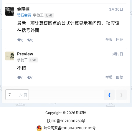
金翔楠
3月30日
钻石会员
学徒工
Lv0
最后一项计算缓圆点的公式计算显示有问题，Fd应该
在括号外面
举报
回复
0
0
Preview
6月3日
学徒工
Lv0
不错
举报
回复
0
0
❮
❯
/
7 页
Copyright © 2026
轨魅网
陕ICP备2021000269号
陕公网安备61030402000105号