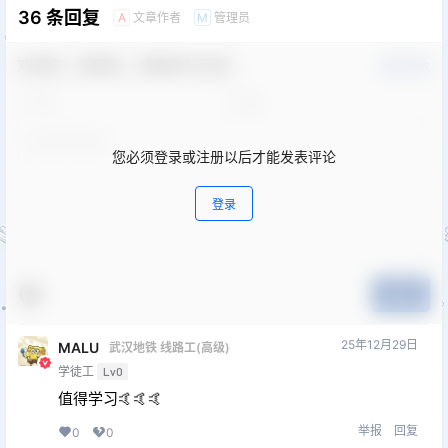
36 条回复
文章作者
管理员
A
M
欢迎您，新朋友，感谢参与互动！
确认修改
您必须登录或注册以后才能发表评论
登录
提交
25年12月29日
MALU
武汉地铁 线路工(高级)
学徒工
Lv0
值得学习🤙🤙🤙
举报
回复
0
0