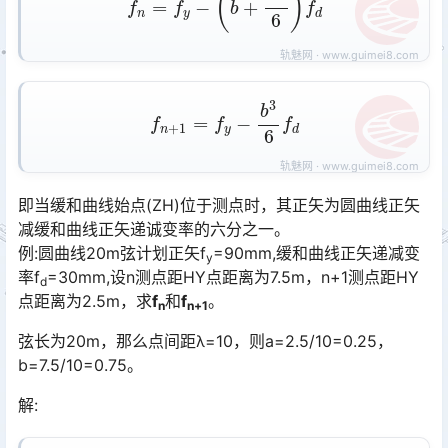
f
n
+
1
=
f
y
−
b
3
6
f
d
即当缓和曲线始点(ZH)位于测点时，其正矢为圆曲线正矢
减缓和曲线正矢递诚变率的六分之一。
例:圆曲线20m弦计划正矢f
=90mm,缓和曲线正矢递减变
y
率f
=30mm,设n测点距HY点距离为7.5m，n+1测点距HY
d
点距离为2.5m，求
f
和
f
。
n
n+1
弦长为20m，那么点间距λ=10，则a=2.5/10=0.25，
b=7.5/10=0.75。
解:
(
b
n
+
+
a
1
3
=
6
f
)
y
f
d
−
=
b
90
3
6
−
f
d
(
0.75
=
90
f
n
−
+
=
0.75
0.25
f
y
−
3
3
6
6
×
)
×
30
30
=
=
87.9
67.4
mm
mm
f