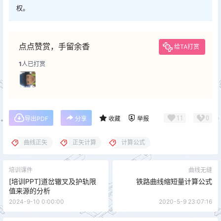
权。
点点赞赏，手留余香
给TA打赏
1
人已打赏
11
0
导出PDF
分享
收藏
举报
曲线正矢
正矢计算
计算公式
培训课件
曲线无缝
[培训PPT]道岔辙叉及护轨限
铁路曲线缩短量计算公式
值来源的分析
2024-9-10 0:00:00
2020-5-9 23:07:16