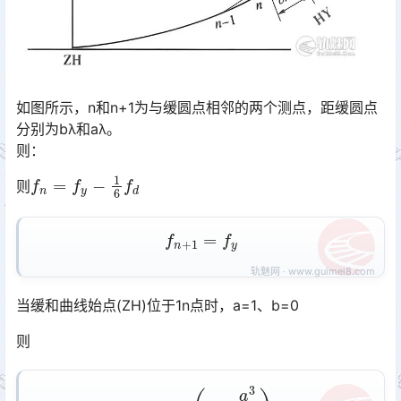
如图所示，n和n+1为与缓圆点相邻的两个测点，距缓圆点
分别为bλ和aλ。
则：
f
n
=
f
y
−
1
6
f
d
则
f
n
+
1
=
f
y
当缓和曲线始点(ZH)位于1n点时，a=1、b=0
则
f
n
=
f
y
−
(
b
+
a
3
6
)
f
d