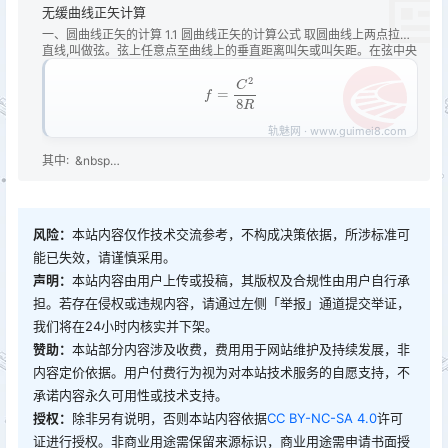
无缓曲线正矢计算
一、圆曲线正矢的计算 1.1 圆曲线正矢的计算公式 取圆曲线上两点拉一
直线,叫做弦。弦上任意点至曲线上的垂直距离叫矢或叫矢距。在弦中央
f
=
C
2
8
R
点的矢距叫正矢(下图)。 AB一弦;AC、CB一半弦;CD一正矢;EF一矢距
正矢计算公式为
其中: &nbsp…
风险：
本站内容仅作技术交流参考，不构成决策依据，所涉标准可
能已失效，请谨慎采用。
声明：
本站内容由用户上传或投稿，其版权及合规性由用户自行承
担。若存在侵权或违规内容，请通过左侧「举报」通道提交举证，
我们将在24小时内核实并下架。
赞助：
本站部分内容涉及收费，费用用于网站维护及持续发展，非
内容定价依据。用户付费行为视为对本站技术服务的自愿支持，不
承诺内容永久可用性或技术支持。
授权：
除非另有说明，否则本站内容依据
CC BY-NC-SA 4.0
许可
证进行授权。非商业用途需保留来源标识，商业用途需申请书面授