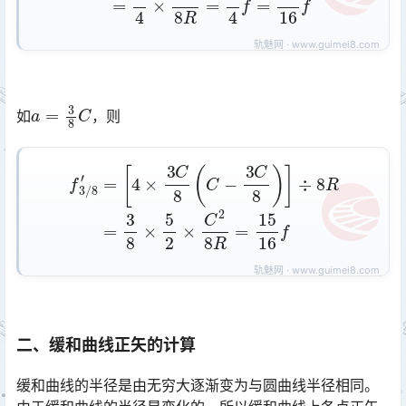
a
=
3
8
C
如
，则
[
4
×
3
C
8
(
C
−
3
C
8
)
]
÷
f
8
3
R
/
=
8
′
3
=
8
×
5
2
×
C
2
8
R
=
15
16
f
二、缓和曲线正矢的计算
缓和曲线的半径是由无穷大逐渐变为与圆曲线半径相同。