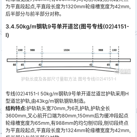
为平直段起点,平直段长度为1320mm轮缘槽宽度为42mm,
后半部分与前半部分对称｡󠅅󠅃󠄵󠅂󠄪󠇖󠆨󠆨󠇕󠆞󠆒󠅬󠇘󠆭󠆘󠇙󠆝󠅵󠇗󠆭󠆁󠄐󠇗󠅹󠅸󠇖󠆍󠅳󠇖󠅹󠅰󠇖󠆌󠅹
3.4.50kg/m钢轨9号单开道岔(图号专线(02)4151-
Ⅰ)
护轨长度及各部尺寸量取方法 图号专线(02)4151-Ⅰ
专线(02)4151-Ⅰ 50kg/m钢轨9号单开道岔道岔护轨采用H
型道岔护轨,由43kg/m钢轨钢轨制造｡
结构特点:
护轨轨头宽70mm,为6孔护轨,护轨全长
3600mm,叉心前开口端为80mm,150mm后为缓冲段起点
轮缘槽宽度为65mm,有988mm的均匀刨切段,刨切段终点
为平直段起点,平直段长度为1324mm轮缘槽宽度为42mm,