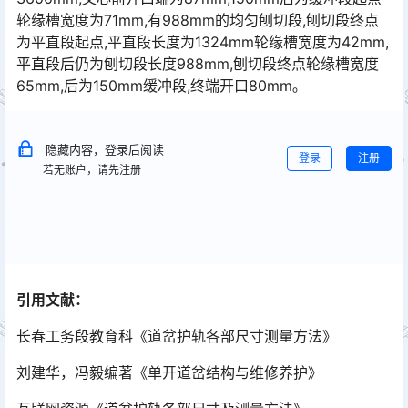
轮缘槽宽度为71mm,有988mm的均匀刨切段,刨切段终点
为平直段起点,平直段长度为1324mm轮缘槽宽度为42mm,
平直段后仍为刨切段长度988mm,刨切段终点轮缘槽宽度
65mm,后为150mm缓冲段,终端开口80mm｡󠅅󠅃󠄵󠅂󠄪󠇖󠆨󠆨󠇕󠆞󠆒󠅬󠇘󠆭󠆘󠇙󠆝󠅵󠇗󠆭󠆁󠄐󠇗󠅹󠅸󠇖󠆍󠅳󠇖󠅹󠅰󠇖󠆌󠅹
隐藏内容，登录后阅读
登录
注册
若无账户，请先注册
引用文献：
长春工务段教育科《道岔护轨各部尺寸测量方法》
刘建华，冯毅编著《单开道岔结构与维修养护》