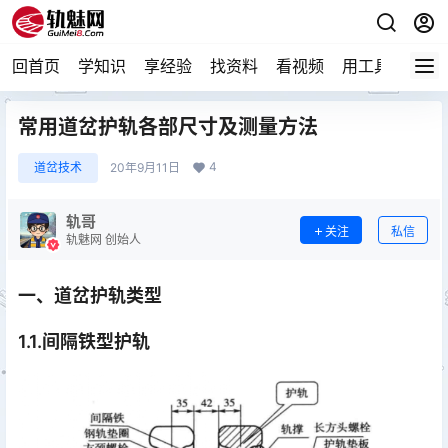
回首页
学知识
享经验
找资料
看视频
用工具
论技
常用道岔护轨各部尺寸及测量方法
4
道岔技术
20年9月11日
轨哥
关注
私信
轨魅网 创始人
一、道岔护轨类型
1.1.间隔铁型护轨