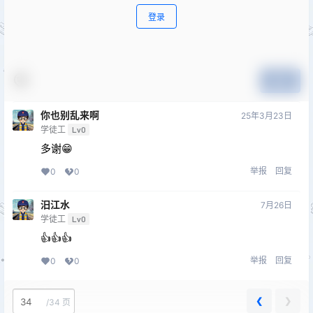
登录
提交
你也别乱来啊
25年3月23日
学徒工
Lv0
多谢😁
举报
回复
0
0
汨江水
7月26日
学徒工
Lv0
👍👍👍
举报
回复
0
0
❮
❯
/
34 页