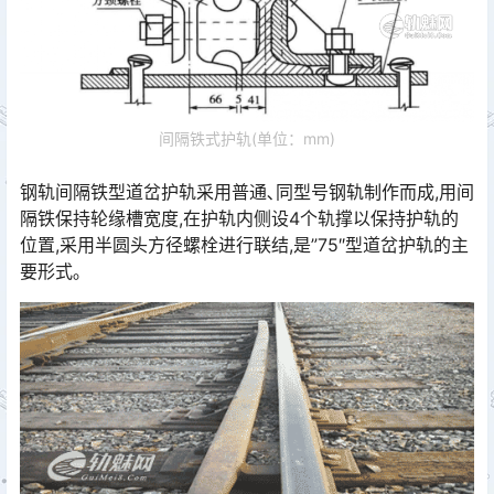
间隔铁式护轨(单位：mm)
钢轨间隔铁型道岔护轨采用普通､同型号钢轨制作而成,用间
隔铁保持轮缘槽宽度,在护轨内侧设4个轨撑以保持护轨的
位置,采用半圆头方径螺栓进行联结,是”75″型道岔护轨的主
要形式｡󠅅󠅃󠄵󠅂󠄪󠇖󠆨󠆨󠇕󠆞󠆒󠅬󠇘󠆭󠆘󠇙󠆝󠅵󠇗󠆭󠆁󠄐󠇗󠅹󠅸󠇖󠆍󠅳󠇖󠅹󠅰󠇖󠆌󠅹