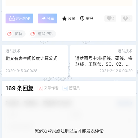
4
0
导出PDF
分享
收藏
举报
护轨
道岔护轨
道岔技术
道岔技术
辙叉有害空间长度计算公式
道岔图号中:参标线、研线、铁
联线、工联岔、SC、CZ、CN
代表什么？
2020-9-5 0:00:28
2021-2-12 0:00:29
169 条回复
文章作者
管理员
A
M
欢迎您，新朋友，感谢参与互动！
确认修改
您必须登录或注册以后才能发表评论