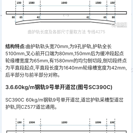
曲护轨长度及各部尺寸量取方法 专线4275
结构特点:
曲护轨轨头宽70mm,为9孔护轨,护轨全长
5100mm,叉心前开口端为80mm,150mm后为缓冲段起点
轮缘槽宽度为65mm,有1580mm的均匀刨切段,刨切段终点
为平直段起点,平直段长度为1640mm轮缘槽宽度为42mm,
后半部分与前半部分对称｡󠅅󠅃󠄵󠅂󠄪󠇖󠆨󠆨󠇕󠆞󠆒󠅬󠇘󠆭󠆘󠇙󠆝󠅵󠇗󠆭󠆁󠄐󠇗󠅹󠅸󠇖󠆍󠅳󠇖󠅹󠅰󠇖󠆌󠅹
3.6.60kg/m钢轨9号单开道岔(图号SC390C)
SC390C 60kg/m钢轨9号单开道岔,道岔护轨采槽型道岔
护轨,同CZ577道岔通用｡