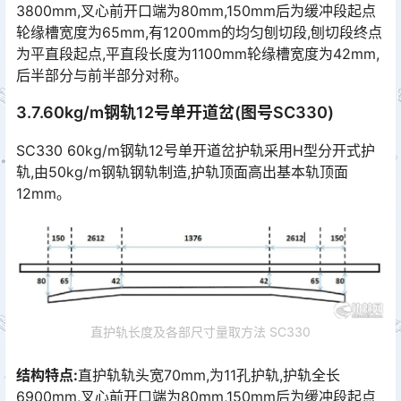
3800mm,叉心前开口端为80mm,150mm后为缓冲段起点
轮缘槽宽度为65mm,有1200mm的均匀刨切段,刨切段终点
为平直段起点,平直段长度为1100mm轮缘槽宽度为42mm,
后半部分与前半部分对称｡󠅅󠅃󠄵󠅂󠄪󠇖󠆨󠆨󠇕󠆞󠆒󠅬󠇘󠆭󠆘󠇙󠆝󠅵󠇗󠆭󠆁󠄐󠇗󠅹󠅸󠇖󠆍󠅳󠇖󠅹󠅰󠇖󠆌󠅹
3.7.60kg/m钢轨12号单开道岔(图号SC330)
SC330 60kg/m钢轨12号单开道岔护轨采用H型分开式护
轨,由50kg/m钢轨钢轨制造,护轨顶面高出基本轨顶面
12mm｡
直护轨长度及各部尺寸量取方法 SC330
结构特点:
直护轨轨头宽70mm,为11孔护轨,护轨全长
6900mm,叉心前开口端为80mm,150mm后为缓冲段起点