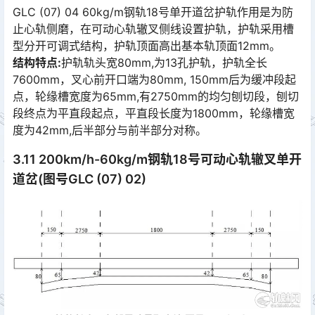
GLC (07) 04 60kg/m钢轨18号单开道岔护轨作用是为防
止心轨侧磨，在可动心轨辙叉侧线设置护轨，护轨采用槽
型分开可调式结构，护轨顶面高出基本轨顶面12mm。󠅅󠅃󠄵󠅂󠄪󠇖󠆨󠆨󠇕󠆞󠆒󠅬󠇘󠆭󠆘󠇙󠆝󠅵󠇗󠆭󠆁󠄐󠇗󠅹󠅸󠇖󠆍󠅳󠇖󠅹󠅰󠇖󠆌󠅹
结构特点:
护轨轨头宽80mm,为13孔护轨，护轨全长
7600mm，叉心前开口端为80mm, 150mm后为缓冲段起
点，轮缘槽宽度为65mm,有2750mm的均匀刨切段，刨切
段终点为平直段起点，平直段长度为1800mm，轮缘槽宽
度为42mm,后半部分与前半部分对称。󠅅󠅃󠄵󠅂󠄪󠇖󠆨󠆨󠇕󠆞󠆒󠅬󠇘󠆭󠆘󠇙󠆝󠅵󠇗󠆭󠆁󠄐󠇗󠅹󠅸󠇖󠆍󠅳󠇖󠅹󠅰󠇖󠆌󠅹
3.11 200km/h-60kg/m钢轨18号可动心轨辙叉单开
道岔(图号GLC (07) 02)