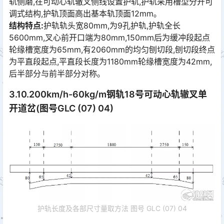
轨侧磨,在可动心轨辙叉侧线设置护轨,护轨采用槽型分开可
调式结构,护轨顶面高出基本轨顶面12mm｡󠅅󠅃󠄵󠅂󠄪󠇖󠆨󠆨󠇕󠆞󠆒󠅬󠇘󠆭󠆘󠇙󠆝󠅵󠇗󠆭󠆁󠄐󠇗󠅹󠅸󠇖󠆍󠅳󠇖󠅹󠅰󠇖󠆌󠅹
结构特点:
护轨轨头宽80mm,为9孔护轨,护轨全长
5600mm,叉心前开口端为80mm,150mm后为缓冲段起点
轮缘槽宽度为65mm,有2060mm的均匀刨切段,刨切段终点
为平直段起点,平直段长度为1180mm轮缘槽宽度为42mm,
后半部分与前半部分对称｡󠅅󠅃󠄵󠅂󠄪󠇖󠆨󠆨󠇕󠆞󠆒󠅬󠇘󠆭󠆘󠇙󠆝󠅵󠇗󠆭󠆁󠄐󠇗󠅹󠅸󠇖󠆍󠅳󠇖󠅹󠅰󠇖󠆌󠅹
3.10.200km/h-60kg/m钢轨18号可动心轨辙叉单
开道岔(图号GLC (07) 04)
护轨长度及各部尺寸量取方法 图号 GLC (07) 04