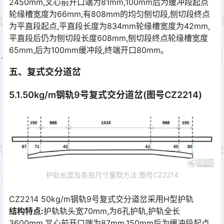
2450mm,叉心前开口端为81mm,100mm后为缓冲段起点
轮缘槽宽度为66mm,有808mm的均匀刨切段,刨切段终点
为平直段起点,平直段长度为834mm轮缘槽宽度为42mm,
平直段后仍为刨切段长度608mm,刨切段终点轮缘槽宽度
65mm,后为100mm缓冲段,终端开口80mm｡󠅅󠅃󠄵󠅂󠄪󠇖󠆨󠆨󠇕󠆞󠆒󠅬󠇘󠆭󠆘󠇙󠆝󠅵󠇗󠆭󠆁󠄐󠇗󠅹󠅸󠇖󠆍󠅳󠇖󠅹󠅰󠇖󠆌󠅹
五、复式交分道岔
5.1.50kg/m钢轨9号复式交分道岔(图号CZ2214)
护轨长度及各部尺寸量取方法 图号CZ2214
CZ2214 50kg/m钢轨9号复式交分道岔采用H型护轨
结构特点:
护轨轨头宽70mm,为6孔护轨,护轨全长
3600mm,叉心前开口端为87mm,150mm后为缓冲段起点