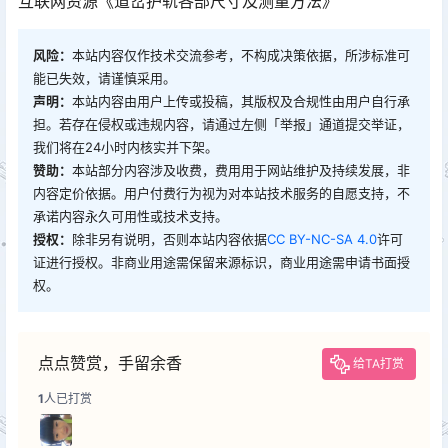
互联网资源《道岔护轨各部尺寸及测量方法》
风险：
本站内容仅作技术交流参考，不构成决策依据，所涉标准可
能已失效，请谨慎采用。
声明：
本站内容由用户上传或投稿，其版权及合规性由用户自行承
担。若存在侵权或违规内容，请通过左侧「举报」通道提交举证，
我们将在24小时内核实并下架。
赞助：
本站部分内容涉及收费，费用用于网站维护及持续发展，非
内容定价依据。用户付费行为视为对本站技术服务的自愿支持，不
承诺内容永久可用性或技术支持。
授权：
除非另有说明，否则本站内容依据
CC BY-NC-SA 4.0
许可
证进行授权。非商业用途需保留来源标识，商业用途需申请书面授
权。
点点赞赏，手留余香
给TA打赏
1
人已打赏