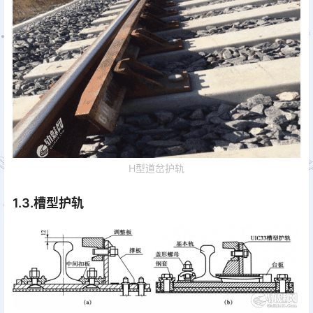
H型道岔护轨
1.3.槽型护轨