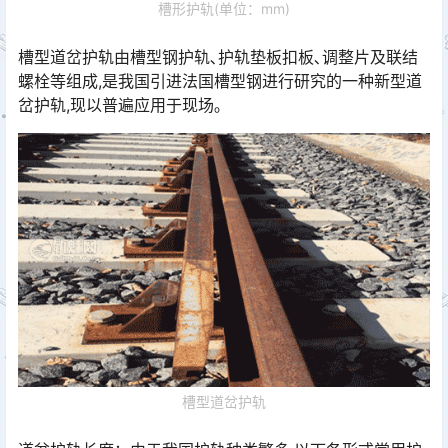
槽形护轨(单位：mm)
槽型道岔护轨由槽型钢护轨､护轨垫板扣板､调整片及联结
螺栓等组成,是我国引进法国槽型钢进行研究的一种新型道
岔护轨,现以普遍应用于现场｡
槽型道岔护轨