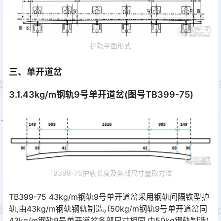
护轨平面形式
三、单开道岔
3.1.43kg/m钢轨9号单开道岔(图号TB399-75)
TB399-75护轨长度及各部尺寸量取方法
TB399-75 43kg/m钢轨9号单开道岔采用钢轨间隔铁型护
轨,由43kg/m钢轨钢轨制造｡(50kg/m钢轨9号单开道岔同
43kg/m钢轨9号单开道岔各部尺寸相同,由50kg钢轨制造)󠅅󠅃󠄵󠅂󠄪󠇖󠆨󠆨󠇕󠆞󠆒󠅬󠇘󠆭󠆘󠇙󠆝󠅵󠇗󠆭󠆁󠄐󠇗󠅹󠅸󠇖󠆍󠅳󠇖󠅹󠅰󠇖󠆌󠅹