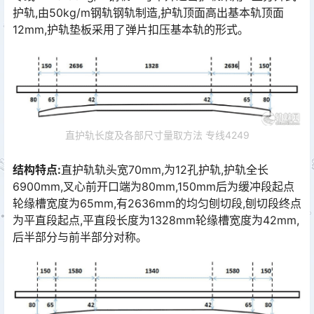
护轨,由50kg/m钢轨钢轨制造,护轨顶面高出基本轨顶面
12mm,护轨垫板采用了弹片扣压基本轨的形式｡󠅅󠅃󠄵󠅂󠄪󠇖󠆨󠆨󠇕󠆞󠆒󠅬󠇘󠆭󠆘󠇙󠆝󠅵󠇗󠆭󠆁󠄐󠇗󠅹󠅸󠇖󠆍󠅳󠇖󠅹󠅰󠇖󠆌󠅹
直护轨长度及各部尺寸量取方法 专线4249
结构特点:
直护轨轨头宽70mm,为12孔护轨,护轨全长
6900mm,叉心前开口端为80mm,150mm后为缓冲段起点
轮缘槽宽度为65mm,有2636mm的均匀刨切段,刨切段终点
为平直段起点,平直段长度为1328mm轮缘槽宽度为42mm,
后半部分与前半部分对称｡󠅅󠅃󠄵󠅂󠄪󠇖󠆨󠆨󠇕󠆞󠆒󠅬󠇘󠆭󠆘󠇙󠆝󠅵󠇗󠆭󠆁󠄐󠇗󠅹󠅸󠇖󠆍󠅳󠇖󠅹󠅰󠇖󠆌󠅹