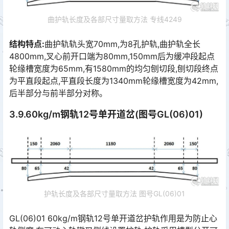
曲护轨长度及各部尺寸量取方法 专线4249
结构特点:
曲护轨轨头宽70mm,为8孔护轨,曲护轨全长
4800mm,叉心前开口端为80mm,150mm后为缓冲段起点
轮缘槽宽度为65mm,有1580mm的均匀刨切段,刨切段终点
为平直段起点,平直段长度为1340mm轮缘槽宽度为42mm,
后半部分与前半部分对称｡󠅅󠅃󠄵󠅂󠄪󠇖󠆨󠆨󠇕󠆞󠆒󠅬󠇘󠆭󠆘󠇙󠆝󠅵󠇗󠆭󠆁󠄐󠇗󠅹󠅸󠇖󠆍󠅳󠇖󠅹󠅰󠇖󠆌󠅹
3.9.60kg/m钢轨12号单开道岔(图号GL(06)01)
护轨长度及各部尺寸量取方法 图号GL(06)01
GL(06)01 60kg/m钢轨12号单开道岔护轨作用是为防止心