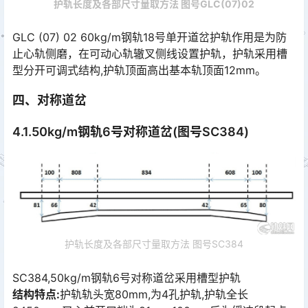
护轨长度及各部尺寸量取方法 图号GLC(07)02
GLC (07) 02 60kg/m钢轨18号单开道岔护轨作用是为防
止心轨侧磨，在可动心轨辙叉侧线设置护轨，护轨采用槽
型分开可调式结构,护轨顶面高出基本轨顶面12mm。󠅅󠅃󠄵󠅂󠄪󠇖󠆨󠆨󠇕󠆞󠆒󠅬󠇘󠆭󠆘󠇙󠆝󠅵󠇗󠆭󠆁󠄐󠇗󠅹󠅸󠇖󠆍󠅳󠇖󠅹󠅰󠇖󠆌󠅹
四、对称道岔
4.1.50kg/m钢轨6号对称道岔(图号SC384)
护轨长度及各部尺寸量取方法 图号SC384
SC384,50kg/m钢轨6号对称道岔采用槽型护轨
结构特点:
护轨轨头宽80mm,为4孔护轨,护轨全长