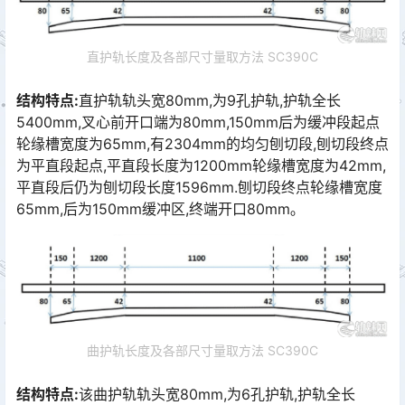
直护轨长度及各部尺寸量取方法 SC390C
结构特点:
直护轨轨头宽80mm,为9孔护轨,护轨全长
5400mm,叉心前开口端为80mm,150mm后为缓冲段起点
轮缘槽宽度为65mm,有2304mm的均匀刨切段,刨切段终点
为平直段起点,平直段长度为1200mm轮缘槽宽度为42mm,
平直段后仍为刨切段长度1596mm.刨切段终点轮缘槽宽度
65mm,后为150mm缓冲区,终端开口80mm｡󠅅󠅃󠄵󠅂󠄪󠇖󠆨󠆨󠇕󠆞󠆒󠅬󠇘󠆭󠆘󠇙󠆝󠅵󠇗󠆭󠆁󠄐󠇗󠅹󠅸󠇖󠆍󠅳󠇖󠅹󠅰󠇖󠆌󠅹
曲护轨长度及各部尺寸量取方法 SC390C
结构特点:
该曲护轨轨头宽80mm,为6孔护轨,护轨全长