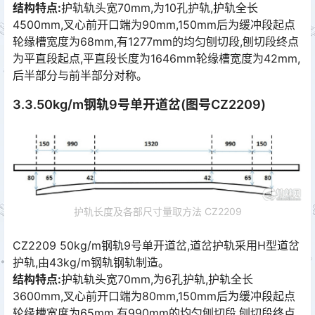
结构特点:
护轨轨头宽70mm,为10孔护轨,护轨全长
4500mm,叉心前开口端为90mm,150mm后为缓冲段起点
轮缘槽宽度为68mm,有1277mm的均匀刨切段,刨切段终点
为平直段起点,平直段长度为1646mm轮缘槽宽度为42mm,
后半部分与前半部分对称｡󠅅󠅃󠄵󠅂󠄪󠇖󠆨󠆨󠇕󠆞󠆒󠅬󠇘󠆭󠆘󠇙󠆝󠅵󠇗󠆭󠆁󠄐󠇗󠅹󠅸󠇖󠆍󠅳󠇖󠅹󠅰󠇖󠆌󠅹
3.3.50kg/m钢轨9号单开道岔(图号CZ2209)
护轨长度及各部尺寸量取方法 CZ2209
CZ2209 50kg/m钢轨9号单开道岔,道岔护轨采用H型道岔
护轨,由43kg/m钢轨钢轨制造｡
结构特点:
护轨轨头宽70mm,为6孔护轨,护轨全长
3600mm,叉心前开口端为80mm,150mm后为缓冲段起点
轮缘槽宽度为65mm,有990mm的均匀刨切段,刨切段终点