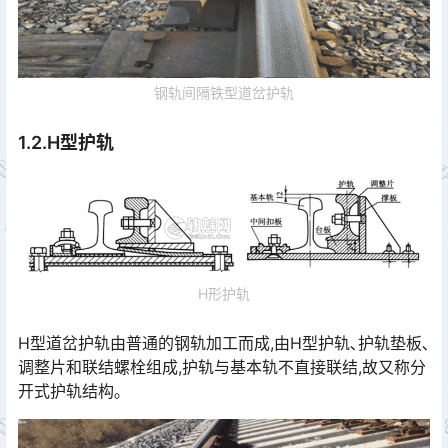
钢轨间隔铁型道岔护轨
1.2.H型护轨
H形护轨
H型道岔护轨由普通的钢轨加工而成,由H型护轨､护轨垫板､
调整片和联结螺栓组成,护轨与基本轨不直接联结,故又称分
开式护轨结构｡