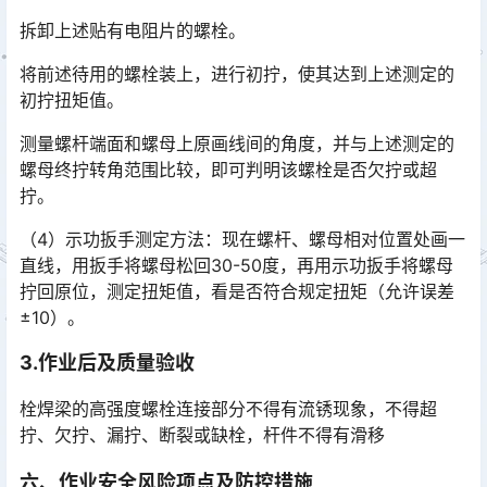
拆卸上述贴有电阻片的螺栓。
将前述待用的螺栓装上，进行初拧，使其达到上述测定的
初拧扭矩值。
测量螺杆端面和螺母上原画线间的角度，并与上述测定的
螺母终拧转角范围比较，即可判明该螺栓是否欠拧或超
拧。
（4）示功扳手测定方法：现在螺杆、螺母相对位置处画一
直线，用扳手将螺母松回30-50度，再用示功扳手将螺母
拧回原位，测定扭矩值，看是否符合规定扭矩（允许误差
±10）。󠅅󠅃󠄵󠅂󠄪󠇖󠆨󠆨󠇕󠆞󠆒󠅬󠇘󠆭󠆘󠇙󠆝󠅵󠇗󠆭󠆁󠄐󠇗󠅹󠅸󠇖󠆍󠅳󠇖󠅹󠅰󠇖󠆌󠅹
3.
作业后及质量验收
栓焊梁的高强度螺栓连接部分不得有流锈现象，不得超
拧、欠拧、漏拧、断裂或缺栓，杆件不得有滑移
六、作业安全风险项点及防控措施