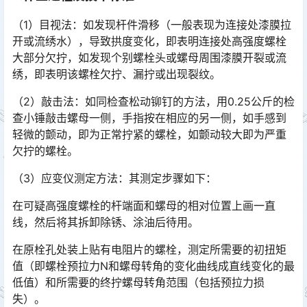
（1）目视法：如发现杆件滑移（一般表现为连接处漆膜拉
开或流绣水），导致拱度变化，即表明连接处高强度螺栓
大部分欠拧，如发现个别螺栓头或螺母周围漆膜开裂或流
绣，即表明该螺栓欠拧、漏拧或出现裂纹。󠅅󠅃󠄵󠅂󠄪󠇖󠆨󠆨󠇕󠆞󠆒󠅬󠇘󠆭󠆘󠇙󠆝󠅵󠇗󠆭󠆁󠄐󠇗󠅹󠅸󠇖󠆍󠅳󠇖󠅹󠅰󠇖󠆌󠅹
（2）敲击法：如同检查松动铆钉的方法，用0.25公斤的检
查小锤敲击螺母一侧，手指按在相应的另一侧，如手感到
轻微的颤动，即为正常拧紧的螺栓，如颤动较大即为严重
欠拧的螺栓。󠅅󠅃󠄵󠅂󠄪󠇖󠆨󠆨󠇕󠆞󠆒󠅬󠇘󠆭󠆘󠇙󠆝󠅵󠇗󠆭󠆁󠄐󠇗󠅹󠅸󠇖󠆍󠅳󠇖󠅹󠅰󠇖󠆌󠅹
（3）应变仪测定方法：其测定步骤如下：
在可疑高强度螺栓的杆端面和螺母的相对位置上画一直
线，然后将其拆卸除锈、涂油后待用。
在原栓孔处装上贴有电阻片的螺栓，测定所需要的初扭矩
值（即螺栓预拉力N和螺母转角的变化曲线成直线变化的最
低值）和所需要的终拧螺母转角范围（包括预拉力损
失）。