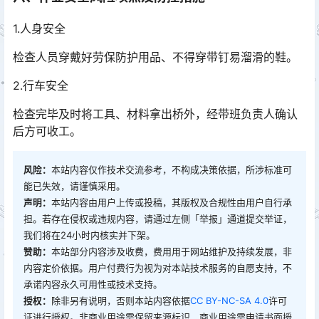
1.人身安全
检查人员穿戴好劳保防护用品、不得穿带钉易溜滑的鞋。
2.行车安全
检查完毕及时将工具、材料拿出桥外，经带班负责人确认
后方可收工。
风险：
本站内容仅作技术交流参考，不构成决策依据，所涉标准可
能已失效，请谨慎采用。
声明：
本站内容由用户上传或投稿，其版权及合规性由用户自行承
担。若存在侵权或违规内容，请通过左侧「举报」通道提交举证，
我们将在24小时内核实并下架。
赞助：
本站部分内容涉及收费，费用用于网站维护及持续发展，非
内容定价依据。用户付费行为视为对本站技术服务的自愿支持，不
承诺内容永久可用性或技术支持。
授权：
除非另有说明，否则本站内容依据
CC BY-NC-SA 4.0
许可
证进行授权。非商业用途需保留来源标识，商业用途需申请书面授