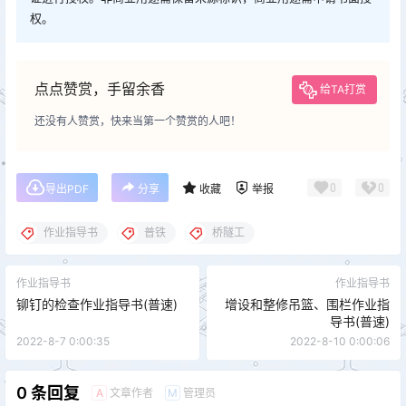
权。
点点赞赏，手留余香
给TA打赏
还没有人赞赏，快来当第一个赞赏的人吧！
0
0
导出PDF
分享
收藏
举报
作业指导书
普铁
桥隧工
作业指导书
作业指导书
铆钉的检查作业指导书(普速)
增设和整修吊篮、围栏作业指
导书(普速)
2022-8-7 0:00:35
2022-8-10 0:00:06
0 条回复
文章作者
管理员
A
M