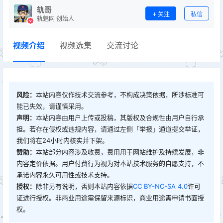
轨哥
关注
私信
轨魅网 创始人
视频介绍
视频选集
交流讨论
风险：
本站内容仅作技术交流参考，不构成决策依据，所涉标准可
能已失效，请谨慎采用。
声明：
本站内容由用户上传或投稿，其版权及合规性由用户自行承
担。若存在侵权或违规内容，请通过左侧「举报」通道提交举证，
我们将在24小时内核实并下架。
赞助：
本站部分内容涉及收费，费用用于网站维护及持续发展，非
内容定价依据。用户付费行为视为对本站技术服务的自愿支持，不
承诺内容永久可用性或技术支持。
授权：
除非另有说明，否则本站内容依据
CC BY-NC-SA 4.0
许可
证进行授权。非商业用途需保留来源标识，商业用途需申请书面授
权。