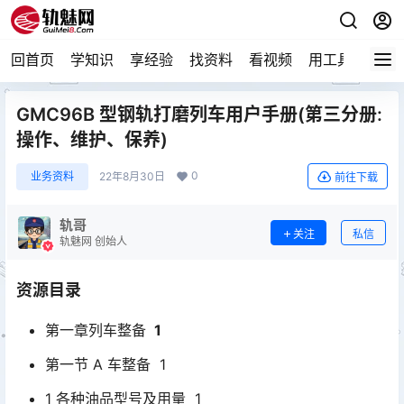
回首页
学知识
享经验
找资料
看视频
用工具
论技
GMC96B 型钢轨打磨列车用户手册(第三分册:
操作、维护、保养)
0
业务资料
22年8月30日
前往下载
轨哥
关注
私信
轨魅网 创始人
资源目录
第一章列车整备
1
第一节 A 车整备 1
1 各种油品型号及用量 1