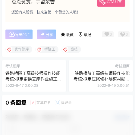
点点赞赏，手留余香
给TA打赏
还没有人赞赏，快来当第一个赞赏的人吧！
0
0
导出PDF
分享
收藏
举报
实作题库
桥隧工
高技
考试题库
考试题库
铁路桥隧工高级技师操作技能
铁路桥隧工高级技师操作技能
考核:拟定更换支座作业施工方
考核:拟定压浆修补隧道衬砌施
案
工方案
2022-9-17 0:00:38
2022-9-19 0:00:51
0 条回复
文章作者
管理员
A
M
欢迎您，新朋友，感谢参与互动！
确认修改