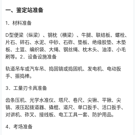
一、鉴定站准备
1．材料准备
D型便梁（纵梁）、钢枕（横梁）、牛腿、联结板、螺栓、
片石、碎石、水泥、中砂、石砟、垫板、绝缘胶垫、木垫
板、土篮、编织袋、大绳、钢丝绳、枕木头、油漆、小毛
刷等。2．设备设施准备󠅅󠅃󠄵󠅂󠄪󠇖󠆨󠆨󠇕󠆞󠆒󠅬󠇘󠆭󠆘󠇙󠆝󠅵󠇗󠆭󠆁󠄐󠇗󠅹󠅸󠇖󠆍󠅳󠇖󠅹󠅰󠇖󠆌󠅹
轨道吊车或汽车吊、捣固镐或捣固机、发电机、电动扳
手、振捣棒。
3．工量刃卡具准备
齿条压机、光学水准仪、塔尺、卷尺、尖锹、平锹、尖
镐、液压起拨道器、撬棍、道尺、单口扳手、活口扳手、
对讲机、砟叉、接线板、电工工具一套、防护用品。
4．考场准备