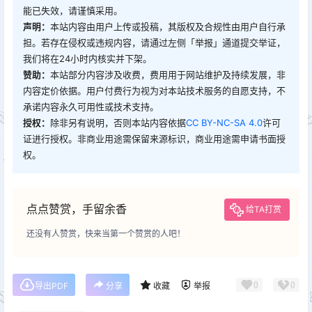
能已失效，请谨慎采用。
声明：
本站内容由用户上传或投稿，其版权及合规性由用户自行承
担。若存在侵权或违规内容，请通过左侧「举报」通道提交举证，
我们将在24小时内核实并下架。
赞助：
本站部分内容涉及收费，费用用于网站维护及持续发展，非
内容定价依据。用户付费行为视为对本站技术服务的自愿支持，不
承诺内容永久可用性或技术支持。
授权：
除非另有说明，否则本站内容依据
CC BY-NC-SA 4.0
许可
证进行授权。非商业用途需保留来源标识，商业用途需申请书面授
权。
点点赞赏，手留余香
给TA打赏
还没有人赞赏，快来当第一个赞赏的人吧！
0
0
导出PDF
分享
收藏
举报