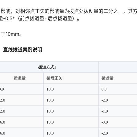
有影响，对相邻点正矢的影响量为拨点处拨动量的二分之一，其
󠆒󠅬󠇘󠆭󠆘󠇙󠆝󠅵󠇗󠆭󠆁󠄐󠇗󠅹󠅸󠇖󠆍󠅳󠇖󠅹󠅰󠇖󠆌󠅹
于10mm。
直线拨道案例说明
拨道方式1
拨道量
拨后正矢
拨道量
0.0
10.0
0.0
-2.0
10.0
-2.0
-2.0
10.0
-1.0
-6.0
10.0
-3.0
-6.0
10.0
-2.0