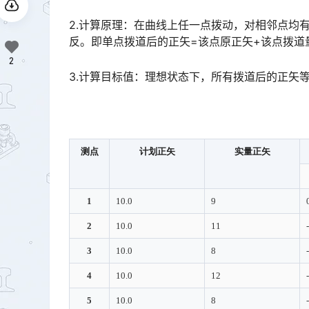
2.计算原理：在曲线上任一点拨动，对相邻点均
反。即单点拨道后的正矢=该点原正矢+该点拨道量-0.5*（前点拨道量+后点拨道量）。󠅅󠅃󠄵󠅂󠄪󠇖󠆨󠆨󠇕󠆞
2
3.计算目标值：理想状态下，所有拨道后的正矢等
测点
计划正矢
实量正矢
1
10.0
9
2
10.0
11
3
10.0
8
4
10.0
12
5
10.0
8