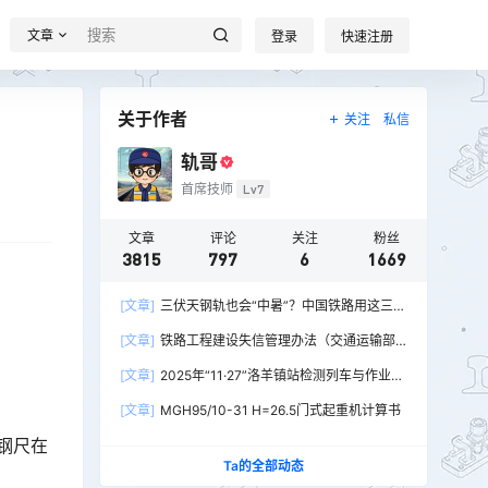
文章
登录
快速注册
关于作者
关注
私信
轨哥
首席技师
Lv7
文章
评论
关注
粉丝
3815
797
6
1669
[文章]
三伏天钢轨也会“中暑”？中国铁路用这三招
破解热胀冷缩难题
[文章]
铁路工程建设失信管理办法（交通运输部
令2026年第15号）
[文章]
2025年“11·27”洛羊镇站检测列车与作业人
员相撞重大交通事故
[文章]
MGH95/10-31 H=26.5门式起重机计算书
钢尺在
Ta的全部动态