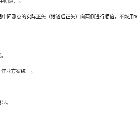
󠇖󠆍󠅳󠇖󠅹󠅰󠇖󠆌󠅹
据中间测点的实际正矢（拨道后正矢）向两侧进行顺倍，不能用1
控。
，作业方案统一。
。
明显。