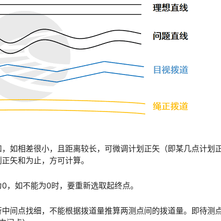
和，如相差很小，且距离较长，可微调计划正矢（即某几点计划
󠆝󠅵󠇗󠆭󠆁󠄐󠇗󠅹󠅸󠇖󠆍󠅳󠇖󠅹󠅰󠇖󠆌󠅹
0，如不能为0时，要重新选取起终点。
行中间点找细，不能根据拨道量推算两测点间的拨道量。即待测