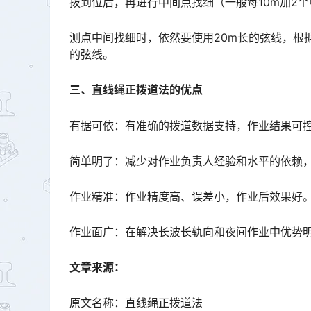
拨到位后，再进行中间点找细（一般每10m加2个中间点）。󠅅󠅃󠄵󠅂󠄪󠇖󠆨󠆨󠇕󠆞󠆒󠅬󠇘󠆭󠆘󠇙󠆝󠅵󠇗󠆭󠆁󠄐󠇗󠅹󠅸
测点中间找细时，依然要使用20m长的弦线，根
的弦线。
三、直线绳正拨道法的优点
有据可依：有准确的拨道数据支持，作业结果可
简单明了：减少对作业负责人经验和水平的依赖
作业精准：作业精度高、误差小，作业后效果好
作业面广：在解决长波长轨向和夜间作业中优势
文章来源：
原文名称：直线绳正拨道法