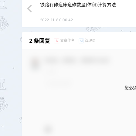
铁路有砟道床道砟数量(体积)计算方法
2022-11-8 0:00:42
2 条回复
文章作者
管理员
A
M
欢迎您，新朋友，感谢参与互动！
您必