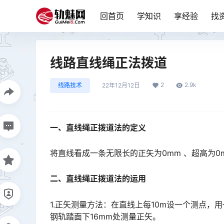
回首页
学知识
享经验
找
线路直线绳正法拨道
2
2.9k
线路技术
22年12月12日
一、直线绳正拨道法的定义
将直线看成一条无限长的正矢为0mm 、超高为
二、直线绳正拨道法的运用
1.正矢测量方法：在直线上每10m设一个测点，
钢轨踏面下16mm处测量正矢。