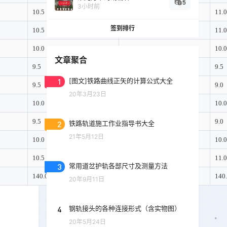
5
3小时前
10.5
-5.0
11.0
签到排行
10.5
0.0
11.0
10.0
-1.0
10.0
文章聚合
9.5
4.0
9.5
1
[图文]铁路曲线正矢的计算公式大全
9.5
4.0
9.0
20年3月23日
10.0
2.0
10.0
9.5
2.0
9.0
2
铁路轨道施工作业指导书大全
21年5月12日
10.0
0.0
10.0
10.5
0.0
11.0
3
常用道岔护轨各部尺寸及测量方法
140.0
140
20年9月11日
4
钢轨接头的各种连接形式（含实物图）
20年5月24日