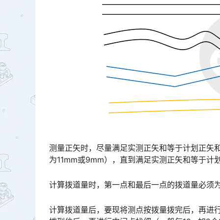
测量正矢时，尽量满足实测正矢和等于计划正矢
为11mm或9mm），直到满足实测正矢和等于计划正矢和为止，方可计算。󠅅󠅃󠄵󠅂󠄪󠇖󠆨󠆨󠇕󠆞󠆒󠅬󠇘󠆭󠆘󠇙
计算拨道量时，第一点和最后一点的拨道量必须为
计算拨道量后，要现将测点按拨量拨完后，再进