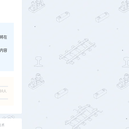
将在
内容
共0人
技术