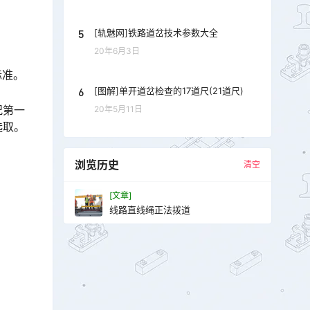
5
[轨魅网]铁路道岔技术参数大全
20年6月3日
标准。
6
[图解]单开道岔检查的17道尺(21道尺)
况第一
20年5月11日
󠇖󠆌󠅹
浏览历史
清空
[文章]
线路直线绳正法拨道