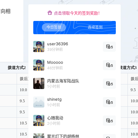
方向相
点击领取今天的签到奖励！
今日签到
连续签到
user36396
5
39分钟前
Mooooo
5
拨道方式2
拨道方式3
46分钟前
拨后正矢
拨道量
拨
内蒙古海军陆战队
5
1小时前
10.0
0.0
9.5
shinetg
9.5
-1.0
10.0
5
1小时前
9.5
0.0
10.0
心随我动
5
10.5
-3.0
10.0
2小时前
10.5
-2.0
10.0
聚光灯下的胡杨林