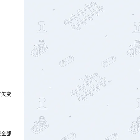
正矢变
点全部