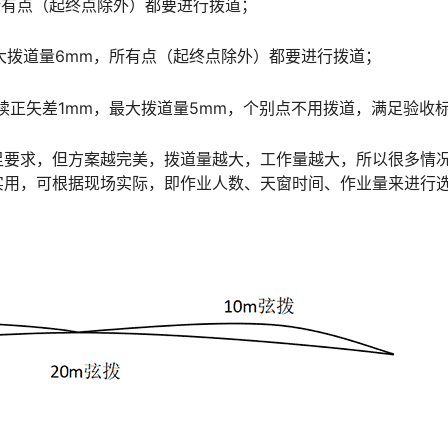
所有点（起终点除外）都要进行拨道；
大拨道量6mm，所有点（起终点除外）都要进行拨道；
续正矢差1mm，最大拨道量5mm，个别点不用拨道，满足验收
足要求，但方案越完美，拨道量越大，工作量越大，所以很多情
取。󠅅󠅃󠄵󠅂󠄪󠇖󠆨󠆨󠇕󠆞󠆒󠅬󠇘󠆭󠆘󠇙󠆝󠅵󠇗󠆭󠆁󠄐󠇗󠅹󠅸󠇖󠆍󠅳󠇖󠅹󠅰