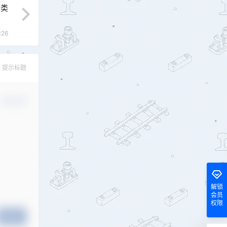
分类
:26
提示标题
确认修改
解锁
会员
权限
提交