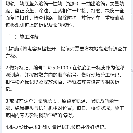
切轨—轨底垫入滚筒一撞轨（拉伸）一抽出滚筒，丈量轨
距、整正胶垫、涂油、上紧扣件一焊接、打磨、探伤一全
面复拧扣件，检查线路—撤除防护—放行列车一重新油漆
位移观测桩上的标记及长轨资料。󠅅󠅃󠄵󠅂󠄪󠇖󠆨󠆨󠇕󠆞󠆒󠅬󠇘󠆭󠆘󠇙󠆝󠅵󠇗󠆭󠆁󠄐󠇗󠅹󠅸󠇖󠆍󠅳󠇖󠅹󠅰󠇖󠆌󠅹
（一）施工准备
1.封锁前将电容螺栓松开，提前对需要方枕地段进行调查并
方枕。
2.做好标记、编号：每50-100m在轨底划一标志作为位移
观测点，并按放散方向的顺序编号。做好现场分工标记、
扣件松紧标记以及安放滚筒、撞轨器放置位置等相关标
记。󠅅󠅃󠄵󠅂󠄪󠇖󠆨󠆨󠇕󠆞󠆒󠅬󠇘󠆭󠆘󠇙󠆝󠅵󠇗󠆭󠆁󠄐󠇗󠅹󠅸󠇖󠆍󠅳󠇖󠅹󠅰󠇖󠆌󠅹
3.放散前调查：长轨长度，原锁定轨温、配轨及轨缝情
况，绝缘接头与信号机相对位置，道口、桥梁状况，施工
范围内有无影响钢轨伸缩的障碍。
4.根据设计要求准确丈量出锯轨长度并做好标记。