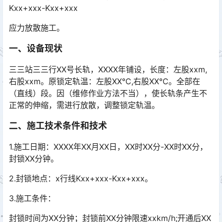
Kxx+xxx-Kxx+xxx
应力放散施工。
一、设备现状
三三站三三行XX号长轨，XXXX年铺设，长度：左股xxm,
右股xxm。原锁定轨温：左股XX℃,右股XX℃。全部在
（直线）段。因（维修作业方法不当），使长轨条产生不
正常的伸缩，需进行放散，调整锁定轨温。󠅅󠅃󠄵󠅂󠄪󠇖󠆨󠆨󠇕󠆞󠆒󠅬󠇘󠆭󠆘󠇙󠆝󠅵󠇗󠆭󠆁󠄐󠇗󠅹󠅸󠇖󠆍󠅳󠇖󠅹󠅰󠇖󠆌󠅹
二、施工技术条件和技术
1.施工日期：XXXX年XX月XX日，XX时XX分-XX时XX分，
封锁XX分钟。
2.封锁地点：x行线Kxx+xxx-Kxx+xxx。
3.施工条件：
封锁时间为XX分钟；封锁前XX分钟限速xxkm/h;开通后XX