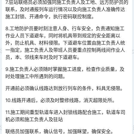
7.驻站联络员必须加强同施工负责人及工地、远方防护员的
联系，及时通报列车运行情况以及向施工负责人准确传达
施工封锁、开通命令，执行密码联控制度。
8.工地防护员要时刻注意人身、行车安全，负责通知施工
作业人员下道避车，同时将机具带到规定的安全距离以
外，防止机具、材料侵限。下道避车位置由施工负责人统
一指定，施工负责人及带班人员要重点控制两线间作业人
员，本、邻线来车时及时下道避车。󠅅󠅃󠄵󠅂󠄪󠇖󠆨󠆨󠇕󠆞󠆒󠅬󠇘󠆭󠆘󠇙󠆝󠅵󠇗󠆭󠆁󠄐󠇗󠅹󠅸󠇖󠆍󠅳󠇖󠅹󠅰󠇖󠆌󠅹
9.施工负责人必须随时掌握施工进度，检查作业质量，及
时处理施工中所遇到的问题。
开通前必须确认线路达到放行列车的条件，料具无侵限。
10.线路开通后，必须及时整修线路，消灭超限处所。
11.施工期间重型轨道车进入封锁线路配合施工，轨道车司
机必须和施工负责人及驻站
联络员加强联系，确认信号，加强眯望，确保安全。