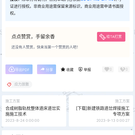
证进行授权。非商业用途需保留来源标识，商业用途需申请书面授
权。
点点赞赏，手留余香
给TA打赏
还没有人赞赏，快来当第一个赞赏的人吧！
0
0
导出PDF
分享
收藏
举报
应力放散
施工方案
施工方案
合成树脂轨枕整体道床道岔实
[下载]新建铁路道岔焊接施工
施施工技术
专项方案
2023-8-24 0:00:00
2023-9-13 0:00:27