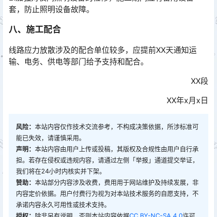
套，防止照明设备故障。
八、施工配合
线路应力放散涉及的配合单位较多，应提前XX天通知运
输、电务、供电等部门给予支持和配合。
XX段
XX年x月x日
风险：
本站内容仅作技术交流参考，不构成决策依据，所涉标准可
能已失效，请谨慎采用。
声明：
本站内容由用户上传或投稿，其版权及合规性由用户自行承
担。若存在侵权或违规内容，请通过左侧「举报」通道提交举证，
我们将在24小时内核实并下架。
赞助：
本站部分内容涉及收费，费用用于网站维护及持续发展，非
内容定价依据。用户付费行为视为对本站技术服务的自愿支持，不
承诺内容永久可用性或技术支持。
授权：
除非另有说明，否则本站内容依据
CC BY-NC-SA 4.0
许可