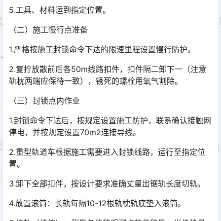
5.工具、材料运到指定位置。
（二）施工慢行点准备
1.严格按施工封锁命令下达的限速里程设置慢行防护。
2.复拧放散前后各50m线路扣件，扣件隔二卸下一（注意
轨枕两端应保待一致），锈死的螺栓用氧气割除。
（三）封锁点内作业
1.封锁命令下达后，按规定设置施工防护，联系确认接触网
停电，并按规定设置70m2连接导线。
2.重型轨道车根据施工需要进入封锁线路，运行至指定位
置。
3.卸下全部扣件，按设计要求准确丈量出锯轨长度切轨。
4.放置滚筒：长轨每隔10-12根轨枕轨底垫入滚筒。