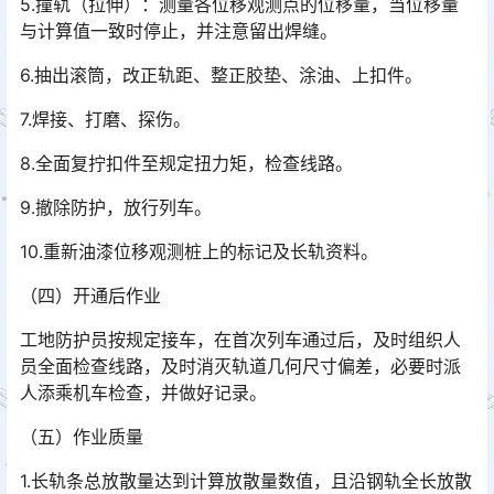
5.撞轨（拉伸）：测量各位移观测点的位移量，当位移量
与计算值一致时停止，并注意留出焊缝。
6.抽出滚筒，改正轨距、整正胶垫、涂油、上扣件。
7.焊接、打磨、探伤。
8.全面复拧扣件至规定扭力矩，检查线路。
9.撤除防护，放行列车。
10.重新油漆位移观测桩上的标记及长轨资料。
（四）开通后作业
工地防护员按规定接车，在首次列车通过后，及时组织人
员全面检查线路，及时消灭轨道几何尺寸偏差，必要时派
人添乘机车检查，并做好记录。
（五）作业质量
1.长轨条总放散量达到计算放散量数值，且沿钢轨全长放散