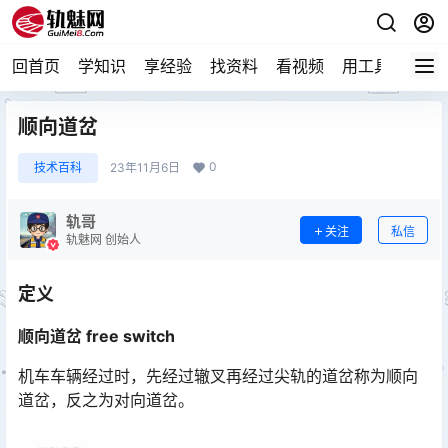
回首页
学知识
享经验
找资料
看视频
用工具
论技
顺向道岔
0
技术百科
23年11月6日
轨哥
关注
私信
轨魅网 创始人
定义
顺向道岔 free switch
机车车辆经过时，先经过辙叉再经过尖轨的
道岔
称为顺向
道岔
，反之为对向道岔。