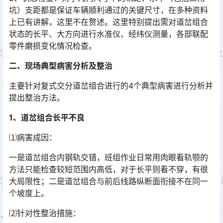
坑）支距都是保证车辆顺利通过的关键尺寸，在多种资料
上已有讲解，这里不在赘述。这里特别提出需对道岔组合
状态的长平、大方向进行水准仪、经纬仪测量，各部联配
零件磨损变化情况检查。󠅅󠅃󠄵󠅂󠄪󠇖󠆨󠆨󠇕󠆞󠆒󠅬󠇘󠆭󠆘󠇙󠆝󠅵󠇗󠆭󠆁󠄐󠇗󠅹󠅸󠇖󠆍󠅳󠇖󠅹󠅰󠇖󠆌󠅹
二、现场典型病害分析及整治
主要针对复式交分道岔组合进行的4个典型病害进行分析并
提出整治方法。
1、道岔组合长平不良
⑴病害成因：
一是道岔组合内钢轨交错，班组作业日常用肉眼看轨颚的
方法只能检查较短范围内高低，对于长平则看不穿，有很
大局限性；二是道岔组合与前后线路纵断面衔接不在同一
个坡度上。󠅅󠅃󠄵󠅂󠄪󠇖󠆨󠆨󠇕󠆞󠆒󠅬󠇘󠆭󠆘󠇙󠆝󠅵󠇗󠆭󠆁󠄐󠇗󠅹󠅸󠇖󠆍󠅳󠇖󠅹󠅰󠇖󠆌󠅹
⑵针对性整治措施：