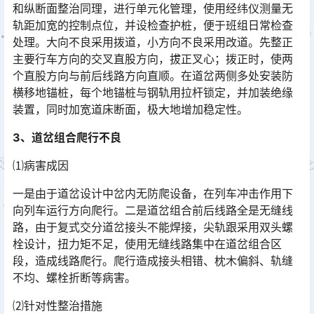
和纵断面整治同理，进行单元化管理，使用经纬仪测量无
轨距加宽的控制点位，并设检查护桩，便于班组日常检查
处理。大向不良采用拨道，小方向不良采用改道。先整正
主要行车方向的交叉直股方向，拔正叉心；拨正时，使两
个直股方向与前后线路方向直顺。在道岔两侧多处安装防
横移地锚桩，每个地锚桩与钢轨用拉杆锁定，并加装绝缘
装置，同时加宽道床断面，极大地增加稳定性。󠅅󠅃󠄵󠅂󠄪󠇖󠆨󠆨󠇕󠆞󠆒󠅬󠇘󠆭󠆘󠇙󠆝󠅵󠇗󠆭󠆁󠄐󠇗󠅹󠅸󠇖󠆍󠅳󠇖󠅹󠅰󠇖󠆌󠅹
3、道岔组合爬行不良
⑴病害成因
一是由于道岔设计中岔内无防爬设备，在列车冲击作用下
向列车运行方向爬行。二是道岔组合前后线路全是无缝线
路，由于复式交分道岔接头不能焊接，尖轨跟采用双头螺
栓设计，扭力矩不足，使用无缝线路集中在道岔组合区
段，造成线路爬行。爬行造成接头相错、枕木偏斜、轨缝
不均、螺栓折断等病害。󠅅󠅃󠄵󠅂󠄪󠇖󠆨󠆨󠇕󠆞󠆒󠅬󠇘󠆭󠆘󠇙󠆝󠅵󠇗󠆭󠆁󠄐󠇗󠅹󠅸󠇖󠆍󠅳󠇖󠅹󠅰󠇖󠆌󠅹
⑵针对性整治措施