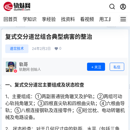
回首页
学知识
享经验
找资料
看视频
用工具
论技
复式交分道岔组合典型病害的整治
0
道岔技术
24年2月2日
轨哥
关注
私信
轨魅网 创始人
一、复式交分道岔主要组成及状态检查
1、主要组成：①两副普通锐角辙叉及护轨；②两组可动
心轨钝角辙叉；③四根直尖轨和四根曲尖轨；④六根曲导
轨；⑤八根连接钢轨及连接零件；⑥砼岔枕、电动转辙机
械及电路设备。󠅅󠅃󠄵󠅂󠄪󠇖󠆨󠆨󠇕󠆞󠆒󠅬󠇘󠆭󠆘󠇙󠆝󠅵󠇗󠆭󠆁󠄐󠇗󠅹󠅸󠇖󠆍󠅳󠇖󠅹󠅰󠇖󠆌󠅹
2、状态检查：对于几何尺寸中的轨距、水平（包括三角