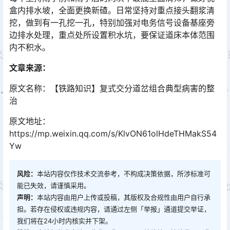
盒内排水坡，全面更换新碴。日常坚持对重点接头翻浆清
挖，做到有一孔挖一孔，特别加强对电务信号设备基座旁
边排水处理，重点处所设置积水坑，要保证道床本体范围
内不积水。󠅅󠅃󠄵󠅂󠄪󠇖󠆨󠆨󠇕󠆞󠆒󠅬󠇘󠆭󠆘󠇙󠆝󠅵󠇗󠆭󠆁󠄐󠇗󠅹󠅸󠇖󠆍󠅳󠇖󠅹󠅰󠇖󠆌󠅹
文章来源：
原文名称：【铁路知识】复式交分道岔组合典型病害的整
治
原文地址：
https://mp.weixin.qq.com/s/KlvON61olHdeTHMakS54
Yw
风险：
本站内容仅作技术交流参考，不构成决策依据，所涉标准可
能已失效，请谨慎采用。
声明：
本站内容由用户上传或投稿，其版权及合规性由用户自行承
担。若存在侵权或违规内容，请通过左侧「举报」通道提交举证，
我们将在24小时内核实并下架。