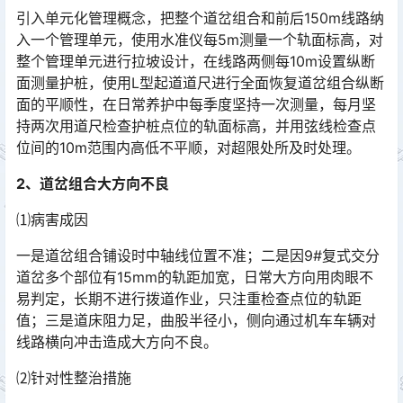
引入单元化管理概念，把整个道岔组合和前后150m线路纳
入一个管理单元，使用水准仪每5m测量一个轨面标高，对
整个管理单元进行拉坡设计，在线路两侧每10m设置纵断
面测量护桩，使用L型起道道尺进行全面恢复道岔组合纵断
面的平顺性，在日常养护中每季度坚持一次测量，每月坚
持两次用道尺检查护桩点位的轨面标高，并用弦线检查点
位间的10m范围内高低不平顺，对超限处所及时处理。󠅅󠅃󠄵󠅂󠄪󠇖󠆨󠆨󠇕󠆞󠆒󠅬󠇘󠆭󠆘󠇙󠆝󠅵󠇗󠆭󠆁󠄐󠇗󠅹󠅸󠇖󠆍󠅳󠇖󠅹󠅰󠇖󠆌󠅹
2、道岔组合大方向不良
⑴病害成因
一是道岔组合铺设时中轴线位置不准；二是因9#复式交分
道岔多个部位有15mm的轨距加宽，日常大方向用肉眼不
易判定，长期不进行拨道作业，只注重检查点位的轨距
值；三是道床阻力足，曲股半径小，侧向通过机车车辆对
线路横向冲击造成大方向不良。󠅅󠅃󠄵󠅂󠄪󠇖󠆨󠆨󠇕󠆞󠆒󠅬󠇘󠆭󠆘󠇙󠆝󠅵󠇗󠆭󠆁󠄐󠇗󠅹󠅸󠇖󠆍󠅳󠇖󠅹󠅰󠇖󠆌󠅹
⑵针对性整治措施