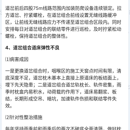
道岔前后四股75m线路范围内加装防爬设备连续锁定。拉
方道岔、拧紧螺栓，在道岔组合前线设置无缝线路缓冲
区，让前线无缝线路应力不传递至道岔组合区段内。同时
安排每日对道岔组合的联结零件进行巡检，及时拧紧松动
螺栓，保持道岔组合的整体性。󠅅󠅃󠄵󠅂󠄪󠇖󠆨󠆨󠇕󠆞󠆒󠅬󠇘󠆭󠆘󠇙󠆝󠅵󠇗󠆭󠆁󠄐󠇗󠅹󠅸󠇖󠆍󠅳󠇖󠅹󠅰󠇖󠆌󠅹
4、道岔组合道床弹性不良
⑴病害成因
一是更换道岔组合时，咽喉区的施工天窗点时间有限，清
底深度不足，道岔枕木基本上直接上原道床的板结面上，
埋下先天隐患；二是道岔组合道岔轨枕长、轨件密集，雨
季时枕盒内易积水，动荷载的作用下，道床易翻浆、板
结，长期形成空吊、暗坑，加速轨件伤损和联结零件失
效。󠅅󠅃󠄵󠅂󠄪󠇖󠆨󠆨󠇕󠆞󠆒󠅬󠇘󠆭󠆘󠇙󠆝󠅵󠇗󠆭󠆁󠄐󠇗󠅹󠅸󠇖󠆍󠅳󠇖󠅹󠅰󠇖󠆌󠅹
⑵针对性整治措施
每年坚持雨季前和雨季后的两次不破底全面清筛，做好枕