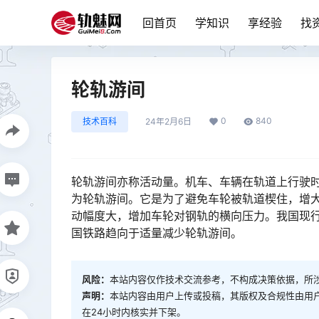
回首页
学知识
享经验
找
轮轨游间
0
840
技术百科
24年2月6日
轮轨游间亦称活动量。机车、车辆在轨道上行驶时
为轮轨游间。它是为了避免车轮被轨道楔住，增
动幅度大，增加车轮对钢轨的横向压力。我国现行
国铁路趋向于适量减少轮轨游间。󠅅󠅃󠄵󠅂󠄪󠇖󠆨󠆨󠇕󠆞󠆒󠅬󠇘󠆭󠆘󠇙󠆝󠅵󠇗󠆭󠆁󠄐󠇗󠅹󠅸󠇖󠆍󠅳󠇖󠅹󠅰󠇖󠆌󠅹
风险：
本站内容仅作技术交流参考，不构成决策依据，所
声明：
本站内容由用户上传或投稿，其版权及合规性由用
在24小时内核实并下架。