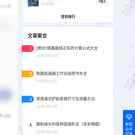
5
5小时前
示标题
签到排行
认修改
文章聚合
1
[图文]铁路曲线正矢的计算公式大全
20年3月23日
2
铁路轨道施工作业指导书大全
21年5月12日
提交
3
常用道岔护轨各部尺寸及测量方法
20年9月11日
2月28日
4
钢轨接头的各种连接形式（含实物图）
解锁
会员
20年5月24日
权限