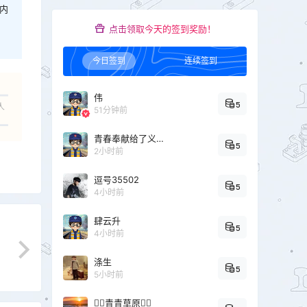
内
点击领取今天的签到奖励！
今日签到
连续签到
伟
5
人
51分钟前
青春奉献给了义务教育
5
2小时前
逗号35502
5
4小时前
肆云升
5
4小时前
涤生
5
5小时前
青青草原