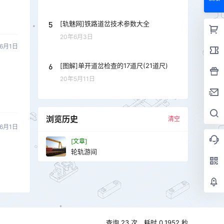
5
[轨魅网]铁路道岔技术参数大全
20年6月3日
6月1日
6
[图解]单开道岔检查的17道尺(21道尺)
20年5月11日
浏览历史
清空
6月1日
[文章]
轮轨游间
查询 23 次，耗时 0.1952 秒