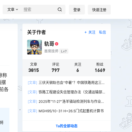
文章
登录
快速注册
关于作者
关注
私信
轨哥
首席技师
Lv7
文章
评论
关注
粉丝
3815
797
6
1669
隙称
辆摆
[文章]
三伏天钢轨也会“中暑”？中国铁路用这三招
前各
破解热胀冷缩难题
[文章]
铁路工程建设失信管理办法（交通运输部
令2026年第15号）
[文章]
2025年“11·27”洛羊镇站检测列车与作业人
员相撞重大交通事故
[文章]
MGH95/10-31 H=26.5门式起重机计算书
将
Ta的全部动态