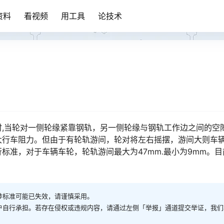
资料
看视频
用工具
论技术
,当轮对一侧轮缘紧靠钢轨，另一侧轮缘与钢轨工作边之间的空
大行车阻力。但由于有轮轨游间，轮对将左右摇摆，游间大则车
标准，对于车辆车轮，轮轨游间最大为47mm.最小为9mm。目
涉标准可能已失效，请谨慎采用。
户自行承担。若存在侵权或违规内容，请通过左侧「举报」通道提交举证，我们