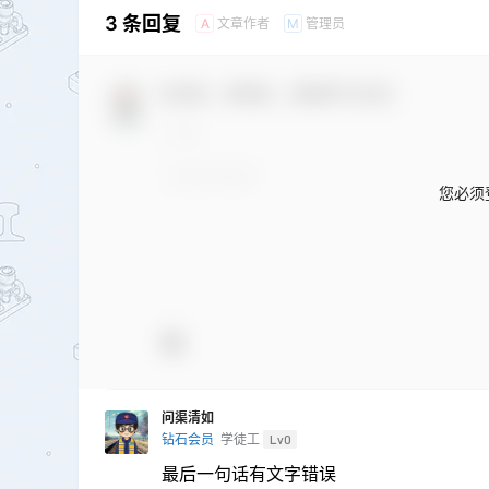
3 条回复
文章作者
管理员
A
M
欢迎您，新朋友，感谢参与互动！
您必须
问渠清如
钻石会员
学徒工
Lv0
最后一句话有文字错误