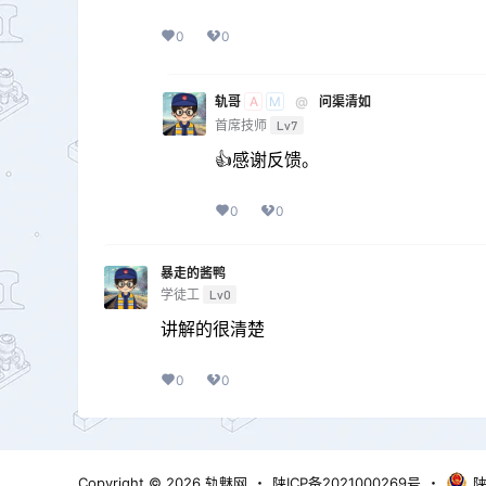
0
0
轨哥
@
问渠清如
A
M
首席技师
Lv7
👍感谢反馈。
0
0
暴走的酱鸭
学徒工
Lv0
讲解的很清楚
0
0
Copyright © 2026
轨魅网
・
陕ICP备2021000269号
・
陕