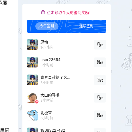
承层
点击领取今天的签到奖励！
今日签到
连续签到
思翰
5
1小时前
user23664
5
3小时前
青春奉献给了义务教育
5
3小时前
大山的呼唤
5
3小时前
北极雪
5
6小时前
实层间
18683227432