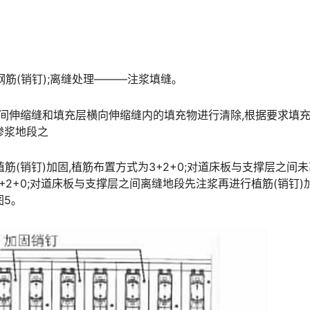
筋(销钉);离缝处理———注浆填缝｡
床板间伸缩缝和填充层横向伸缩缝内的填充物进行清除,根据要求填
󠆍󠅳󠇖󠅹󠅰󠇖󠆌󠅹
植筋(销钉)加固,植筋布置方式为3+2+0;对道床板与支撑层之间
+2+0;对道床板与支撑层之间离缝地段先注浆再进行植筋(销钉)加
󠇖󠆌󠅹