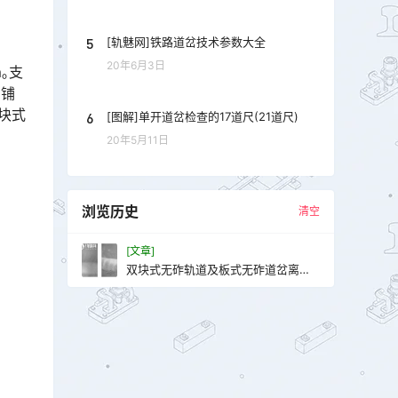
5
[轨魅网]铁路道岔技术参数大全
20年6月3日
｡支
在铺
双块式
6
[图解]单开道岔检查的17道尺(21道尺)
20年5月11日
浏览历史
清空
[文章]
双块式无砟轨道及板式无砟道岔离缝
冒浆整治