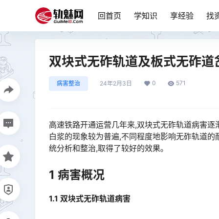
回首页
学知识
享经验
找
双块式无砟轨道及板式无砟道
0
571
病害整治
24年2月3日
高速铁路开通运营几年来,双块式无砟轨道病害逐
白浆的现象较为普遍,不同程度地影响无砟轨道的耐
统分析和整治,取得了较好的效果｡󠅅󠅃󠄵󠅂󠄪󠇖󠆨󠆨󠇕󠆞󠆒󠅬󠇘󠆭󠆘󠇙󠆝󠅵󠇗󠆭󠆁󠄐󠇗󠅹󠅸󠇖󠆍󠅳󠇖󠅹󠅰󠇖󠆌󠅹
1
病害概况
1.1
双块式无砟轨道病害