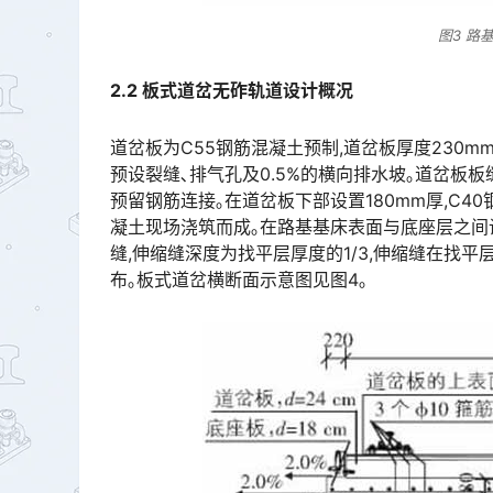
图3 路
2.2
板式道岔无砟轨道设计概况
道岔板为C55钢筋混凝土预制,道岔板厚度230m
预设裂缝､排气孔及0.5%的横向排水坡｡道岔板板
预留钢筋连接｡在道岔板下部设置180mm厚,C4
凝土现场浇筑而成｡在路基基床表面与底座层之间设
缝,伸缩缝深度为找平层厚度的1/3,伸缩缝在找平层
布｡板式道岔横断面示意图见图4｡󠅅󠅃󠄵󠅂󠄪󠇖󠆨󠆨󠇕󠆞󠆒󠅬󠇘󠆭󠆘󠇙󠆝󠅵󠇗󠆭󠆁󠄐󠇗󠅹󠅸󠇖󠆍󠅳󠇖󠅹󠅰󠇖󠆌󠅹