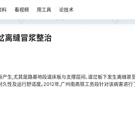
资料
看视频
用工具
论技术
岔离缝冒浆整治
渐产生,尤其是路基地段道床板与支撑层间､道岔板下发生离缝甚
久性及运行舒适度｡2012年,广州南高铁工务段针对该病害进行