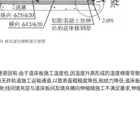
图4 板式道岔横断面示意图
要原因有:由于道床板施工温度低,因温度升高形成的温度梯度导
为无砟轨道施工运输通道,以致表面粗糙度降低,粘结力降低;道床
隙;线间填充层与道床板间及填充横向伸缩缝施工不满足要求,伸