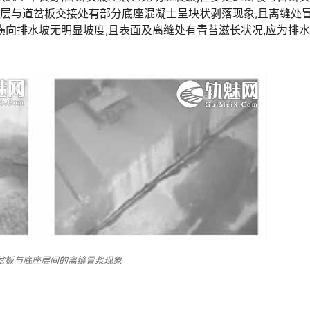
表层与道岔板交接处有部分底座混凝土呈块状剥落现象,且离缝处
横向排水坡无明显坡度,且表面及离缝处有青苔滋长状况,应为排
道岔板与底座层间的离缝冒浆现象