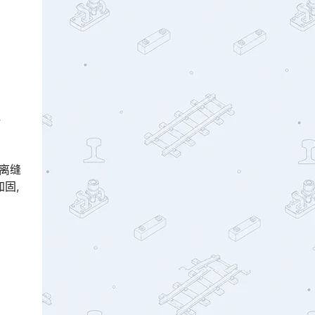
充
未离缝
固,