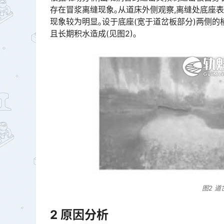
存在冒浆离缝现象｡从道床外侧观察,离缝处底座
现象较为明显｡设于底座(宽于道岔板部分)两侧的
且长期积水造成(见图2)｡󠅅󠅃󠄵󠅂󠄪󠇖󠆨󠆨󠇕󠆞󠆒󠅬󠇘󠆭󠆘󠇙󠆝󠅵󠇗󠆭󠆁󠄐󠇗󠅹󠅸󠇖󠆍󠅳󠇖󠅹󠅰󠇖󠆌󠅹
图2 
2
原因分析