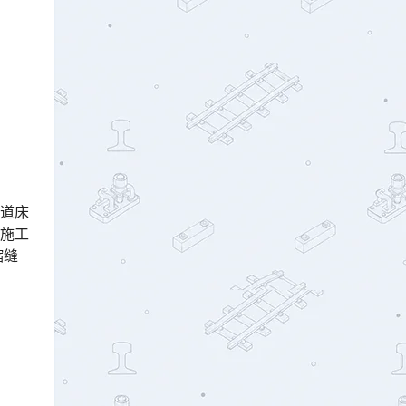
致道床
板施工
缩缝