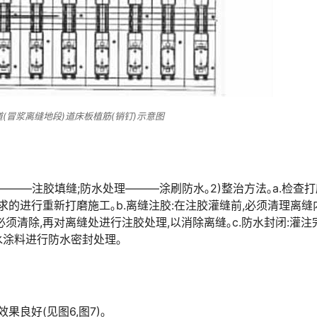
道(冒浆离缝地段)道床板植筋(销钉)示意图
———注胶填缝;防水处理———涂刷防水｡2)整治方法｡a.检查
求的进行重新打磨施工｡b.离缝注胶:在注胶灌缝前,必须清理离缝
须清除,再对离缝处进行注胶处理,以消除离缝｡c.防水封闭:灌注
󠅵󠇗󠆭󠆁󠄐󠇗󠅹󠅸󠇖󠆍󠅳󠇖󠅹󠅰󠇖󠆌󠅹
良好(见图6,图7)｡