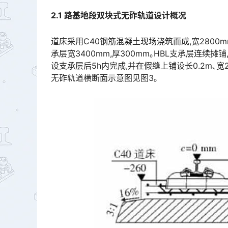
2.1
路基地段双块式无砟轨道设计概况
道床采用C40钢筋混凝土现场浇筑而成,宽2800m
承层宽3400mm,厚300mm｡HBL支承层连续摊
设支承层后5h内完成,并在假缝上铺设长0.2m､
无砟轨道横断面示意图见图3｡󠅅󠅃󠄵󠅂󠄪󠇖󠆨󠆨󠇕󠆞󠆒󠅬󠇘󠆭󠆘󠇙󠆝󠅵󠇗󠆭󠆁󠄐󠇗󠅹󠅸󠇖󠆍󠅳󠇖󠅹󠅰󠇖󠆌󠅹