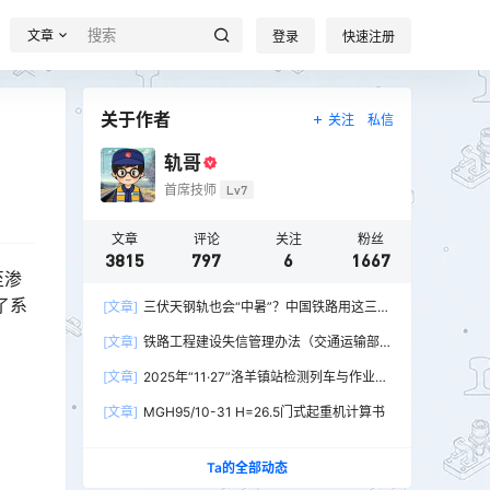
文章
登录
快速注册
关于作者
关注
私信
轨哥
首席技师
Lv7
文章
评论
关注
粉丝
3815
797
6
1667
至渗
了系
[文章]
三伏天钢轨也会“中暑”？中国铁路用这三招
破解热胀冷缩难题
[文章]
铁路工程建设失信管理办法（交通运输部
令2026年第15号）
[文章]
2025年“11·27”洛羊镇站检测列车与作业人
员相撞重大交通事故
[文章]
MGH95/10-31 H=26.5门式起重机计算书
Ta的全部动态