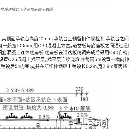
基地段双块式无轨道横断面示意图
m,其顶面承轨台高度10mm｡承轨台上预留扣件螺栓孔,承轨台之
缝一般宽100mm,用C30混凝土填塞｡道岔板与底座板之间通过道
0钢筋混凝土连续底座板,底座板在道岔板精调完成后采用C40自密
置C25混凝土找平层｡找平层连续浇筑,并每隔5m设置一横向
铺设后5h内完成,并在所切伸缩缝上铺设长0.2m,宽2.8m聚丙烯