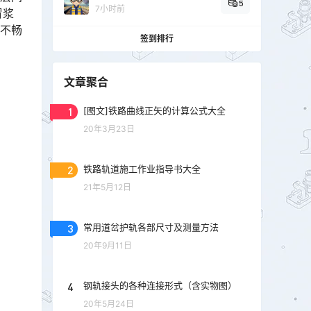
5
7小时前
冒浆
水不畅
签到排行
文章聚合
1
[图文]铁路曲线正矢的计算公式大全
20年3月23日
2
铁路轨道施工作业指导书大全
21年5月12日
3
常用道岔护轨各部尺寸及测量方法
20年9月11日
4
钢轨接头的各种连接形式（含实物图）
20年5月24日