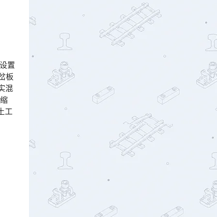
间设置
岔板
实混
伸缩
土工