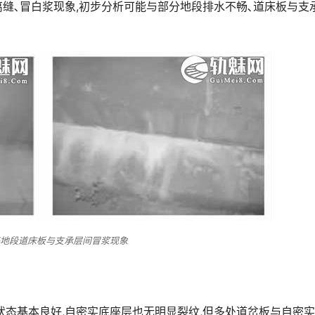
缝､冒白浆现象,初步分析可能与部分地段排水不畅､道床板与支
基地段道床板与支承层间冒浆现象
状态基本良好,自密实底座层也无明显裂纹,但多处道岔板与自密