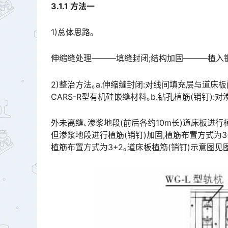
3.1.1
方法一
1)总体思路｡
伸缩缝处理———填缝封闭;结构加固———植入钢
2)整治方法｡a.伸缩缝封闭:对线间填充层与道
CARS-R型有机硅嵌缝材料｡b.钻孔植筋(销钉):对渗浆地段之󠅅󠅃󠄵󠅂󠄪󠇖󠆨󠆨󠇕󠆞󠆒󠅬󠇘󠆭󠆘󠇙󠆝󠅵󠇗󠆭󠆁󠄐󠇗󠅹󠅸
外未离缝､渗浆地段(前后各约10m长)道床板进行
但渗浆地段进行植筋(销钉)加固,植筋布置方式为3
植筋布置方式为3+2｡道床板植筋(销钉)示意图见图5｡󠅅󠅃󠄵󠅂󠄪󠇖󠆨󠆨󠇕󠆞󠆒󠅬󠇘󠆭󠆘󠇙󠆝󠅵󠇗󠆭󠆁󠄐󠇗󠅹󠅸󠇖󠆍󠅳󠇖󠅹