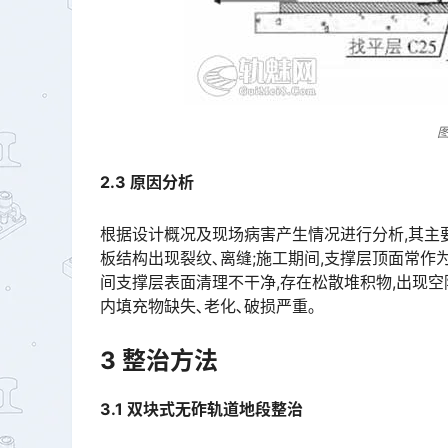
2.3 原因分析
根据设计概况及现场病害产生情况进行分析,其主
板结构出现裂纹､离缝;施工期间,支撑层顶面常作
间支撑层表面清理不干净,存在松散堆积物,出现空
内填充物缺失､老化､破损严重｡󠅅󠅃󠄵󠅂󠄪󠇖󠆨󠆨󠇕󠆞󠆒󠅬󠇘󠆭󠆘󠇙󠆝󠅵󠇗󠆭󠆁󠄐󠇗󠅹󠅸󠇖󠆍󠅳󠇖󠅹󠅰󠇖󠆌󠅹
3
整治方法
3.1
双块式无砟轨道地段整治