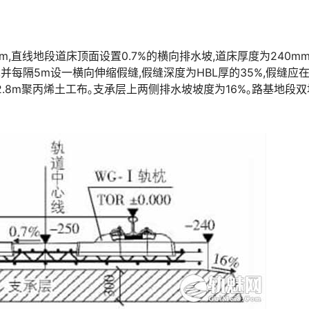
m,直线地段道床顶面设置0.7%的横向排水坡,道床厚度为240mm
铺,并每隔5m设一横向伸缩假缝,假缝深度为HBL厚的35%,假缝应
宽2.8m聚丙烯土工布｡支承层上两侧排水坡坡度为16%｡路基地段