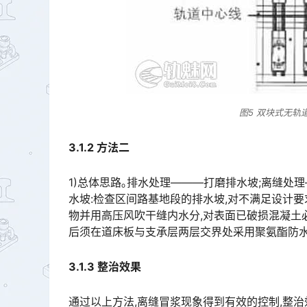
图5 双块式无轨
3.1.2
方法二
1)总体思路｡排水处理———打磨排水坡;离缝处理
水坡:检查区间路基地段的排水坡,对不满足设计要
物并用高压风吹干缝内水分,对表面已破损混凝土必
后须在道床板与支承层两层交界处采用聚氨酯防水涂料进行防水密封处理｡󠅅󠅃󠄵󠅂󠄪󠇖󠆨󠆨󠇕󠆞󠆒󠅬󠇘󠆭󠆘󠇙󠆝
3.1.3
整治效果
通过以上方法,离缝冒浆现象得到有效的控制,整治效果