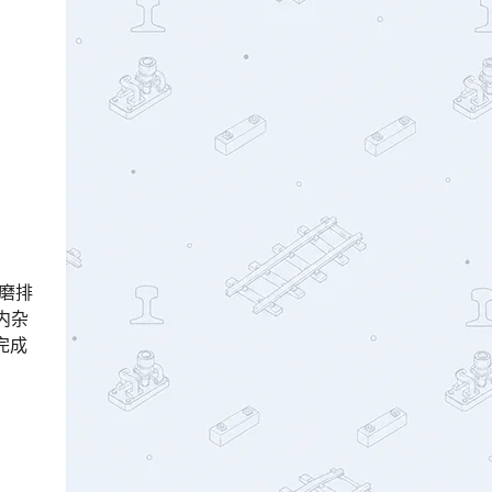
打磨排
内杂
完成