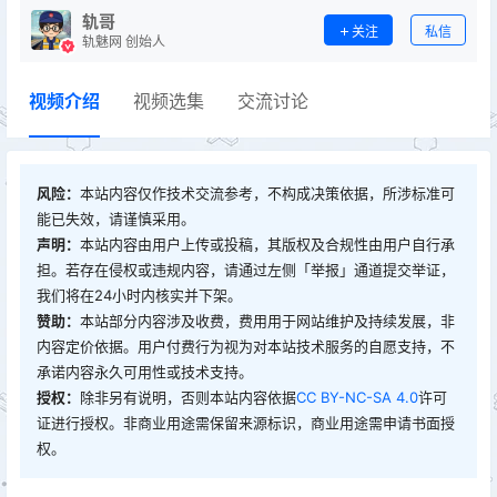
轨哥
关注
私信
轨魅网 创始人
视频介绍
视频选集
交流讨论
风险：
本站内容仅作技术交流参考，不构成决策依据，所涉标准可
能已失效，请谨慎采用。
声明：
本站内容由用户上传或投稿，其版权及合规性由用户自行承
担。若存在侵权或违规内容，请通过左侧「举报」通道提交举证，
我们将在24小时内核实并下架。
赞助：
本站部分内容涉及收费，费用用于网站维护及持续发展，非
内容定价依据。用户付费行为视为对本站技术服务的自愿支持，不
承诺内容永久可用性或技术支持。
授权：
除非另有说明，否则本站内容依据
CC BY-NC-SA 4.0
许可
证进行授权。非商业用途需保留来源标识，商业用途需申请书面授
权。