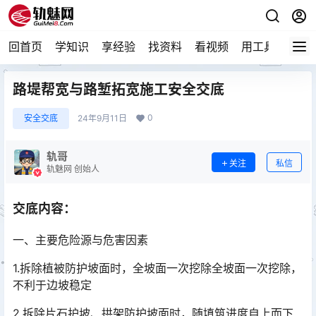
回首页
学知识
享经验
找资料
看视频
用工具
论技
路堤帮宽与路堑拓宽施工安全交底
0
安全交底
24年9月11日
轨哥
关注
私信
轨魅网 创始人
交底内容：
一、主要危险源与危害因素
1.拆除植被防护坡面时，全坡面一次挖除全坡面一次挖除，
不利于边坡稳定
2.拆除片石护坡、拱架防护坡面时，随填筑进度自上而下