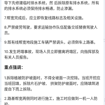
导下先修建临时排水系统，然 后拆除原有排水系统，所有
的排水系统必须保持排水畅通，防止渗漏。
7.帮宽完成后，应立即恢复线路标志及相关设施。
8.严禁疲劳驾驶，要求运输协作队伍配备交班替换驾驶人
员。
9.既有线帮宽地段施工车辆严禁调头，必须倒车上路基。
10.发生坍塌事故，现场人员立即撤离坍塌区，向指挥部及
有关人员报告。
重点强调：
1.拆除植被防护坡面时，不得全坡面一次挖除。当班开挖应
当班回填，拆除片石护坡、 拱架防护坡面时，应随填筑进
度自下而上拆除。
2.路基帮宽两侧同时进行施工，施工时应做到一机一人防
护。