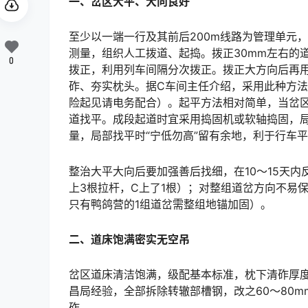
一
、岔区大平、大向良好
至少以一端一行及其前后200m线路为管理单元
测量，组织人工拨道、起捣。拨正30mm左右的
0
拨正，利用列车间隔分次拨正。拨正大方向后再
砟、夯实枕头。据C车间主任介绍，采用此种方
险起见请电务配合）。起平方法相对简单，当岔
道找平。成段起道时宜采用捣固机或软轴捣固，局
量，局部找平时“宁低勿高”留有余地，利于行车平稳。󠅅󠅃󠄵󠅂󠄪󠇖󠆨󠆨󠇕󠆞󠆒󠅬󠇘󠆭󠆘󠇙󠆝󠅵󠇗󠆭󠆁󠄐󠇗󠅹󠅸󠇖󠆍󠅳󠇖󠅹
整治大平大向后要加强善后找细，在10～15天
上3根拉杆，C上了1根）；对整组道岔方向不易
只有鸭鸽营的1组道岔需整组地锚加固）。󠅅󠅃󠄵󠅂󠄪󠇖󠆨󠆨󠇕󠆞󠆒󠅬󠇘󠆭󠆘󠇙󠆝󠅵󠇗󠆭󠆁󠄐󠇗󠅹󠅸󠇖󠆍󠅳󠇖󠅹󠅰󠇖󠆌󠅹
二
、道床饱满密实无空吊
岔区道床清洁饱满，级配基本标准，枕下清砟厚度
昌局经验，全部拆除转辙部槽钢，改之60～80m
砟。󠅅󠅃󠄵󠅂󠄪󠇖󠆨󠆨󠇕󠆞󠆒󠅬󠇘󠆭󠆘󠇙󠆝󠅵󠇗󠆭󠆁󠄐󠇗󠅹󠅸󠇖󠆍󠅳󠇖󠅹󠅰󠇖󠆌󠅹