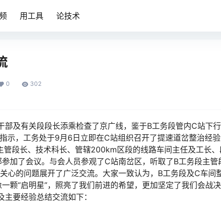
频
用工具
论技术
流
0
302
段干部及有关段段长添乘检查了京广线，鉴于B工务段管内C站下
指示，工务处于9月6日立即在C站组织召开了提速道岔整治经验
主管段长、技术科长、管辖200km区段的线路车间主任及工长、
参加了会议。与会人员参观了C站南岔区，听取了B工务段主管
关心的问题展开了广泛交流。大家一致认为，B工务段及C车间
一颗“启明星”，照亮了我们前进的希望，更加坚定了我们会战
󠆝󠅵󠇗󠆭󠆁󠄐󠇗󠅹󠅸󠇖󠆍󠅳󠇖󠅹󠅰󠇖󠆌󠅹