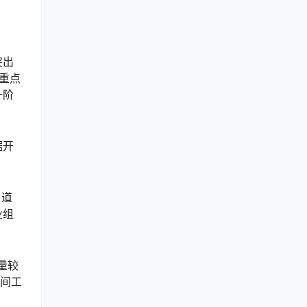
突出
重点
一阶
锯开
，道
业组
量较
车间工