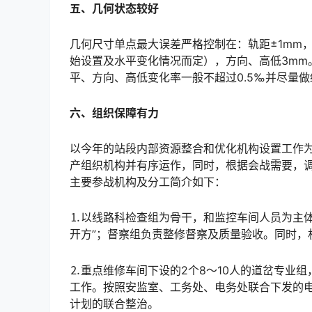
五
、几何状态较好
几何尺寸单点最大误差严格控制在：轨距±1mm
始设置及水平变化情况而定），方向、高低3mm
平、方向、高低变化率一般不超过0.5‰并尽量做细。󠅅󠅃󠄵󠅂󠄪󠇖󠆨󠆨󠇕󠆞󠆒󠅬󠇘󠆭󠆘󠇙󠆝󠅵󠇗󠆭󠆁󠄐󠇗󠅹󠅸󠇖󠆍󠅳󠇖󠅹
六
、组织保障有力
以今年的站段内部资源整合和优化机构设置工作
产组织机构并有序运作，同时，根据会战需要，
主要参战机构及分工简介如下：󠅅󠅃󠄵󠅂󠄪󠇖󠆨󠆨󠇕󠆞󠆒󠅬󠇘󠆭󠆘󠇙󠆝󠅵󠇗󠆭󠆁󠄐󠇗󠅹󠅸󠇖󠆍󠅳󠇖󠅹󠅰󠇖󠆌󠅹
⒈以线路科检查组为骨干，和监控车间人员为主体
开方”；督察组负责整修督察及质量验收。同时，机关干部实行一线包保，合理分工，确保会战计划地贯彻落实。
⒉重点维修车间下设的2个8～10人的道岔专业
工作。按照安监室、工务处、电务处联合下发的
计划的联合整治。󠅅󠅃󠄵󠅂󠄪󠇖󠆨󠆨󠇕󠆞󠆒󠅬󠇘󠆭󠆘󠇙󠆝󠅵󠇗󠆭󠆁󠄐󠇗󠅹󠅸󠇖󠆍󠅳󠇖󠅹󠅰󠇖󠆌󠅹