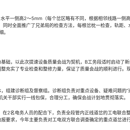
，水平一侧高2～5mm（每个岔区略有不同，根据相邻线路一侧
。同时全面推广了兄弟局的检查方法，每根岔枕一检查，轨距、
󠅰󠇖󠆌󠅹
为基础，以此次提速设备质量会战为契机，B工务段适时启动了新
调整充实了专业检查和整修力量，保证了质量会战的顺利进行。
，组建诊断组及督察组。诊断组负责对重点设备、疑难问题的“
󠅃󠄵󠅂󠄪󠇖󠆨󠆨󠇕󠆞󠆒󠅬󠇘󠆭󠆘󠇙󠆝󠅵󠇗󠆭󠆁󠄐󠇗󠅹󠅸󠇖󠆍󠅳󠇖󠅹󠅰󠇖󠆌󠅹
组，在2名电务人员的配合下，负责全段管内正线道岔的工电联合
电报要求，今年主要负责对工电双方联合调查确定的重点道岔进