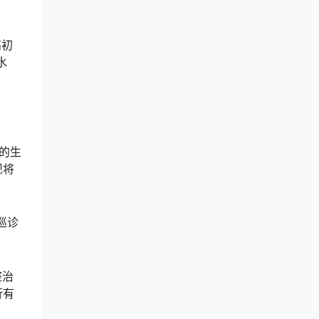
高初
水
的生
现将
巡诊
整治
行有