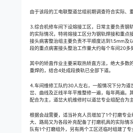
由于该段的工电联整道岔组前期调查符合实际、
⒊综合机修车间下设熔接工区，日常主要负责钢
的实际情况，特将熔接工区分为钢轨焊接和重点
接头病害整治组主要负责不平顺度达到1.5mm
段的重点病害接头整治工作量大约每个车间20多处，基本属于车间无力整修的。󠅅󠅃󠄵󠅂󠄪󠇖󠆨󠆨󠇕󠆞󠆒󠅬󠇘󠆭
其中的矫直作业主要采取热矫直方法，绝大多数
重焊的，结合4处成段换轨已全部下道。
⒋车间维修工队约30人左右，一般情况下分为道
岔、曲线及正线半年平推整修一遍，每年两遍。
配合为主，道岔大机维修时以道岔专业组配合为主。大机维修规模较大时，视需要抽调其他车间工队配合。󠅅󠅃󠄵
根据会战需要，适当补充人员增加了1个打磨专
大、路局又为各段补充配备了打磨机具的实际情
队有1个打磨组外，另有两个工区还临时组建了专业打磨组。󠅅󠅃󠄵󠅂󠄪󠇖󠆨󠆨󠇕󠆞󠆒󠅬󠇘󠆭󠆘󠇙󠆝󠅵󠇗󠆭󠆁󠄐󠇗󠅹󠅸