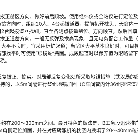
，拨正岔区方向、做好前后顺坡。使用经纬仪或全站仪进行定位
道岔方向时，组织20人、4台起拨道器，提前扒开枕头，天窗内
用2台起拨道器找细，直至各测点拨量到位、方向顺直，然后回填
法拨正道岔方向，一般无反弹及拨高现象，且无电务配合工作量
区大平不良时，宜采用标桩起道；当岔区大平基本良好时，可目
部找平时可使用“眼镜蛇”捣固。成段起道时以保养值为限略留
󠅰󠇖󠆌󠅹
内反复拨正、捣实。对局部反复变化处所采取地锚措施（武汉局的
保持的，以5m间隔进行整组地锚加固（C车间管内计36组提速道
约在200～300mm之间。最具特色的做法是，B工务段迅速推
m角钢定位加固，并在对应转辙机的枕空内换填了20～40mm粒