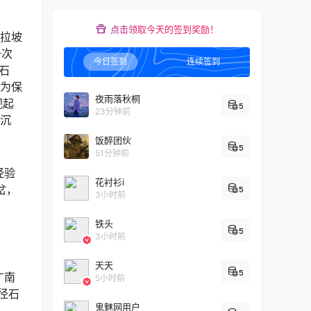
点击领取今天的签到奖励！
及拉坡
一次
今日签到
连续签到
石
（为保
夜雨落秋桐
视起
5
23分钟前
下沉
饭醉团伙
5
51分钟前
经验
花衬衫i
岔，
5
3小时前
铁头
5
3小时前
天天
5
广南
5小时前
径石
鬼魅网用户