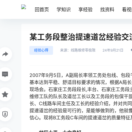
回首页
学知识
享经验
找资料
看视
某工务段整治提速道岔经验交
经验心得
来源：
线路维修零极限
24年9月21日
2007年9月5日，A副局长率领工务处包线、包
基本达到平稳、舒适目标要求的情况，根据A局长
现场会。石家庄工务段段长,丰台、石家庄工务段
维修工队的队长及道岔工长以及工务段的包保干部
长、C线路车间主任及工长的经验介绍，并对共同
提速道岔的经验是可行的，是能够做到的，他就像
信心。现将B工务段C车间的提速道岔的质量特征及主要经验总结交流如下：󠅅󠅃󠄵󠅂󠄪󠇖󠆨󠆨󠇕󠆞󠆒󠅬󠇘󠆭󠆘󠇙