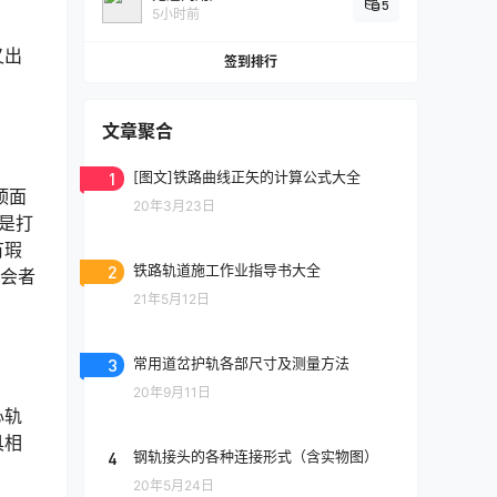
5
5小时前
又出
签到排行
文章聚合
1
[图文]铁路曲线正矢的计算公式大全
顶面
20年3月23日
四是打
有瑕
2
铁路轨道施工作业指导书大全
与会者
21年5月12日
3
常用道岔护轨各部尺寸及测量方法
20年9月11日
心轨
具相
4
钢轨接头的各种连接形式（含实物图）
20年5月24日