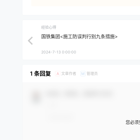
经验心得
国铁集团<施工防误判行别九条措施>
2024-7-13 0:00:00
1 条回复
文章作者
管理员
A
M
欢迎您，新朋友，感谢参与互动！
您必须