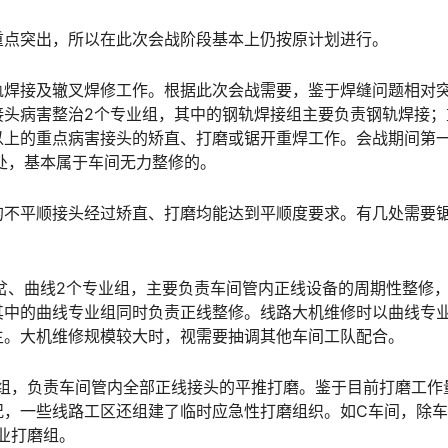
重点突出，所以在此次会战阶段基本上仍按原计划进行。
轨焊接及辙叉焊修工作。根据此次会战需要，鉴于焊缝问题相对
接头病害整治2个专业组，其中的钢轨焊接组主要负责钢轨焊接；
及以上的重点病害接头的矫直、打磨或锯开重焊工作。会战期间第
󠆘󠇙󠆝󠅵󠇗󠆭󠆁󠄐󠇗󠅹󠅸󠇖󠆍󠅳󠇖󠅹󠅰󠇖󠆌󠅹
的不平顺接头经过矫直、打磨均能达到平顺度要求。有几处需要
岔、曲线2个专业组，主要负责车间管内正线设备的周期性整修
其中的曲线专业组同时负责正线整修。线路大机维修时以曲线专
󠅂󠄪󠇖󠆨󠆨󠇕󠆞󠆒󠅬󠇘󠆭󠆘󠇙󠆝󠅵󠇗󠆭󠆁󠄐󠇗󠅹󠅸󠇖󠆍󠅳󠇖󠅹󠅰󠇖󠆌󠅹
业组，负责车间管内全部正线接头的平推打磨。鉴于目前打磨工作
况，一些线路工区还组建了临时应急性打磨组织。如C车间，除
󠆍󠅳󠇖󠅹󠅰󠇖󠆌󠅹