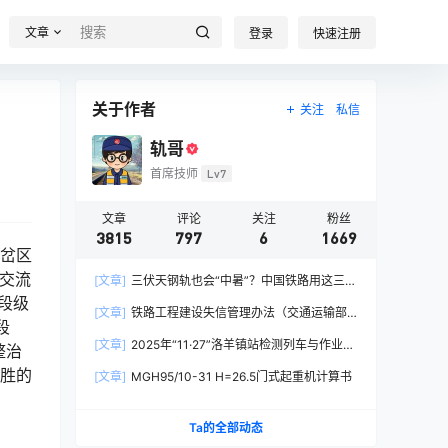
文章
登录
快速注册
关于作者
关注
私信
轨哥
首席技师
Lv7
文章
评论
关注
粉丝
3815
797
6
1669
行岔区
交流
[文章]
三伏天钢轨也会“中暑”？中国铁路用这三招
段级
破解热胀冷缩难题
[文章]
铁路工程建设失信管理办法（交通运输部
段
令2026年第15号）
[文章]
2025年“11·27”洛羊镇站检测列车与作业人
整治
员相撞重大交通事故
决胜的
[文章]
MGH95/10-31 H=26.5门式起重机计算书
Ta的全部动态