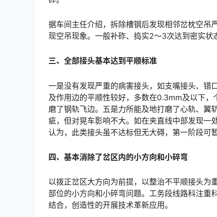
据车间主任介绍，拆除槽钢后发现相邻岔枕空吊严重
现空吊现象。一般补砟、捣实2～3次达到密实状态，转入正常保养。󠅅󠅃󠄵󠅂󠄪󠇖󠆨󠆨󠇕󠆞󠆒󠅬󠇘󠆭󠆘󠇙󠆝󠅵󠇗󠆭
三
、全部接头基本达到平顺标准
一是没有发现严重的病害接头，如支嘴接头、错口
及作用边的平顺性较好，多数在0.3mm及以下，
磨了钢轨飞边。五是力所能及地打磨了心轨、翼
疵，但对晃车影响不大。如在夹直线中部发现一处向
认为，此类接头虽不达标但无大碍，第一阶段可暂且保留，以后寻机处置。󠅅󠅃󠄵󠅂󠄪󠇖󠆨󠆨󠇕󠆞󠆒󠅬󠇘󠆭󠆘󠇙
四
、基本消除了岔区内的小方向和小碎弯
以拨正岔区大方向为前提，以整治不平顺接头为
部位的小方向和小碎弯问题。工务段线路科注重
结合，创造性的开展技术革新应用。󠅅󠅃󠄵󠅂󠄪󠇖󠆨󠆨󠇕󠆞󠆒󠅬󠇘󠆭󠆘󠇙󠆝󠅵󠇗󠆭󠆁󠄐󠇗󠅹󠅸󠇖󠆍󠅳󠇖󠅹󠅰󠇖󠆌󠅹