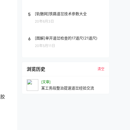
5
[轨魅网]铁路道岔技术参数大全
20年6月3日
6
[图解]单开道岔检查的17道尺(21道尺)
20年5月11日
浏览历史
清空
[文章]
某工务段整治提速道岔经验交流
厚胶