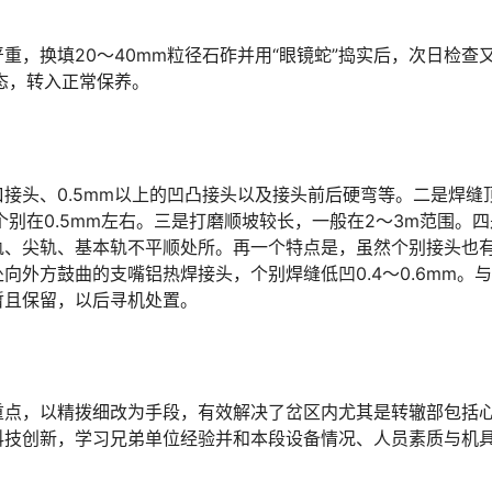
，换填20～40mm粒径石砟并用“眼镜蛇”捣实后，次日检查
󠆁󠄐󠇗󠅹󠅸󠇖󠆍󠅳󠇖󠅹󠅰󠇖󠆌󠅹
接头、0.5mm以上的凹凸接头以及接头前后硬弯等。二是焊缝
个别在0.5mm左右。三是打磨顺坡较长，一般在2～3m范围。
轨、尖轨、基本轨不平顺处所。再一个特点是，虽然个别接头也
外方鼓曲的支嘴铝热焊接头，个别焊缝低凹0.4～0.6mm。
󠅵󠇗󠆭󠆁󠄐󠇗󠅹󠅸󠇖󠆍󠅳󠇖󠅹󠅰󠇖󠆌󠅹
重点，以精拨细改为手段，有效解决了岔区内尤其是转辙部包括
科技创新，学习兄弟单位经验并和本段设备情况、人员素质与机