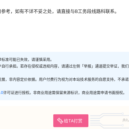
习参考，如有不详不妥之处，请直接与B工务段线路科联系。
涉标准可能已失效，请谨慎采用。
户自行承担。若存在侵权或违规内容，请通过左侧「举报」通道提交举证，我们
发展，非内容定价依据。用户付费行为视为对本站技术服务的自愿支持，不承诺
.0
许可证进行授权。非商业用途需保留来源标识，商业用途需申请书面授权。
给TA打赏
共0