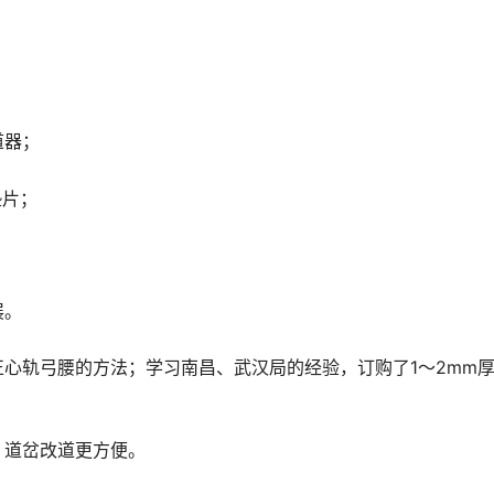
；
道器；
垫片；
展。
心轨弓腰的方法；学习南昌、武汉局的经验，订购了1～2mm
、道岔改道更方便。