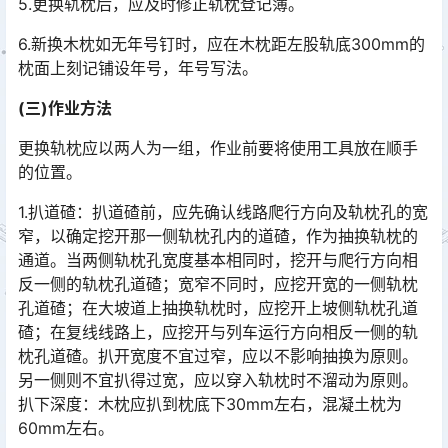
5.更换轨枕后，应及时修正轨枕登记簿。
6.新换木枕如无年号钉时，应在木枕距左股轨底300mm的
枕面上刻记铺设年号，年号写法。
(三)作业方法
更换轨枕应以两人为一组，作业前要将使用工具放在顺手
的位置。
1.扒道碴：扒道碴前，应先确认线路爬行方向及轨枕孔的宽
窄，以确定挖开那一侧轨枕孔内的道碴，作为抽换轨枕的
通道。当两侧轨枕孔宽度基本相同时，挖开与爬行方向相
反一侧的轨枕孔道碴；宽窄不同时，应挖开宽的一侧轨枕
孔道碴；在大坡道上抽换轨枕时，应挖开上坡侧轨枕孔道
碴；在复线线路上，应挖开与列车运行方向相反一侧的轨
枕孔道碴。扒开宽度不宜过窄，应以不影响抽换为原则。
另一侧则不宜扒得过宽，应以穿入轨枕时不溜动为原则。
扒下深度：木枕应扒到枕底下30mm左右，混凝土枕为
60mm左右。󠅅󠅃󠄵󠅂󠄪󠇖󠆨󠆨󠇕󠆞󠆒󠅬󠇘󠆭󠆘󠇙󠆝󠅵󠇗󠆭󠆁󠄐󠇗󠅹󠅸󠇖󠆍󠅳󠇖󠅹󠅰󠇖󠆌󠅹