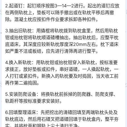
2.起道钉：起钉顺序按图3—14—2进行。起出的道钉应放
在两侧轨枕上，垫板可以随手撤出或在轨枕平移后再撤
除。混凝土枕应按扣件作业要求拆卸各种扣件。
3.抽出旧轨枕：用撬棍将轨枕拨到轨枕盒里，然后用轨枕
钳或抬枕钳将轨枕顺道碴槽抽出，抽出轨枕后，应整平枕
底道床，其深度应较新轨枕厚度深20mm左右。枕下道床
如严重不洁或板结，应先进行清筛再进行整平。󠅅󠅃󠄵󠅂󠄪󠇖󠆨󠆨󠇕󠆞󠆒󠅬󠇘󠆭󠆘󠇙󠆝󠅵󠇗󠆭󠆁󠄐󠇗󠅹󠅸󠇖󠆍󠅳󠇖󠅹󠅰󠇖󠆌󠅹
4.换入新轨枕：用轨枕钳或抬枕钳穿入新轨枕，按标准要
求拨正，放好垫板或扣件，串好道碴，一人撬起轨枕，一
人打钉或紧扣件。新换入的轨枕要及时捣固，当天收工前
再作第二遍捣固。󠅅󠅃󠄵󠅂󠄪󠇖󠆨󠆨󠇕󠆞󠆒󠅬󠇘󠆭󠆘󠇙󠆝󠅵󠇗󠆭󠆁󠄐󠇗󠅹󠅸󠇖󠆍󠅳󠇖󠅹󠅰󠇖󠆌󠅹
5.安装防爬设备：将换轨枕前拆掉的防爬器、防爬支撑、
轨距杆等按标准要求安装好。
6.回填整理道床：先把挖出的清碴回填至两端轨枕头处及
轨枕底边，然后用石碴叉把道碴回填于轨枕盒内，整平夯
实，并将枕面和钢轨上尘土清扫干净。