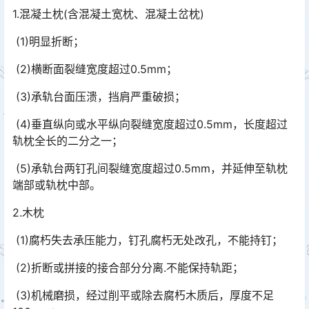
1.混凝土枕(含混凝土宽枕、混凝土岔枕)
(1)明显折断；
(2)横断面裂缝宽度超过0.5mm；
(3)承轨台面压溃，挡肩严重破损；
(4)垂直纵向或水平纵向裂缝宽度超过0.5mm，长度超过
轨枕全长的二分之一；
(5)承轨台两钉孔间裂缝宽度超过0.5mm，并延伸至轨枕
端部或轨枕中部。
2.木枕
(1)腐朽失去承压能力，钉孔腐朽无处改孔，不能持钉；
(2)折断或拼接的接合部分分离.不能保持轨距；
(3)机械磨损，经过削平或除去腐朽木质后，厚度不足