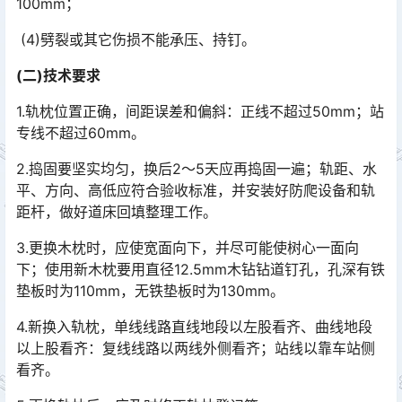
100mm；
(4)劈裂或其它伤损不能承压、持钉。
(二)技术要求
1.轨枕位置正确，间距误差和偏斜：正线不超过50mm；站
专线不超过60mm。
2.捣固要坚实均匀，换后2～5天应再捣固一遍；轨距、水
平、方向、高低应符合验收标准，并安装好防爬设备和轨
距杆，做好道床回填整理工作。
3.更换木枕时，应使宽面向下，并尽可能使树心一面向
下；使用新木枕要用直径12.5mm木钻钻道钉孔，孔深有铁
垫板时为110mm，无铁垫板时为130mm。
4.新换入轨枕，单线线路直线地段以左股看齐、曲线地段
以上股看齐：复线线路以两线外侧看齐；站线以靠车站侧
看齐。