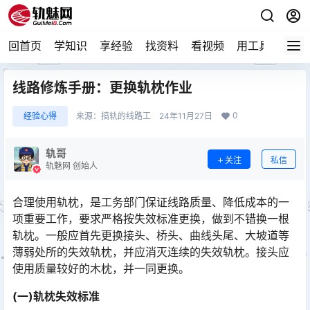
回首页
学知识
享经验
找资料
看视频
用工具
论技
线路修炼手册：更换轨枕作业
0
经验心得
来源：
搞轨的线路工
24年11月27日
轨哥
关注
私信
轨魅网 创始人
合理使用轨枕，是工务部门保证线路质量、降低成本的一
项重要工作，要求严格按失效标准更换，做到不错换一根
轨枕。一般应首先更换接头、桥头、曲线头尾、大坡道等
薄弱处所的失效轨枕，并应消灭连续的失效轨枕。接头应
使用质量较好的木枕，并一同更换。󠅅󠅃󠄵󠅂󠄪󠇖󠆨󠆨󠇕󠆞󠆒󠅬󠇘󠆭󠆘󠇙󠆝󠅵󠇗󠆭󠆁󠄐󠇗󠅹󠅸󠇖󠆍󠅳󠇖󠅹󠅰󠇖󠆌󠅹
(一)轨枕失效标准