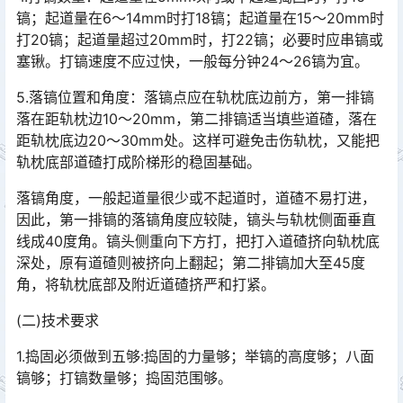
镐；起道量在6～14mm时打18镐；起道量在15～20mm时
打20镐；起道量超过20mm时，打22镐；必要时应串镐或
塞锹。打镐速度不应过快，一般每分钟24～26镐为宜。󠅅󠅃󠄵󠅂󠄪󠇖󠆨󠆨󠇕󠆞󠆒󠅬󠇘󠆭󠆘󠇙󠆝󠅵󠇗󠆭󠆁󠄐󠇗󠅹󠅸󠇖󠆍󠅳󠇖󠅹󠅰󠇖󠆌󠅹
5.落镐位置和角度：落镐点应在轨枕底边前方，第一排镐
落在距轨枕边10～20mm，第二排镐适当填些道碴，落在
距轨枕底边20～30mm处。这样可避免击伤轨枕，又能把
轨枕底部道碴打成阶梯形的稳固基础。󠅅󠅃󠄵󠅂󠄪󠇖󠆨󠆨󠇕󠆞󠆒󠅬󠇘󠆭󠆘󠇙󠆝󠅵󠇗󠆭󠆁󠄐󠇗󠅹󠅸󠇖󠆍󠅳󠇖󠅹󠅰󠇖󠆌󠅹
落镐角度，一般起道量很少或不起道时，道碴不易打进，
因此，第一排镐的落镐角度应较陡，镐头与轨枕侧面垂直
线成40度角。镐头侧重向下方打，把打入道碴挤向轨枕底
深处，原有道碴则被挤向上翻起；第二排镐加大至45度
角，将轨枕底部及附近道碴挤严和打紧。󠅅󠅃󠄵󠅂󠄪󠇖󠆨󠆨󠇕󠆞󠆒󠅬󠇘󠆭󠆘󠇙󠆝󠅵󠇗󠆭󠆁󠄐󠇗󠅹󠅸󠇖󠆍󠅳󠇖󠅹󠅰󠇖󠆌󠅹
(二)技术要求
1.捣固必须做到五够:捣固的力量够；举镐的高度够；八面
镐够；打镐数量够；捣固范围够。