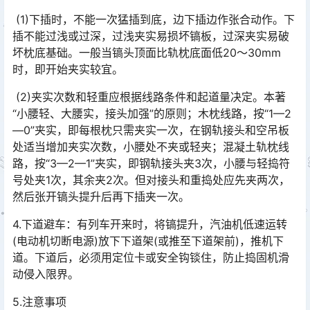
(1)下插时，不能一次猛插到底，边下插边作张合动作。下
插不能过浅或过深，过浅夹实易损坏镐板，过深夹实易破
坏枕底基础。一般当镐头顶面比轨枕底面低20～30mm
时，即开始夹实较宜。󠅅󠅃󠄵󠅂󠄪󠇖󠆨󠆨󠇕󠆞󠆒󠅬󠇘󠆭󠆘󠇙󠆝󠅵󠇗󠆭󠆁󠄐󠇗󠅹󠅸󠇖󠆍󠅳󠇖󠅹󠅰󠇖󠆌󠅹
(2)夹实次数和轻重应根据线路条件和起道量决定。本著
“小腰轻、大腰实，接头加强”的原则；木枕线路，按“1—2
—0”夹实，即每根枕只需夹实一次，在钢轨接头和空吊板
处适当增加夹实次数，小腰处不夹或轻夹；混凝土轨枕线
路，按“3—2—1”夹实，即钢轨接头夹3次，小腰与轻捣符
号处夹1次，其余夹2次。但对接头和重捣处应先夹两次，
然后张开镐头提升后再下插夹一次。󠅅󠅃󠄵󠅂󠄪󠇖󠆨󠆨󠇕󠆞󠆒󠅬󠇘󠆭󠆘󠇙󠆝󠅵󠇗󠆭󠆁󠄐󠇗󠅹󠅸󠇖󠆍󠅳󠇖󠅹󠅰󠇖󠆌󠅹
4.下道避车：有列车开来时，将镐提升，汽油机低速运转
(电动机切断电源)放下下道架(或推至下道架前)，推机下
道。下道后，必须用定位卡或安全钩锬住，防止捣固机滑
动侵入限界。󠅅󠅃󠄵󠅂󠄪󠇖󠆨󠆨󠇕󠆞󠆒󠅬󠇘󠆭󠆘󠇙󠆝󠅵󠇗󠆭󠆁󠄐󠇗󠅹󠅸󠇖󠆍󠅳󠇖󠅹󠅰󠇖󠆌󠅹
5.注意事项