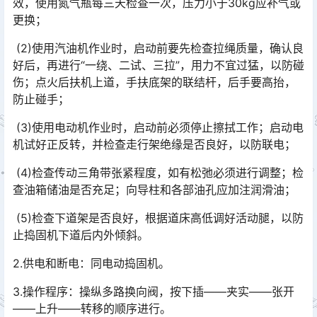
效，使用氮气瓶每三天检查一次，压力小于30kg应补气或
更换；󠅅󠅃󠄵󠅂󠄪󠇖󠆨󠆨󠇕󠆞󠆒󠅬󠇘󠆭󠆘󠇙󠆝󠅵󠇗󠆭󠆁󠄐󠇗󠅹󠅸󠇖󠆍󠅳󠇖󠅹󠅰󠇖󠆌󠅹
(2)使用汽油机作业时，启动前要先检查拉绳质量，确认良
好后，再进行“一绕、二试、三拉”，用力不宜过猛，以防碰
伤；点火后扶机上道，手扶底架的联结杆，后手要高抬，
防止碰手；󠅅󠅃󠄵󠅂󠄪󠇖󠆨󠆨󠇕󠆞󠆒󠅬󠇘󠆭󠆘󠇙󠆝󠅵󠇗󠆭󠆁󠄐󠇗󠅹󠅸󠇖󠆍󠅳󠇖󠅹󠅰󠇖󠆌󠅹
(3)使用电动机作业时，启动前必须停止擦拭工作；启动电
机试好正反转，并检查走行架绝缘是否良好，以防联电；
(4)检查传动三角带张紧程度，如有松弛必须进行调整；检
查油箱储油是否充足；向导柱和各部油孔应加注润滑油；
(5)检查下道架是否良好，根据道床高低调好活动腿，以防
止捣固机下道后内外倾斜。
2.供电和断电：同电动捣固机。
3.操作程序：操纵多路换向阀，按下插——夹实——张开
——上升——转移的顺序进行。