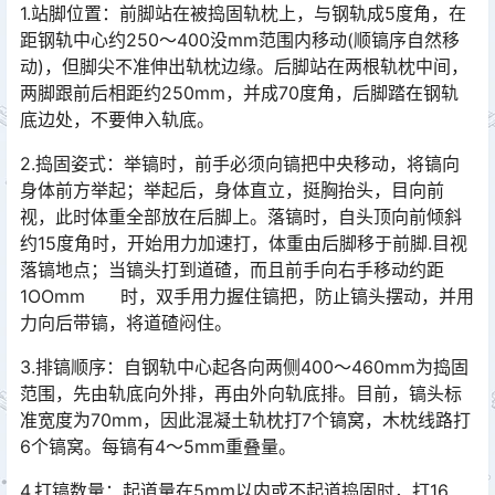
1.站脚位置：前脚站在被捣固轨枕上，与钢轨成5度角，在
距钢轨中心约250～400没mm范围内移动(顺镐序自然移
动)，但脚尖不准伸出轨枕边缘。后脚站在两根轨枕中间，
两脚跟前后相距约250mm，并成70度角，后脚踏在钢轨
底边处，不要伸入轨底。󠅅󠅃󠄵󠅂󠄪󠇖󠆨󠆨󠇕󠆞󠆒󠅬󠇘󠆭󠆘󠇙󠆝󠅵󠇗󠆭󠆁󠄐󠇗󠅹󠅸󠇖󠆍󠅳󠇖󠅹󠅰󠇖󠆌󠅹
2.捣固姿式：举镐时，前手必须向镐把中央移动，将镐向
身体前方举起；举起后，身体直立，挺胸抬头，目向前
视，此时体重全部放在后脚上。落镐时，自头顶向前倾斜
约15度角时，开始用力加速打，体重由后脚移于前脚.目视
落镐地点；当镐头打到道碴，而且前手向右手移动约距
1OOmm 时，双手用力握住镐把，防止镐头摆动，并用
力向后带镐，将道碴闷住。󠅅󠅃󠄵󠅂󠄪󠇖󠆨󠆨󠇕󠆞󠆒󠅬󠇘󠆭󠆘󠇙󠆝󠅵󠇗󠆭󠆁󠄐󠇗󠅹󠅸󠇖󠆍󠅳󠇖󠅹󠅰󠇖󠆌󠅹
3.排镐顺序：自钢轨中心起各向两侧400～460mm为捣固
范围，先由轨底向外排，再由外向轨底排。目前，镐头标
准宽度为70mm，因此混凝土轨枕打7个镐窝，木枕线路打
6个镐窝。每镐有4～5mm重叠量。󠅅󠅃󠄵󠅂󠄪󠇖󠆨󠆨󠇕󠆞󠆒󠅬󠇘󠆭󠆘󠇙󠆝󠅵󠇗󠆭󠆁󠄐󠇗󠅹󠅸󠇖󠆍󠅳󠇖󠅹󠅰󠇖󠆌󠅹
4.打镐数量：起道量在5mm以内或不起道捣固时，打16