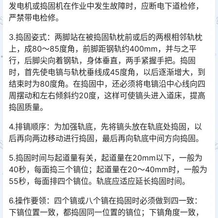
发电机或捣固机在作业中发生故障时，应断电下道检修，
严禁带电检修。󠅅󠅃󠄵󠅂󠄪󠇖󠆨󠆨󠇕󠆞󠆒󠅬󠇘󠆭󠆘󠇙󠆝󠅵󠇗󠆭󠆁󠄐󠇗󠅹󠅸󠇖󠆍󠅳󠇖󠅹󠅰󠇖󠆌󠅹
3.捣固姿式：两脚站在被捣固轨枕前或后的两根相邻轨枕
上，成80～85度角，前脚距钢轨约400mm，并与之平
行，后脚尖向着钢轨，身体垂直，两手紧握手把。捣固
时，首先使电镐与轨枕垂线成45度角，以后逐渐增大，到
结束时为80度角。在捣固中，还必须将电镐沿中心线向四
周摆动和左右倾斜约20度，这样可使镐头进入道床，提高
捣固质量。󠅅󠅃󠄵󠅂󠄪󠇖󠆨󠆨󠇕󠆞󠆒󠅬󠇘󠆭󠆘󠇙󠆝󠅵󠇗󠆭󠆁󠄐󠇗󠅹󠅸󠇖󠆍󠅳󠇖󠅹󠅰󠇖󠆌󠅹
4.排镐顺序：为加强轨底，先将镐头放在轨底处捣固，以
后再向两边移动进行捣固，最后再向轨底中间方向捣固。
5.捣固时间与起道量有关，起道量在20mm以下，一般为
40秒，每面捣三个镐位；起道量在20～40mm时，一般为
55秒，每面排四个镐位。轨底应适应延长捣固时间。
6.操作要领：四个镐或八个镐在捣固时必须做到四一致：
下镐位置一致，都捣固同一位置的镐位；下镐角度一致，