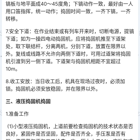
镐板与地平面成40～45度角；下镐动作一致，最好由一人
用口笛指挥，统一动作；捣固时间一致，一齐下镐，一齐
转移。󠅅󠅃󠄵󠅂󠄪󠇖󠆨󠆨󠇕󠆞󠆒󠅬󠇘󠆭󠆘󠇙󠆝󠅵󠇗󠆭󠆁󠄐󠇗󠅹󠅸󠇖󠆍󠅳󠇖󠅹󠅰󠇖󠆌󠅹
7.安全下道：在作业结束或有列车开来时，切断电源，提镐
下道；如为一操四电动捣固机，应将捣固机推至下道架
处，取下联结杆，分离两机，分别下道，放置在限界以
外。复线或线路不允许向两侧下道时，可用过道架将捣固
机引渡到另一侧下道。下道架与捣固机相距不宜超过
10m。󠅅󠅃󠄵󠅂󠄪󠇖󠆨󠆨󠇕󠆞󠆒󠅬󠇘󠆭󠆘󠇙󠆝󠅵󠇗󠆭󠆁󠄐󠇗󠅹󠅸󠇖󠆍󠅳󠇖󠅹󠅰󠇖󠆌󠅹
8.收工安放：当日收工后，机具在现场过夜时，必须加
锁。捣固机必须安放稳固，并在限界以外。
三、液压捣固机捣固
1.准备工作
(1)小型液压捣固机，上道前要检查捣固机的技术状态是否
良好，紧固件是否坚固，配件是否齐全，手压泵是否有