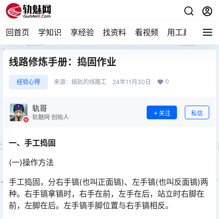
回首页
学知识
享经验
找资料
看视频
用工具
论技
线路修炼手册：捣固作业
0
经验心得
来源：
搞轨的线路工
24年11月30日
轨哥
关注
私信
轨魅网 创始人
一、手工捣固
(一)操作方法
手工捣固，分右手镐(也叫正面镐)、左手镐(也叫反面镐)两
种。右手镐拿镐时，右手在前，左手在后，站立时右脚在
前，左脚在后。左手镐手脚位置与右手镐相反。