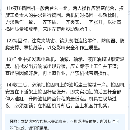
(1)液压捣固机一般两台为一组，两人操作应紧密配合，按
旋工负责人的要求进行捣固。两机同时捣固一根轨枕时，
力求动作一致，一齐下插、一齐夹实、一齐张开，以提高
捣固质量和放学，床压左苟两股助孰承千。󠅅󠅃󠄵󠅂󠄪󠇖󠆨󠆨󠇕󠆞󠆒󠅬󠇘󠆭󠆘󠇙󠆝󠅵󠇗󠆭󠆁󠄐󠇗󠅹󠅸󠇖󠆍󠅳󠇖󠅹󠅰󠇖󠆌󠅹
(2)捣固时，注意夹轨钳、镐头勿碰连接零件、防爬器、防
爬支撑、导接线等，以免影响安全和作业质量。
(3)作业中如发现电动机、油泵、轴承、液压油超过额定温
度、机械发出异响或出现异状，应立即停止工作并下道；
查出原因修好后，再上道作业，严禁机械带病操作。
(4)收工后，必须把捣固机上的油垢尘土擦拭干净。捣固机
安置在下道架上捣固杆应张开，即夹实油缸的活塞杆全部
伸入油缸，升降油缸降至行程的最低点。机具在现场过
夜，必须加锁；在捣固机冷却后，盖上机套并扎紧。󠅅󠅃󠄵󠅂󠄪󠇖󠆨󠆨󠇕󠆞󠆒󠅬󠇘󠆭󠆘󠇙󠆝󠅵󠇗󠆭󠆁󠄐󠇗󠅹󠅸󠇖󠆍󠅳󠇖󠅹󠅰󠇖󠆌󠅹
风险：
本站内容仅作技术交流参考，不构成决策依据，所涉标准可
能已失效，请谨慎采用。