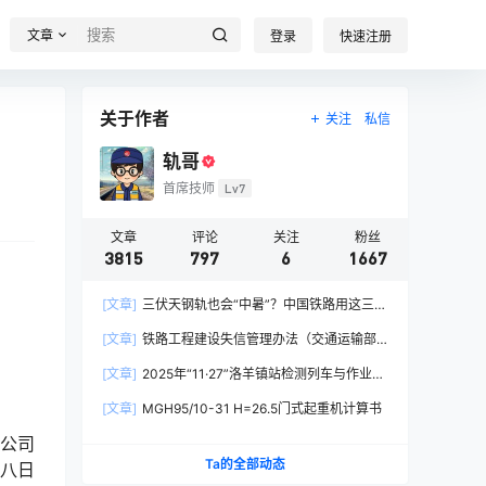
文章
登录
快速注册
关于作者
关注
私信
轨哥
首席技师
Lv7
文章
评论
关注
粉丝
3815
797
6
1667
[文章]
三伏天钢轨也会“中暑”？中国铁路用这三招
破解热胀冷缩难题
[文章]
铁路工程建设失信管理办法（交通运输部
令2026年第15号）
[文章]
2025年“11·27”洛羊镇站检测列车与作业人
员相撞重大交通事故
[文章]
MGH95/10-31 H=26.5门式起重机计算书
公司
Ta的全部动态
八日