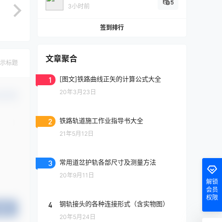
5
3小时前
签到排行
文章聚合
示标题
1
[图文]铁路曲线正矢的计算公式大全
20年3月23日
认修改
2
铁路轨道施工作业指导书大全
21年5月12日
3
常用道岔护轨各部尺寸及测量方法
20年9月11日
解锁
会员
权限
4
钢轨接头的各种连接形式（含实物图）
提交
20年5月24日