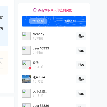
点击领取今天的签到奖励！
将
今日签到
连续签到
内
tbrandy
5
2小时前
user40933
5
2小时前
人
铁头
5
3小时前
龙40674
5
3小时前
天下无伤z
5
3小时前
user32336