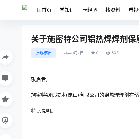
回首页
学知识
享经验
找资料
看视
关于施密特公司铝热焊焊剂保
0
305
法规标准
24年9月7日
敬启者,
施密特钢轨技术(昆山)有限公司的铝热焊焊剂在
特此说明。