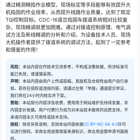
通过精测精捣作业模型、现场标定等手段能够有效提升大
机捣固的作业效率，从而提升线路作业质量，达到了既定
TQI控制目标。CDC-16道岔捣固车拨道系统相对比较复
杂，现场精调就更加困难。通过对拨道控制原理、电气调
试方法及新线精调的分析和介绍，为设备技术人员、现场
大机操作者提供了拨道系统的调试方法，起到了一定参考
和借鉴的作用！󠅅󠅃󠄵󠅂󠄪󠇖󠆨󠆨󠇕󠆞󠆒󠅬󠇘󠆭󠆘󠇙󠆝󠅵󠇗󠆭󠆁󠄐󠇗󠅹󠅸󠇖󠆍󠅳󠇖󠅹󠅰󠇖󠆌󠅹
风险：
本站内容仅作技术交流参考，不构成决策依据，所涉标准可
能已失效，请谨慎采用。
声明：
本站内容由用户上传或投稿，其版权及合规性由用户自行承
担。若存在侵权或违规内容，请通过左侧「举报」通道提交举证，
我们将在24小时内核实并下架。
赞助：
本站部分内容涉及收费，费用用于网站维护及持续发展，非
内容定价依据。用户付费行为视为对本站技术服务的自愿支持，不
承诺内容永久可用性或技术支持。
授权：
除非另有说明，否则本站内容依据
CC BY-NC-SA 4.0
许可
证进行授权。非商业用途需保留来源标识，商业用途需申请书面授
权。