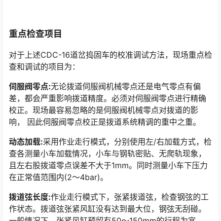
重点检查项目
对于上述CDC-16道岔捣固车的校准调试方法，现场重点检
查和调试的项目为：
伺服阀零点:
无论拨道伺服阀机械零点还是电气零点有偏
差，都会严重影响拨道精度。必须对伺服阀零点进行精确
校正。现场最容易忽略的是伺服阀机械零点对拨道的影
响， 因此伺服阀零点校正是拨道系统精调的重中之重。󠅅󠅃󠄵󠅂󠄪󠇖󠆨󠆨󠇕󠆞󠆒󠅬󠇘󠆭󠆘󠇙󠆝󠅵󠇗󠆭󠆁󠄐󠇗󠅹󠅸󠇖󠆍󠅳󠇖󠅹󠅰󠇖󠆌󠅹
动态加载:
采用作业走行模式，分别使用左/右加载方式，检
查各测量小车加载情况，小车与钢轨密贴、无爬轨现象，
且左右股拨道零点误差不大于1mm。同时测量小车下压力
在正常值范围内(2～4bar)。󠅅󠅃󠄵󠅂󠄪󠇖󠆨󠆨󠇕󠆞󠆒󠅬󠇘󠆭󠆘󠇙󠆝󠅵󠇗󠆭󠆁󠄐󠇗󠅹󠅸󠇖󠆍󠅳󠇖󠅹󠅰󠇖󠆌󠅹
拨道弦长度:
作业走行模式下，张紧拨道弦，检查钢弦的工
作状态。拨道弦张紧风缸没有达到最大位，钢弦无刮碰。
一般情况下，张紧风缸预留有50～150mm的行程为宜。