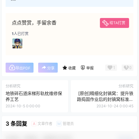
点点赞赏，手留余香
给TA打赏
1
人已打赏
1
0
导出PDF
分享
收藏
举报
分析研究
分析研究
地铁碎石道床梯形轨枕维修保
[原创]精细化封镐窝：提升铁
养工艺
路捣固作业后的封镐窝标准、
技巧与效率提升
2024-10-5 0:00:00
2024-10-24 0:00:45
3 条回复
文章作者
管理员
A
M
欢迎您，新朋友，感谢参与互动！
确认修改