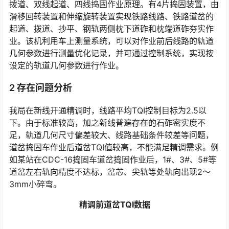
拨道、双线起道、四线捣固作业原理。有4片捣固装置，由
滑移回转装置和伸缩旋转装置实现铁路线路、铁路道岔的
起道、拨道、抄平、钢轨两侧枕下道砟和枕端道砟夯实作
业。该机利用车上测量系统，可以对作业前后线路的轨道
几何参数进行测量优化记录，并可通过控制系统，实现按
设定的轨道几何参数进行作业。󠅅󠅃󠄵󠅂󠄪󠇖󠆨󠆨󠇕󠆞󠆒󠅬󠇘󠆭󠆘󠇙󠆝󠅵󠇗󠆭󠆁󠄐󠇗󠅹󠅸󠇖󠆍󠅳󠇖󠅹󠅰󠇖󠆌󠅹
2 存在问题分析
我局在新线开通精调时，线路平均TQI控制目标为2.5以
下。由于标准较高，加之新线普遍存在的石砟密实度不
足，轨道几何尺寸偏差较大、线路基础条件较差等问题，
道岔捣固车作业后道岔TQI值较高，不能满足精调需求。例
如某站在CDC-16捣固车道岔捣固作业后，1#、3#、5#等
道岔左右轨向精度不达标，岔芯、尖轨等处轨向出现2～
3mm小碎弯。󠅅󠅃󠄵󠅂󠄪󠇖󠆨󠆨󠇕󠆞󠆒󠅬󠇘󠆭󠆘󠇙󠆝󠅵󠇗󠆭󠆁󠄐󠇗󠅹󠅸󠇖󠆍󠅳󠇖󠅹󠅰󠇖󠆌󠅹
精调前道岔TQI数据