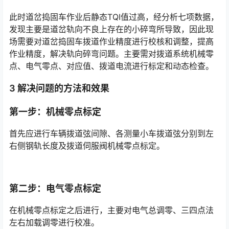
此时道岔捣固车作业后静态TQI值过高，经分析七项数据，
发现主要是道岔轨向不良上存在的小碎弯所导致，因此现
场需要对道岔捣固车拨道作业精度进行校核和调整，提高
作业精度，解决轨向碎弯问题。主要需对拨道系统机械零
点、电气零点、对应值、拨道电流进行标定和动态检查。󠅅󠅃󠄵󠅂󠄪󠇖󠆨󠆨󠇕󠆞󠆒󠅬󠇘󠆭󠆘󠇙󠆝󠅵󠇗󠆭󠆁󠄐󠇗󠅹󠅸󠇖󠆍󠅳󠇖󠅹󠅰󠇖󠆌󠅹
3 解决问题的方法和效果
第一步：机械零点标定
首先应进行车辆拨道弦间隙、各测量小车拨道弦分别到左
右侧钢轨长度及拨道伺服阀机械零点标定。
第二步：电气零点标定
在机械零点标定之后进行，主要对电气总调零、三四点法
左右加载调零进行校准。