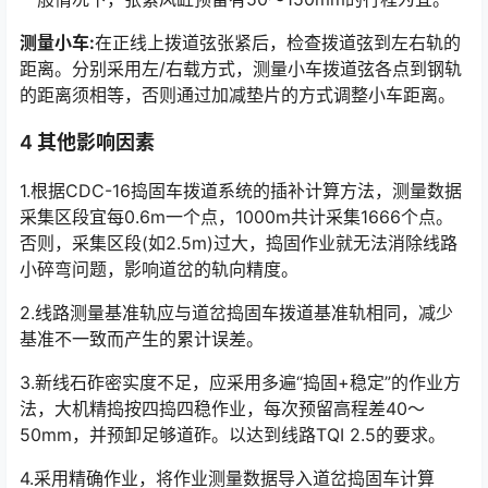
测量小车:
在正线上拨道弦张紧后，检查拨道弦到左右轨的
距离。分别采用左/右载方式，测量小车拨道弦各点到钢轨
的距离须相等，否则通过加减垫片的方式调整小车距离。
4 其他影响因素
1.根据CDC-16捣固车拨道系统的插补计算方法，测量数据
采集区段宜每0.6m一个点，1000m共计采集1666个点。
否则，采集区段(如2.5m)过大，捣固作业就无法消除线路
小碎弯问题，影响道岔的轨向精度。󠅅󠅃󠄵󠅂󠄪󠇖󠆨󠆨󠇕󠆞󠆒󠅬󠇘󠆭󠆘󠇙󠆝󠅵󠇗󠆭󠆁󠄐󠇗󠅹󠅸󠇖󠆍󠅳󠇖󠅹󠅰󠇖󠆌󠅹
2.线路测量基准轨应与道岔捣固车拨道基准轨相同，减少
基准不一致而产生的累计误差。
3.新线石砟密实度不足，应采用多遍“捣固+稳定”的作业方
法，大机精捣按四捣四稳作业，每次预留高程差40～
50mm，并预卸足够道砟。以达到线路TQI 2.5的要求。󠅅󠅃󠄵󠅂󠄪󠇖󠆨󠆨󠇕󠆞󠆒󠅬󠇘󠆭󠆘󠇙󠆝󠅵󠇗󠆭󠆁󠄐󠇗󠅹󠅸󠇖󠆍󠅳󠇖󠅹󠅰󠇖󠆌󠅹
4.采用精确作业，将作业测量数据导入道岔捣固车计算