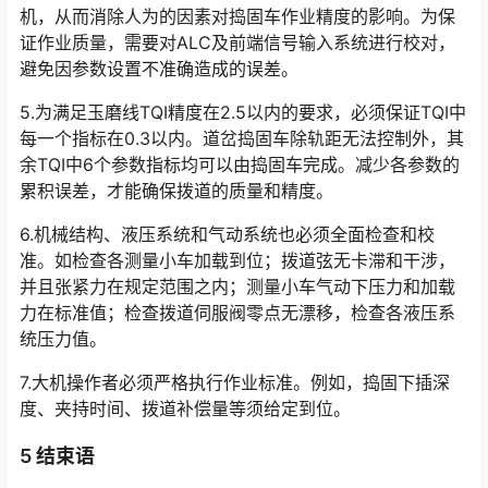
机，从而消除人为的因素对捣固车作业精度的影响。为保
证作业质量，需要对ALC及前端信号输入系统进行校对，
避免因参数设置不准确造成的误差。󠅅󠅃󠄵󠅂󠄪󠇖󠆨󠆨󠇕󠆞󠆒󠅬󠇘󠆭󠆘󠇙󠆝󠅵󠇗󠆭󠆁󠄐󠇗󠅹󠅸󠇖󠆍󠅳󠇖󠅹󠅰󠇖󠆌󠅹
5.为满足玉磨线TQI精度在2.5以内的要求，必须保证TQI中
每一个指标在0.3以内。道岔捣固车除轨距无法控制外，其
余TQI中6个参数指标均可以由捣固车完成。减少各参数的
累积误差，才能确保拨道的质量和精度。󠅅󠅃󠄵󠅂󠄪󠇖󠆨󠆨󠇕󠆞󠆒󠅬󠇘󠆭󠆘󠇙󠆝󠅵󠇗󠆭󠆁󠄐󠇗󠅹󠅸󠇖󠆍󠅳󠇖󠅹󠅰󠇖󠆌󠅹
6.机械结构、液压系统和气动系统也必须全面检查和校
准。如检查各测量小车加载到位；拨道弦无卡滞和干涉，
并且张紧力在规定范围之内；测量小车气动下压力和加载
力在标准值；检查拨道伺服阀零点无漂移，检查各液压系
统压力值。󠅅󠅃󠄵󠅂󠄪󠇖󠆨󠆨󠇕󠆞󠆒󠅬󠇘󠆭󠆘󠇙󠆝󠅵󠇗󠆭󠆁󠄐󠇗󠅹󠅸󠇖󠆍󠅳󠇖󠅹󠅰󠇖󠆌󠅹
7.大机操作者必须严格执行作业标准。例如，捣固下插深
度、夹持时间、拨道补偿量等须给定到位。
5 结束语