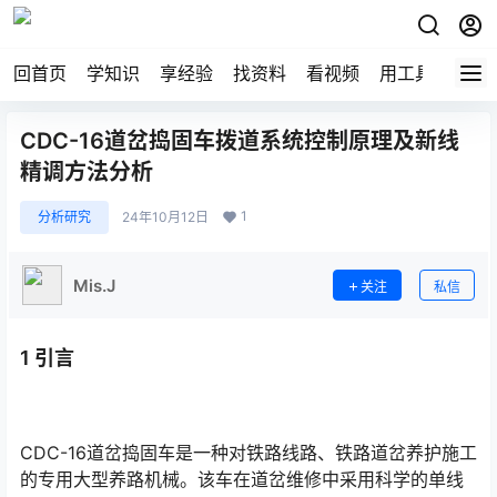
回首页
学知识
享经验
找资料
看视频
用工具
论技
CDC-16道岔捣固车拨道系统控制原理及新线
精调方法分析
1
分析研究
24年10月12日
Mis.J
关注
私信
1 引言
CDC-16道岔捣固车是一种对铁路线路、铁路道岔养护施工
的专用大型养路机械。该车在道岔维修中采用科学的单线