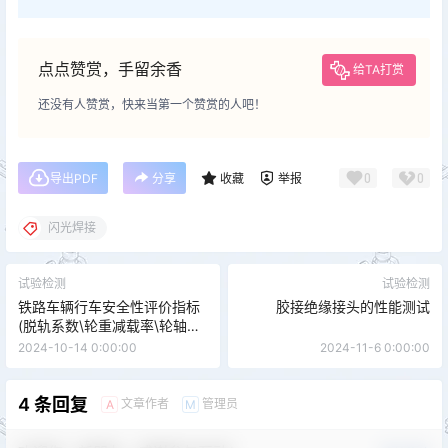
点点赞赏，手留余香
给TA打赏
还没有人赞赏，快来当第一个赞赏的人吧！
0
0
导出PDF
分享
收藏
举报
闪光焊接
试验检测
试验检测
铁路车辆行车安全性评价指标
胶接绝缘接头的性能测试
(脱轨系数\轮重减载率\轮轴横
向力)
2024-10-14 0:00:00
2024-11-6 0:00:00
4 条回复
文章作者
管理员
A
M