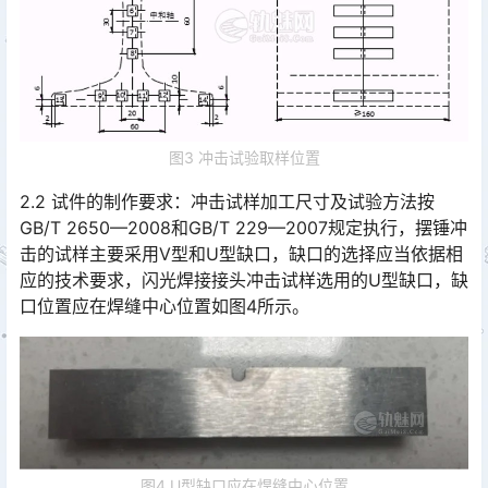
图3 冲击试验取样位置
2.2 试件的制作要求：冲击试样加工尺寸及试验方法按
GB/T 2650—2008和GB/T 229—2007规定执行，摆锤冲
击的试样主要采用V型和U型缺口，缺口的选择应当依据相
应的技术要求，闪光焊接接头冲击试样选用的U型缺口，缺
口位置应在焊缝中心位置如图4所示。󠅅󠅃󠄵󠅂󠄪󠇖󠆨󠆨󠇕󠆞󠆒󠅬󠇘󠆭󠆘󠇙󠆝󠅵󠇗󠆭󠆁󠄐󠇗󠅹󠅸󠇖󠆍󠅳󠇖󠅹󠅰󠇖󠆌󠅹
图4 U型缺口应在焊缝中心位置