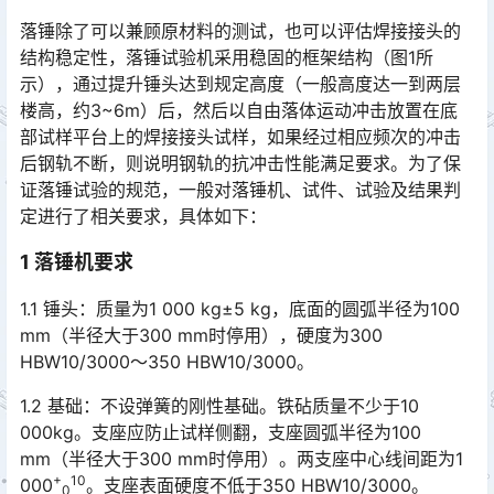
落锤除了可以兼顾原材料的测试，也可以评估焊接接头的
结构稳定性，落锤试验机采用稳固的框架结构（图1所
示），通过提升锤头达到规定高度（一般高度达一到两层
楼高，约3~6m）后，然后以自由落体运动冲击放置在底
部试样平台上的焊接接头试样，如果经过相应频次的冲击
后钢轨不断，则说明钢轨的抗冲击性能满足要求。为了保
证落锤试验的规范，一般对落锤机、试件、试验及结果判
定进行了相关要求，具体如下：󠅅󠅃󠄵󠅂󠄪󠇖󠆨󠆨󠇕󠆞󠆒󠅬󠇘󠆭󠆘󠇙󠆝󠅵󠇗󠆭󠆁󠄐󠇗󠅹󠅸󠇖󠆍󠅳󠇖󠅹󠅰󠇖󠆌󠅹
1 落锤机要求
1.1 锤头：质量为1 000 kg±5 kg，底面的圆弧半径为100
mm（半径大于300 mm时停用），硬度为300
HBW10/3000～350 HBW10/3000。󠅅󠅃󠄵󠅂󠄪󠇖󠆨󠆨󠇕󠆞󠆒󠅬󠇘󠆭󠆘󠇙󠆝󠅵󠇗󠆭󠆁󠄐󠇗󠅹󠅸󠇖󠆍󠅳󠇖󠅹󠅰󠇖󠆌󠅹
1.2 基础：不设弹簧的刚性基础。铁砧质量不少于10
000kg。支座应防止试样侧翻，支座圆弧半径为100
mm（半径大于300 mm时停用）。两支座中心线间距为1
+
10
000󠅅󠅃󠄵󠅂󠄪󠇖󠆨󠆨󠇕󠆞󠆒󠅬󠇘󠆭󠆘󠇙󠆝󠅵󠇗󠆭󠆁󠄐󠇗󠅹󠅸󠇖󠆍󠅳󠇖󠅹󠅰󠇖󠆌󠅹
。支座表面硬度不低于350 HBW10/3000。
0