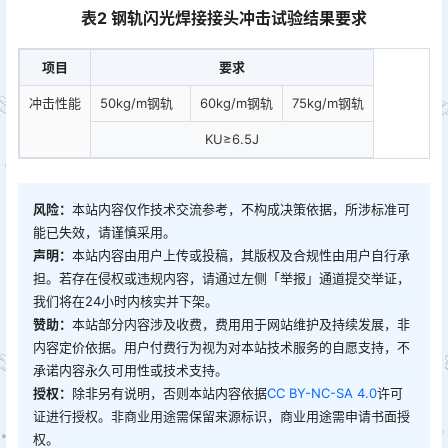
表2 钢轨闪光焊接接头冲击试验结果要求
项目
要求
冲击性能
50kg/m钢轨
60kg/m钢轨
75kg/m钢轨
KU≥6.5J
风险：
本站内容仅作技术交流参考，不构成决策依据，所涉标准可
能已失效，请谨慎采用。
声明：
本站内容由用户上传或投稿，其版权及合规性由用户自行承
担。若存在侵权或违规内容，请通过左侧「举报」通道提交举证，
我们将在24小时内核实并下架。
赞助：
本站部分内容涉及收费，费用用于网站维护及持续发展，非
内容定价依据。用户付费行为视为对本站技术服务的自愿支持，不
承诺内容永久可用性或技术支持。
授权：
除非另有说明，否则本站内容依据
CC BY-NC-SA 4.0
许可
证进行授权。非商业用途需保留来源标识，商业用途需申请书面授
权。