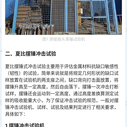
图1 焊接接头落锤试验机
二、夏比摆锤冲击试验
夏比摆锤式冲击试验主要用于评估金属材料抗缺口敏感性
（韧性）的试验，简单来说就是将规定几何形状的缺口试
样放置在试验机的两支座之间，缺口背向打击面放置，将
摆锤升高至一定高度，然后自由落下，摆锤一次冲击打断
试样，摆锤还会运动到一定高度，通过高度差换算测定试
样的吸收能量大小，为了保证冲击试验的规范，一般对摆
锤冲击试验机、试样、试验及结果判定进行了相关要求，
具体如下：󠅅󠅃󠄵󠅂󠄪󠇖󠆨󠆨󠇕󠆞󠆒󠅬󠇘󠆭󠆘󠇙󠆝󠅵󠇗󠆭󠆁󠄐󠇗󠅹󠅸󠇖󠆍󠅳󠇖󠅹󠅰󠇖󠆌󠅹
1 摆锤冲击试验机