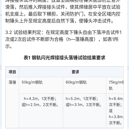
焊接接头试件的高度，放置坚固横担在锤头底部防止意外
滑落，然后推入焊接接头试件，使其焊缝居中平放在试验
机支座上，最后取下横担，关闭防护门，在安全区域内控
制锤头上升至规定高度后自然下落，使锤头冲击试件。󠅅󠅃󠄵󠅂󠄪󠇖󠆨󠆨󠇕󠆞󠆒󠅬󠇘󠆭󠆘󠇙󠆝󠅵󠇗󠆭󠆁󠄐󠇗󠅹󠅸󠇖󠆍󠅳󠇖󠅹󠅰󠇖󠆌󠅹
3.2 试验结果判定：在规定高度下锤头自由下落冲击试件1
次或2次后试件不断即为合格（h—落锤高度），如表1所
示。
表1 钢轨闪光焊接接头落锤试验结果要求
项目
要求
落锤
50kg/m钢轨
60kg/m钢轨
75kg/m钢
轨
h=4.2m，1次不断；
h=5.2m，1次不断；
h=6.4m，1
或h=2.5m，2次不断。
或h=3.1m，2次不断。
次不断；
或
h=3.8m，2
次不断。