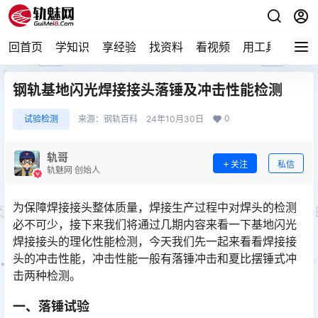
回首页
学知识
享经验
找资料
看视频
用工具
论技
钢轨基地闪光焊接接头落锤及冲击性能检测
0
试验检测
来源：
钢轨百科
24年10月30日
轨哥
关注
私信
轨魅网 创始人
为保障焊接接头整体质量，焊接生产过程中对焊头的检测
必不可少，接下来我们将通过几期内容来看一下基地闪光
焊接接头的理化性能检测，今天我们先一起来看看焊接接
头的冲击性能，冲击性能一般有落锤冲击和夏比摆锤式冲
击两种检测。󠅅󠅃󠄵󠅂󠄪󠇖󠆨󠆨󠇕󠆞󠆒󠅬󠇘󠆭󠆘󠇙󠆝󠅵󠇗󠆭󠆁󠄐󠇗󠅹󠅸󠇖󠆍󠅳󠇖󠅹󠅰󠇖󠆌󠅹
一、落锤试验