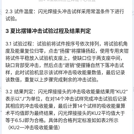
2.3 试件温度：闪光焊接头冲击试样采用常温条件下进行
试验。
3 夏比摆锤冲击试验过程及结果判定
3.1 试验过程：试验前将试件按序号依次排列，将试验机角
度及能量复位归零，点击“扬摆”将摆锤扬起，使用专用夹钳
将试件平稳放入试验机支座上，使缺口位于两支座中间，
缺口背部受冲击，然后点击“退销”使摆锤自然下落冲击试
样，此时试验机显示该试样冲击吸收能量数值，最后记录
该数值，重复以上步骤完成剩余的冲击试验。󠅅󠅃󠄵󠅂󠄪󠇖󠆨󠆨󠇕󠆞󠆒󠅬󠇘󠆭󠆘󠇙󠆝󠅵󠇗󠆭󠆁󠄐󠇗󠅹󠅸󠇖󠆍󠅳󠇖󠅹󠅰󠇖󠆌󠅹
3.2 结果判定：闪光焊接接头的冲击吸收能量结果用“KU2”
表示以“J”为单位，在对14个冲击试样完成冲击试验后记录
其相应的冲击吸收能量，最后计算14个试样的吸收能量算
术平均值即为最终结果，闪光焊接接头的KU2平均值大于
等于6.5J即为合格。具体的合格判定标准如如表2所示
（KU2—冲击吸收能量值）󠅅󠅃󠄵󠅂󠄪󠇖󠆨󠆨󠇕󠆞󠆒󠅬󠇘󠆭󠆘󠇙󠆝󠅵󠇗󠆭󠆁󠄐󠇗󠅹󠅸󠇖󠆍󠅳󠇖󠅹󠅰󠇖󠆌󠅹