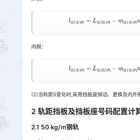
l
左
(
右
)
外
=
L
左
(
右
)
外
−
m
左
(
右
)
外
n
左
右
外
左
右
外
左
右
外
内侧：
l
左
(
右
)
内
=
L
左
(
右
)
内
−
m
左
(
右
)
内
n
左
右
内
左
右
内
左
右
内
(2)当轨距S变化时,采用挡板座掉边、更换及内
2 轨距挡板及挡板座号码配置计
2.1 50 kg/m钢轨