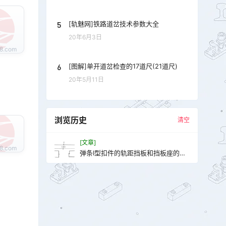
5
[轨魅网]铁路道岔技术参数大全
20年6月3日
6
[图解]单开道岔检查的17道尺(21道尺)
20年5月11日
浏览历史
清空
[文章]
弹条Ⅰ型扣件的轨距挡板和挡板座的基
本尺寸及号码