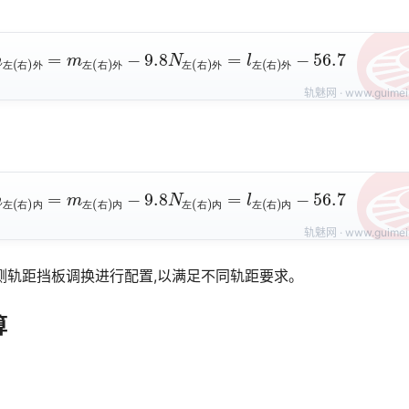
左
(
右
)
外
=
m
左
(
右
)
外
−
9.8
N
左
(
右
)
外
=
l
左
(
右
)
外
−
56.7
左
右
外
左
右
外
左
右
外
左
右
外
左
(
右
)
内
=
m
左
(
右
)
内
−
9.8
N
左
(
右
)
内
=
l
左
(
右
)
内
−
56.7
左
右
内
左
右
内
左
右
内
左
右
内
外侧轨距挡板调换进行配置,以满足不同轨距要求。
算