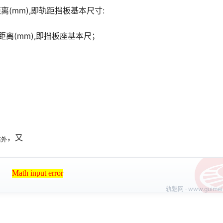
(mm),即轨距挡板基本尺寸:
离(mm),即挡板座基本尺；
，又
右外
Math input error
Math input error