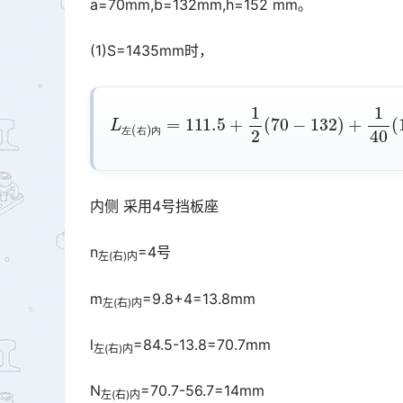
a=70mm,b=132mm,h=152 mm。
(1)S=1435mm时，
L
左
(
右
)
内
=
111.5
+
1
2
(
70
=
−
30
13
左
右
内
内侧 采用4号挡板座
n
=4号
左(右)内
m
=9.8+4=13.8mm
左(右)内
l
=84.5-13.8=70.7mm
左(右)内
N
=70.7-56.7=14mm
左(右)内