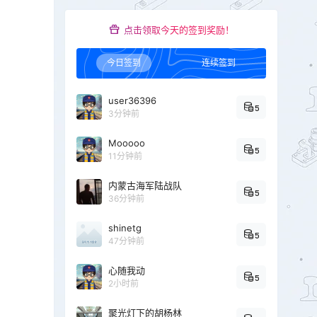
点击领取今天的签到奖励！
今日签到
连续签到
user36396
5
3分钟前
Mooooo
5
11分钟前
内蒙古海军陆战队
5
36分钟前
shinetg
5
47分钟前
心随我动
5
2小时前
聚光灯下的胡杨林