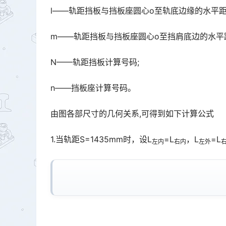
l——轨距挡板与挡板座圆心o至轨底边缘的水平距离
m——轨距挡板与挡板座圆心o至挡肩底边的水平距
N——轨距挡板计算号码;
n——挡板座计算号码。
由图各部尺寸的几何关系,可得到如下计算公式
1.当轨距S=1435mm时，设L
=L
，L
=L
左内
右内
左外