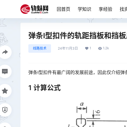
回首页
学知识
享经验
找
弹条Ⅰ型扣件的轨距挡板和挡
1
1.2k
线路技术
24年11月3日
弹条Ⅰ型扣件有最广阔的发展前途，因此仅介绍弹
1 计算公式