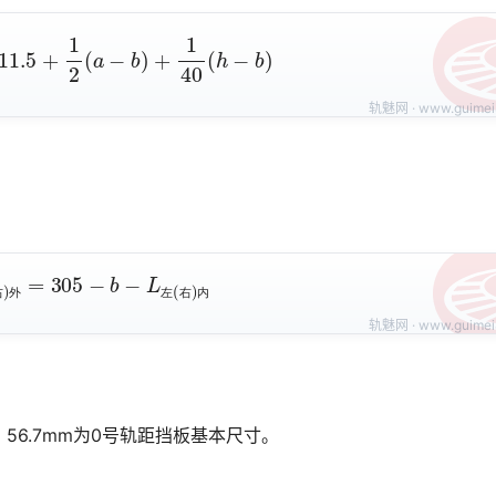
=
111.5
+
1
2
(
a
−
b
)
+
1
40
(
h
−
b
)
右
)
外
=
305
−
b
−
L
左
(
右
)
内
右
外
左
右
内
，56.7mm为0号轨距挡板基本尺寸。