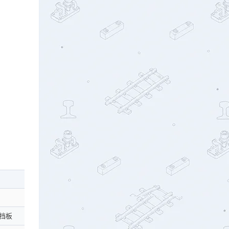
右股钢轨
外侧
挡板
轨距挡板
挡板座