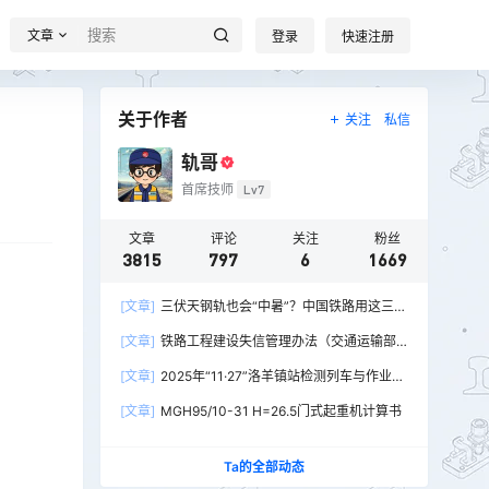
文章
登录
快速注册
关于作者
关注
私信
轨哥
首席技师
Lv7
文章
评论
关注
粉丝
3815
797
6
1669
[文章]
三伏天钢轨也会“中暑”？中国铁路用这三招
破解热胀冷缩难题
[文章]
铁路工程建设失信管理办法（交通运输部
令2026年第15号）
[文章]
2025年“11·27”洛羊镇站检测列车与作业人
员相撞重大交通事故
[文章]
MGH95/10-31 H=26.5门式起重机计算书
Ta的全部动态