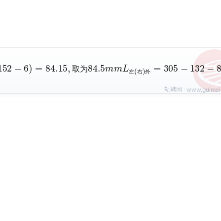
5
2
)
−
+
132
1
40
−
(
84.5
152
−
=
6
88.5
)
=
84.15
m
m
,
取
为
84.5
m
m
L
左
(
右
)
外
取
为
左
右
外