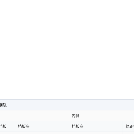
钢轨
内侧
挡板
挡板座
挡板座
轨距