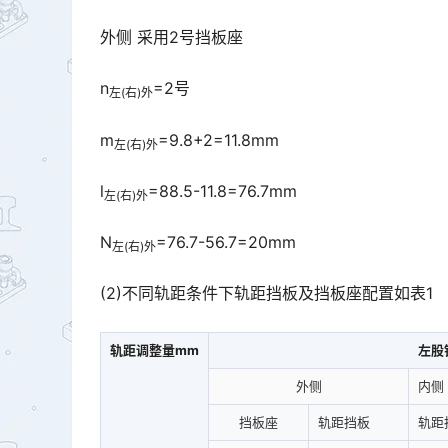
外侧 采用2号挡板座
n
=2号
左(右)外
m
=9.8+2=11.8mm
左(右)外
l
=88.5-11.8=76.7mm
左(右)外
N
=76.7-56.7=20mm
左(右)外
(2)不同轨距条件下轨距挡板及挡板座配置如表1
轨距调整量mm
左股
外侧
内侧
挡板座
轨距挡板
轨距