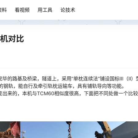
资料
看视频
用工具
论技术
轨机对比
工完毕的路基及桥梁，隧道上，采用“单枕连续法”铺设国标Ⅲ（Ⅱ）
长度的钢轨，能自行及牵引轨枕运输车，具有铺轨导向等功能。
比较。󠅅󠅃󠄵󠅂󠄪󠇖󠆨󠆨󠇕󠆞󠆒󠅬󠇘󠆭󠆘󠇙󠆝󠅵󠇗󠆭󠆁󠄐󠇗󠅹󠅸󠇖󠆍󠅳󠇖󠅹󠅰󠇖