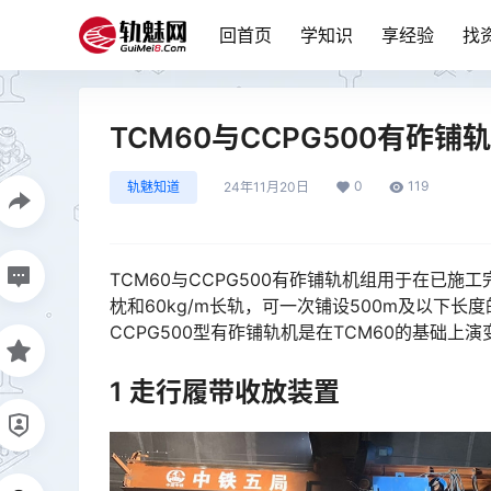
回首页
学知识
享经验
找
TCM60与CCPG500有砟铺
0
119
轨魅知道
24年11月20日
TCM60与CCPG500有砟铺轨机组用于在已施
枕和60kg/m长轨，可一次铺设500m及以下
CCPG500型有砟铺轨机是在TCM60的基础上演变出来的，本机与TCM60相似度很高，下面把不同处做一个
1 走行履带收放装置