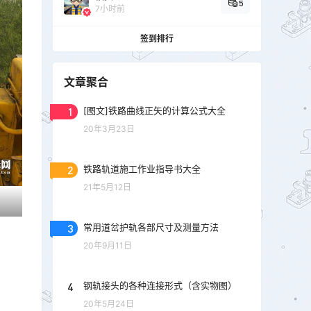
5
7小时前
签到排行
文章聚合
1
[图文]铁路曲线正矢的计算公式大全
20年3月23日
2
铁路轨道施工作业指导书大全
21年5月12日
3
常用道岔护轨各部尺寸及测量方法
20年9月11日
4
钢轨接头的各种连接形式（含实物图）
20年5月24日