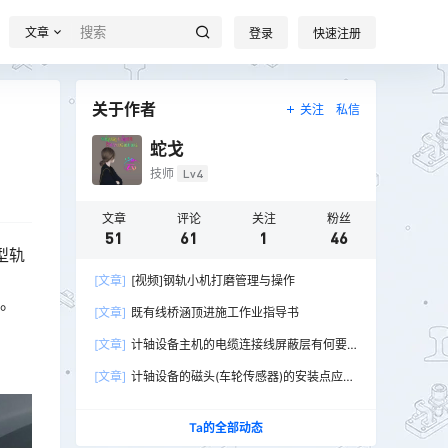
文章
登录
快速注册
关于作者
关注
私信
蛇戈
技师
Lv4
文章
评论
关注
粉丝
51
61
1
46
型轨
[文章]
[视频]钢轨小机打磨管理与操作
󠅹
[文章]
既有线桥涵顶进施工作业指导书
[文章]
计轴设备主机的电缆连接线屏蔽层有何要
求？
[文章]
计轴设备的磁头(车轮传感器)的安装点应符
合哪些要求？
Ta的全部动态