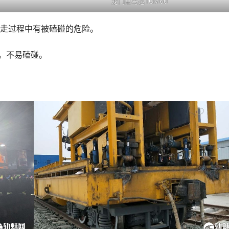
龙门吊马达TCM60
行走过程中有被磕碰的危险。
难。不易磕碰。