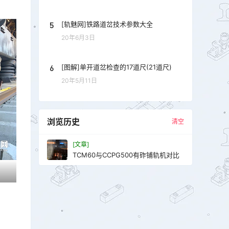
5
[轨魅网]铁路道岔技术参数大全
20年6月3日
6
[图解]单开道岔检查的17道尺(21道尺)
20年5月11日
浏览历史
清空
[文章]
TCM60与CCPG500有砟铺轨机对比