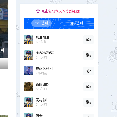
点击领取今天的签到奖励！
今日签到
连续签到
加油加油
5
1小时前
da6267950
5
2小时前
夜雨落秋桐
5
4小时前
饭醉团伙
5
5小时前
花衬衫i
5
7小时前
铁头