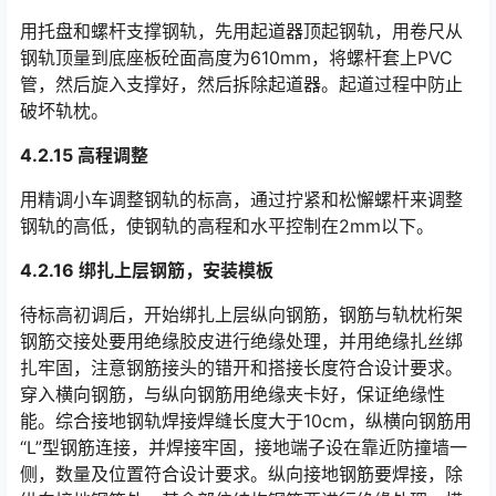
用托盘和螺杆支撑钢轨，先用起道器顶起钢轨，用卷尺从
钢轨顶量到底座板砼面高度为610mm，将螺杆套上PVC
管，然后旋入支撑好，然后拆除起道器。起道过程中防止
破坏轨枕。󠅅󠅃󠄵󠅂󠄪󠇖󠆨󠆨󠇕󠆞󠆒󠅬󠇘󠆭󠆘󠇙󠆝󠅵󠇗󠆭󠆁󠄐󠇗󠅹󠅸󠇖󠆍󠅳󠇖󠅹󠅰󠇖󠆌󠅹
4.2.15 高程调整
用精调小车调整钢轨的标高，通过拧紧和松懈螺杆来调整
钢轨的高低，使钢轨的高程和水平控制在2mm以下。
4.2.16 绑扎上层钢筋，安装模板
待标高初调后，开始绑扎上层纵向钢筋，钢筋与轨枕桁架
钢筋交接处要用绝缘胶皮进行绝缘处理，并用绝缘扎丝绑
扎牢固，注意钢筋接头的错开和搭接长度符合设计要求。
穿入横向钢筋，与纵向钢筋用绝缘夹卡好，保证绝缘性
能。综合接地钢轨焊接焊缝长度大于10cm，纵横向钢筋用
“L”型钢筋连接，并焊接牢固，接地端子设在靠近防撞墙一
侧，数量及位置符合设计要求。纵向接地钢筋要焊接，除