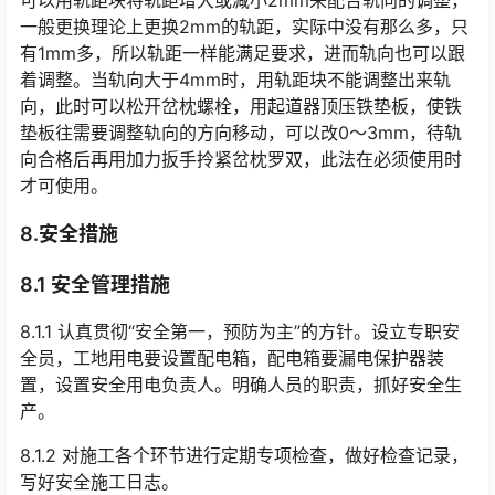
一般更换理论上更换2mm的轨距，实际中没有那么多，只
有1mm多，所以轨距一样能满足要求，进而轨向也可以跟
着调整。当轨向大于4mm时，用轨距块不能调整出来轨
向，此时可以松开岔枕螺栓，用起道器顶压铁垫板，使铁
垫板往需要调整轨向的方向移动，可以改0～3mm，待轨
向合格后再用加力扳手拎紧岔枕罗双，此法在必须使用时
才可使用。󠅅󠅃󠄵󠅂󠄪󠇖󠆨󠆨󠇕󠆞󠆒󠅬󠇘󠆭󠆘󠇙󠆝󠅵󠇗󠆭󠆁󠄐󠇗󠅹󠅸󠇖󠆍󠅳󠇖󠅹󠅰󠇖󠆌󠅹
8.安全措施
8.1 安全管理措施
8.1.1 认真贯彻“安全第一，预防为主”的方针。设立专职安
全员，工地用电要设置配电箱，配电箱要漏电保护器装
置，设置安全用电负责人。明确人员的职责，抓好安全生
产。󠅅󠅃󠄵󠅂󠄪󠇖󠆨󠆨󠇕󠆞󠆒󠅬󠇘󠆭󠆘󠇙󠆝󠅵󠇗󠆭󠆁󠄐󠇗󠅹󠅸󠇖󠆍󠅳󠇖󠅹󠅰󠇖󠆌󠅹
8.1.2 对施工各个环节进行定期专项检查，做好检查记录，
写好安全施工日志。