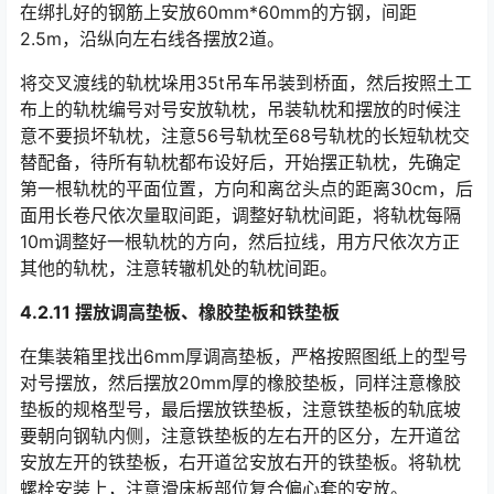
在绑扎好的钢筋上安放60mm*60mm的方钢，间距
2.5m，沿纵向左右线各摆放2道。
将交叉渡线的轨枕垛用35t吊车吊装到桥面，然后按照土工
布上的轨枕编号对号安放轨枕，吊装轨枕和摆放的时候注
意不要损坏轨枕，注意56号轨枕至68号轨枕的长短轨枕交
替配备，待所有轨枕都布设好后，开始摆正轨枕，先确定
第一根轨枕的平面位置，方向和离岔头点的距离30cm，后
面用长卷尺依次量取间距，调整好轨枕间距，将轨枕每隔
10m调整好一根轨枕的方向，然后拉线，用方尺依次方正
其他的轨枕，注意转辙机处的轨枕间距。󠅅󠅃󠄵󠅂󠄪󠇖󠆨󠆨󠇕󠆞󠆒󠅬󠇘󠆭󠆘󠇙󠆝󠅵󠇗󠆭󠆁󠄐󠇗󠅹󠅸󠇖󠆍󠅳󠇖󠅹󠅰󠇖󠆌󠅹
4.2.11 摆放调高垫板、橡胶垫板和铁垫板
在集装箱里找出6mm厚调高垫板，严格按照图纸上的型号
对号摆放，然后摆放20mm厚的橡胶垫板，同样注意橡胶
垫板的规格型号，最后摆放铁垫板，注意铁垫板的轨底坡
要朝向钢轨内侧，注意铁垫板的左右开的区分，左开道岔
安放左开的铁垫板，右开道岔安放右开的铁垫板。将轨枕
螺栓安装上，注意滑床板部位复合偏心套的安放。󠅅󠅃󠄵󠅂󠄪󠇖󠆨󠆨󠇕󠆞󠆒󠅬󠇘󠆭󠆘󠇙󠆝󠅵󠇗󠆭󠆁󠄐󠇗󠅹󠅸󠇖󠆍󠅳󠇖󠅹󠅰󠇖󠆌󠅹