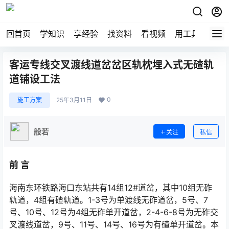
回首页
学知识
享经验
找资料
看视频
用工具
论技
客运专线交叉渡线道岔岔区轨枕埋入式无碴轨
道铺设工法
0
施工方案
25年3月11日
般若
关注
私信
前 言
海南东环铁路海口东站共有14组12#道岔，其中10组无砟
轨道，4组有碴轨道。1-3号为单渡线无砟道岔，5号、7
号、10号、12号为4组无砟单开道岔，2-4-6-8号为无砟交
叉渡线道岔，9号、11号、14号、16号为有碴单开道岔。本