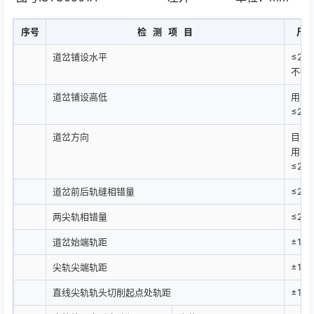
序号
检 测 项 目
尺
道岔铺设水平
≤2
不得
道岔铺设高低
用10
≤2.0
道岔方向
目测
用10
≤2.0
道岔前后轨缝相错量
≤2
两尖轨相错量
≤2
道岔始端轨距
±1
尖轨尖端轨距
±1.0
直线尖轨轨头切削起点处轨距
±1.0