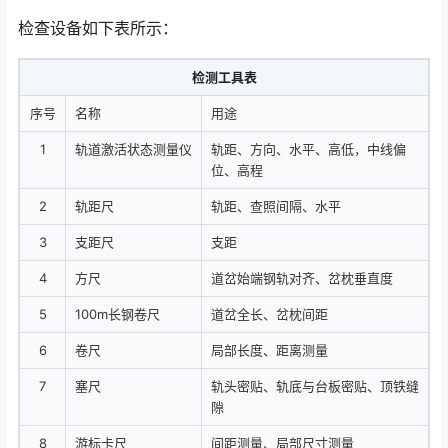
检查设备如下表所示：
检测工具表
序号
名称
用途
1
轨道激活状态测量仪
轨距、方向、水平、高低，中线偏
位、高程
2
轨距尺
轨距、查照间隔、水平
3
支距尺
支距
4
方尺
道岔始端钢轨对齐、岔枕垂直度
5
100m长钢卷尺
道岔全长、岔枕间距
6
卷尺
局部长度、距离测量
7
塞尺
轨头密贴、轨底与台板密贴、顶铁缝
隙
8
游标卡尺
间距测量、局部尺寸测量