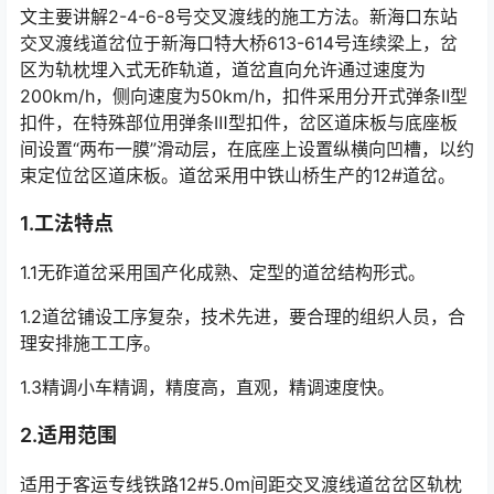
文主要讲解2-4-6-8号交叉渡线的施工方法。新海口东站
交叉渡线道岔位于新海口特大桥613-614号连续梁上，岔
区为轨枕埋入式无砟轨道，道岔直向允许通过速度为
200km/h，侧向速度为50km/h，扣件采用分开式弹条Ⅱ型
扣件，在特殊部位用弹条Ⅲ型扣件，岔区道床板与底座板
间设置“两布一膜”滑动层，在底座上设置纵横向凹槽，以约
束定位岔区道床板。道岔采用中铁山桥生产的12#道岔。󠅅󠅃󠄵󠅂󠄪󠇖󠆨󠆨󠇕󠆞󠆒󠅬󠇘󠆭󠆘󠇙󠆝󠅵󠇗󠆭󠆁󠄐󠇗󠅹󠅸󠇖󠆍󠅳󠇖󠅹󠅰󠇖󠆌󠅹
1.工法特点
1.1无砟道岔采用国产化成熟、定型的道岔结构形式。
1.2道岔铺设工序复杂，技术先进，要合理的组织人员，合
理安排施工工序。
1.3精调小车精调，精度高，直观，精调速度快。
2.适用范围
适用于客运专线铁路12#5.0m间距交叉渡线道岔岔区轨枕