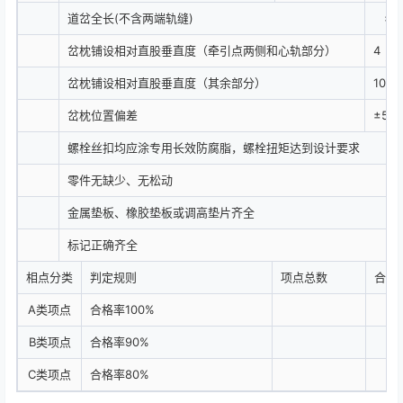
道岔全长(不含两端轨缝)
±1
岔枕铺设相对直股垂直度（牵引点两侧和心轨部分）
4
岔枕铺设相对直股垂直度（其余部分）
10
岔枕位置偏差
±5.0
螺栓丝扣均应涂专用长效防腐脂，螺栓扭矩达到设计要求
零件无缺少、无松动
金属垫板、橡胶垫板或调高垫片齐全
标记正确齐全
相点分类
判定规则
项点总数
合格
A类项点
合格率100%
B类项点
合格率90%
C类项点
合格率80%