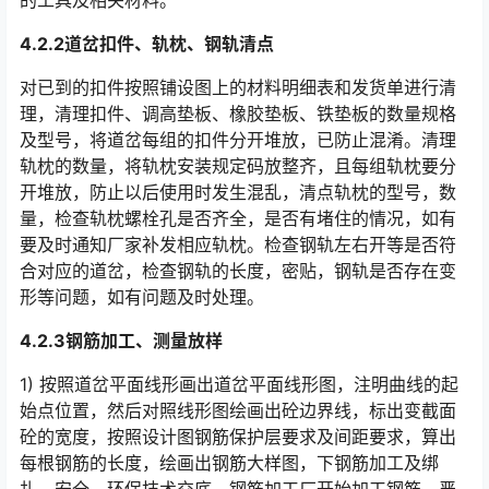
的工具及相关材料。󠅅󠅃󠄵󠅂󠄪󠇖󠆨󠆨󠇕󠆞󠆒󠅬󠇘󠆭󠆘󠇙󠆝󠅵󠇗󠆭󠆁󠄐󠇗󠅹󠅸󠇖󠆍󠅳󠇖󠅹󠅰󠇖󠆌󠅹
4.2.2道岔扣件、轨枕、钢轨清点
对已到的扣件按照铺设图上的材料明细表和发货单进行清
理，清理扣件、调高垫板、橡胶垫板、铁垫板的数量规格
及型号，将道岔每组的扣件分开堆放，已防止混淆。清理
轨枕的数量，将轨枕安装规定码放整齐，且每组轨枕要分
开堆放，防止以后使用时发生混乱，清点轨枕的型号，数
量，检查轨枕螺栓孔是否齐全，是否有堵住的情况，如有
要及时通知厂家补发相应轨枕。检查钢轨左右开等是否符
合对应的道岔，检查钢轨的长度，密贴，钢轨是否存在变
形等问题，如有问题及时处理。󠅅󠅃󠄵󠅂󠄪󠇖󠆨󠆨󠇕󠆞󠆒󠅬󠇘󠆭󠆘󠇙󠆝󠅵󠇗󠆭󠆁󠄐󠇗󠅹󠅸󠇖󠆍󠅳󠇖󠅹󠅰󠇖󠆌󠅹
4.2.3钢筋加工、测量放样
1) 按照道岔平面线形画出道岔平面线形图，注明曲线的起
始点位置，然后对照线形图绘画出砼边界线，标出变截面
砼的宽度，按照设计图钢筋保护层要求及间距要求，算出
每根钢筋的长度，绘画出钢筋大样图，下钢筋加工及绑