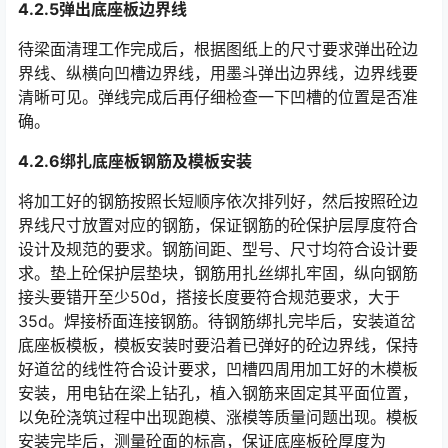
4.2.5弹出底座板边界线
待梁面清理工作完成后，根据图纸上的尺寸要求弹出砼边
界线、纵横向凹槽边界线，用墨斗弹出边界线，边界线要
清晰可见。弹线完成后再仔细检查一下凹槽的位置是否准
确。
4.2.6绑扎底座板钢筋及模板安装
将加工好的钢筋按照长短顺序依次排列好，然后按照砼边
界线尺寸放置对应的钢筋，保证钢筋的砼保护层厚度符合
设计及规范的要求。钢筋间距、型号、尺寸均符合设计要
求。垫上砼保护层垫块，钢筋用扎丝绑扎牢固，纵向钢筋
接头要错开至少50d，搭接长度要符合规范要求，大于
35d。焊接桥面连接钢筋。待钢筋绑扎完毕后，安装道岔
底座板模板，模板安装时要沿着已弹好的砼边界线，保持
好道岔的线性符合设计要求，凹槽四周用加工好的木模板
安装，用电钻在梁上钻孔，植入钢筋来固定其平面位置，
以免砼浇筑过程中出现跑模、涨模等质量问题出现。模板
安装完毕后，测量砼面的标高，保证底座板砼厚度为