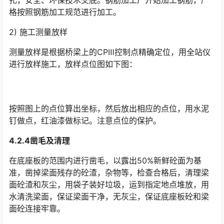
扎，安全、环保技术交底。钢筋加工厂开始加工钢筋，严
格按照钢筋加工规范进行加工。󠅅󠅃󠄵󠅂󠄪󠇖󠆨󠆨󠇕󠆞󠆒󠅬󠇘󠆭󠆘󠇙󠆝󠅵󠇗󠆭󠆁󠄐󠇗󠅹󠅸󠇖󠆍󠅳󠇖󠅹󠅰󠇖󠆌󠅹
2) 施工测量放样
测量放样是根据桥梁上的CPⅢ控制点精确定位，用全站仪
进行放样施工，放样点位图如下图：
按照图上的点位算出坐标，然后放出相应的点位，用水泥
钉做点，红油漆做标记。注意点位的保护。
4.2.4凿毛及清理
在底座板的范围内进行凿毛，以露出50%新鲜砼面为基
准，凿掉梁面残存的砼渣，杂物等，检查合格后，清理梁
面砼渣和灰尘，用袋子装好垃圾，运到指定地点堆放，用
水清洗梁面，保证梁面干净，无灰尘，保证底座板砼和梁
面砼连接牢靠。󠅅󠅃󠄵󠅂󠄪󠇖󠆨󠆨󠇕󠆞󠆒󠅬󠇘󠆭󠆘󠇙󠆝󠅵󠇗󠆭󠆁󠄐󠇗󠅹󠅸󠇖󠆍󠅳󠇖󠅹󠅰󠇖󠆌󠅹