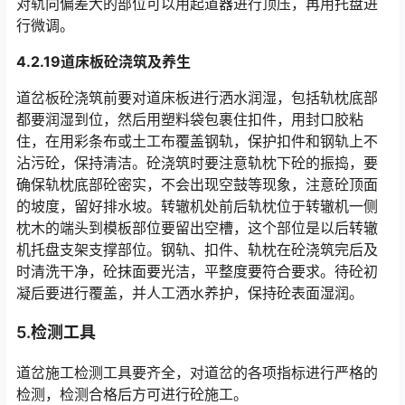
对轨向偏差大的部位可以用起道器进行顶压，再用托盘进
行微调。󠅅󠅃󠄵󠅂󠄪󠇖󠆨󠆨󠇕󠆞󠆒󠅬󠇘󠆭󠆘󠇙󠆝󠅵󠇗󠆭󠆁󠄐󠇗󠅹󠅸󠇖󠆍󠅳󠇖󠅹󠅰󠇖󠆌󠅹
4.2.19道床板砼浇筑及养生
道岔板砼浇筑前要对道床板进行洒水润湿，包括轨枕底部
都要润湿到位，然后用塑料袋包裹住扣件，用封口胶粘
住，在用彩条布或土工布覆盖钢轨，保护扣件和钢轨上不
沾污砼，保持清洁。砼浇筑时要注意轨枕下砼的振捣，要
确保轨枕底部砼密实，不会出现空鼓等现象，注意砼顶面
的坡度，留好排水坡。转辙机处前后轨枕位于转辙机一侧
枕木的端头到模板部位要留出空槽，这个部位是以后转辙
机托盘支架支撑部位。钢轨、扣件、轨枕在砼浇筑完后及
时清洗干净，砼抹面要光洁，平整度要符合要求。待砼初
凝后要进行覆盖，并人工洒水养护，保持砼表面湿润。󠅅󠅃󠄵󠅂󠄪󠇖󠆨󠆨󠇕󠆞󠆒󠅬󠇘󠆭󠆘󠇙󠆝󠅵󠇗󠆭󠆁󠄐󠇗󠅹󠅸󠇖󠆍󠅳󠇖󠅹󠅰󠇖󠆌󠅹
5.检测工具
道岔施工检测工具要齐全，对道岔的各项指标进行严格的
检测，检测合格后方可进行砼施工。