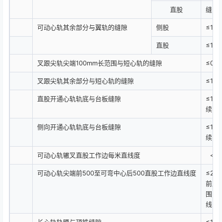
直股
缝隙≤
可动心轨其余部分与翼轨的缝隙
侧股
≤1.0
直股
≤1.0
叉跟尖轨尖端100mm长范围与短心轨的缝隙
≤0.5
叉跟尖轨其余部分与短心轨的缝隙
≤1.5
直股开通心轨轨底与台板缝隙
≤1.
续出
侧向开通心轨轨底与台板缝隙
≤1.
续出
可动心轨辙叉直股工作边每米直线度
＜0.
可动心轨尖端前500至可弯中心后500直股工作边直线度
≤2.
前后
围内
线
长心轨轨腰与顶铁缝隙
≤1.0