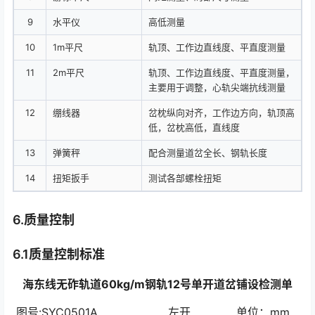
9
水平仪
高低测量
10
1m平尺
轨顶、工作边直线度、平直度测量
11
2m平尺
轨顶、工作边直线度、平直度测量，
主要用于调整，心轨尖端抗线测量
12
绷线器
岔枕纵向对齐，工作边方向，轨顶高
低，岔枕高低，直线度
13
弹簧秤
配合测量道岔全长、钢轨长度
14
扭矩扳手
测试各部螺栓扭矩
6.质量控制
6.1质量控制标准
海东线无砟轨道60
kg/m
钢轨12号单开道岔铺设检测单
图号:SYC0501A 左开 单位：mm