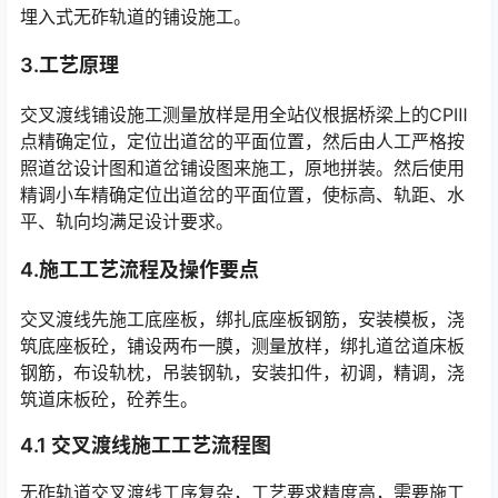
埋入式无砟轨道的铺设施工。
3.工艺原理
交叉渡线铺设施工测量放样是用全站仪根据桥梁上的CPⅢ
点精确定位，定位出道岔的平面位置，然后由人工严格按
照道岔设计图和道岔铺设图来施工，原地拼装。然后使用
精调小车精确定位出道岔的平面位置，使标高、轨距、水
平、轨向均满足设计要求。󠅅󠅃󠄵󠅂󠄪󠇖󠆨󠆨󠇕󠆞󠆒󠅬󠇘󠆭󠆘󠇙󠆝󠅵󠇗󠆭󠆁󠄐󠇗󠅹󠅸󠇖󠆍󠅳󠇖󠅹󠅰󠇖󠆌󠅹
4.施工工艺流程及操作要点
交叉渡线先施工底座板，绑扎底座板钢筋，安装模板，浇
筑底座板砼，铺设两布一膜，测量放样，绑扎道岔道床板
钢筋，布设轨枕，吊装钢轨，安装扣件，初调，精调，浇
筑道床板砼，砼养生。󠅅󠅃󠄵󠅂󠄪󠇖󠆨󠆨󠇕󠆞󠆒󠅬󠇘󠆭󠆘󠇙󠆝󠅵󠇗󠆭󠆁󠄐󠇗󠅹󠅸󠇖󠆍󠅳󠇖󠅹󠅰󠇖󠆌󠅹
4.1 交叉渡线施工工艺流程图
无砟轨道交叉渡线工序复杂，工艺要求精度高，需要施工