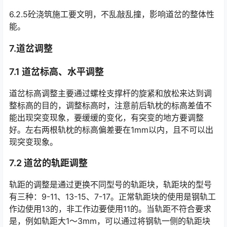
6.2.5砼浇筑施工要文明，不乱敲乱撞，影响道岔的整体性
能。
7.道岔调整
7.1 道岔标高、水平调整
道岔标高调整主要通过螺栓支撑杆的旋紧和放松来达到调
整标高的目的，调整标高时，注意前后轨枕的标高差值不
能出现突变现象，要缓缓的变化，有突变的地方要调整
好。左右两根轨枕的标高偏差要在1mm以内，且不可以出
现突变现象。󠅅󠅃󠄵󠅂󠄪󠇖󠆨󠆨󠇕󠆞󠆒󠅬󠇘󠆭󠆘󠇙󠆝󠅵󠇗󠆭󠆁󠄐󠇗󠅹󠅸󠇖󠆍󠅳󠇖󠅹󠅰󠇖󠆌󠅹
7.2 道岔的轨距调整
轨距的调整是通过更换不同型号的轨距块，轨距块的型号
有三种：9-11、13-15、7-17。正常轨距块的使用是钢轨工
作边使用13的，非工作边要使用11的。当轨距不符合要求
是，例如轨距大1～3mm，可以通过将钢轨一侧的轨距块