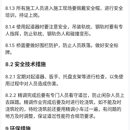
8.1.3 所有施工人员进入施工现场要佩戴安全帽，进行安全
培训，持证上岗。
8.1.4 使用起道器时要注意安全，吊装轨枕、钢轨时要有专
人指挥，防止轨枕、钢轨伤人和碰撞变形。
8.1.5 桥面要做好围栏防护，防止人员跌落。做好安全标
牌。
8.2 安全技术措施
8.2.1 定期对起道器、扳手、托盘支架等进行检查，以免使
用过程中对人员造成伤害。
8.2.2 精调完成后要有专门人员看守道岔，防止闲杂人员上
去踩踏。精调作业完成后要及时进行砼浇筑，如不能及时
浇筑砼的，待砼浇筑前还要用精调小车过一遍，有问题的
地方及时调整，保证道岔性能符合规范要求。󠅅󠅃󠄵󠅂󠄪󠇖󠆨󠆨󠇕󠆞󠆒󠅬󠇘󠆭󠆘󠇙󠆝󠅵󠇗󠆭󠆁󠄐󠇗󠅹󠅸󠇖󠆍󠅳󠇖󠅹󠅰󠇖󠆌󠅹
9.环保措施