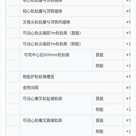
短心轨轨腰与顶铁缝隙
≤1.0
叉根尖轨轨腰与顶铁的缝隙
≤1.0
可动心轨尖端前1m处轨距（直股）
±1.0
可动心轨尖端前1m处轨距（侧股）
+2.0/
可弯中心后500mm处轨距
直股
±1.0
侧股
+2.0/
侧股护轨轮缘槽宽
±1.0
查照间隔
≥139
可动心辙叉轨趾端轨距
直股
±1.0
侧股
+2.0/
可动心轨辙叉跟端轨距
直股
±1.0
侧股
+2.0/