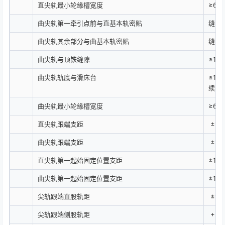
直尖轨最小轮缘槽宽度
≥65
曲尖轨第一牵引点前与直基本轨密贴
缝隙≤
曲尖轨其余部分与曲基本轨密贴
缝隙≤
曲尖轨与顶铁缝隙
≤1.0
曲尖轨轨底与滑床台
≤1.
续出
曲尖轨最小轮缘槽宽度
≥65
直尖轨跟端支距
±1.0
曲尖轨跟端支距
±1.0
直尖轨第一起始固定位置支距
±1.0
曲尖轨第一起始固定位置支距
±1.0
尖轨跟端直股轨距
±1.0
尖轨跟端侧股轨距
+2.0