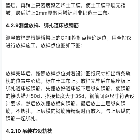
垫层，再铺上高密度聚乙烯土工膜，使土工膜平展无褶
皱，最后铺上2mm厚聚丙烯针刺非织造土工布。󠅅󠅃󠄵󠅂󠄪󠇖󠆨󠆨󠇕󠆞󠆒󠅬󠇘󠆭󠆘󠇙󠆝󠅵󠇗󠆭󠆁󠄐󠇗󠅹󠅸󠇖󠆍󠅳󠇖󠅹󠅰󠇖󠆌󠅹
4.2.9测量放样、绑扎道床板钢筋
测量放样是根据桥梁上的CPⅢ控制点精确定位，用全站仪
进行放样施工，放样点位图如下图：
放样完毕后，按照放样点位对着设计图纸尺寸标出每条轨
枕的位置中心线，标在土工布上。放样完毕后在底座板上
绑扎道床板钢筋，先摆放好道床板下层纵向钢筋，使钢筋
的接头错开50d，搭接长度大于35d，钢筋间距尺寸符合设
计要求。然后依次摆放横向钢筋。最后放上上层纵向钢
筋，不绑扎，上层横向钢筋待精调时再放入，与上层纵向
钢筋一起绑扎。󠅅󠅃󠄵󠅂󠄪󠇖󠆨󠆨󠇕󠆞󠆒󠅬󠇘󠆭󠆘󠇙󠆝󠅵󠇗󠆭󠆁󠄐󠇗󠅹󠅸󠇖󠆍󠅳󠇖󠅹󠅰󠇖󠆌󠅹
4.2.10 吊装布设轨枕