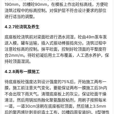
190mm，凹槽砼90mm，在模板上作出砼标高线，方便砼
浇筑过程中的标高控制。对保护层不符合设计要求的部位
进行适当的调整。󠅅󠅃󠄵󠅂󠄪󠇖󠆨󠆨󠇕󠆞󠆒󠅬󠇘󠆭󠆘󠇙󠆝󠅵󠇗󠆭󠆁󠄐󠇗󠅹󠅸󠇖󠆍󠅳󠇖󠅹󠅰󠇖󠆌󠅹
4.2.7砼浇筑及养生
底座板砼浇筑前对梁面砼进行洒水润湿，砼由49m泵车泵
送入模，罐车运输，插入式振动棒振捣充分。浇筑过程中
注意砼标高的控制。抹平砼面，控制好砼顶面的平整度符
合2mm/m。待砼初凝后用土工布覆盖，人工洒水养护，保
持砼顶面湿润。󠅅󠅃󠄵󠅂󠄪󠇖󠆨󠆨󠇕󠆞󠆒󠅬󠇘󠆭󠆘󠇙󠆝󠅵󠇗󠆭󠆁󠄐󠇗󠅹󠅸󠇖󠆍󠅳󠇖󠅹󠅰󠇖󠆌󠅹
4.2.8两布一膜施工
待底座板砼强度达到设计强度的75%后，开始施工两布一
膜，施工前注意天气变化，要能保证两布一膜施工后3h内
不会出现下雨天气。清理底座板上的灰尘，保证砼面干燥
清洁，然后用锅加热融化聚氨酯胶粘剂，用刷子按照每米
一道，一道30cm涂刷在底座板砼顶面，然后铺上3.5mm
后的聚丙烯针刺非织造土工布，凹槽四周安装好Ⅰ、Ⅱ型弹性