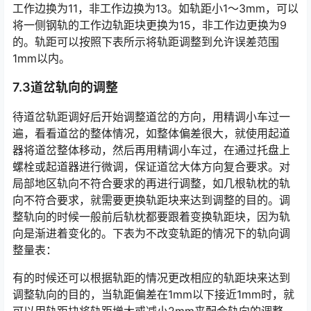
工作边换为11，非工作边换为13。如轨距小1～3mm，可以
将一侧钢轨的工作边轨距块更换为15，非工作边更换为9
的。轨距可以按照下表所示将轨距调整到允许误差范围
1mm以内。󠅅󠅃󠄵󠅂󠄪󠇖󠆨󠆨󠇕󠆞󠆒󠅬󠇘󠆭󠆘󠇙󠆝󠅵󠇗󠆭󠆁󠄐󠇗󠅹󠅸󠇖󠆍󠅳󠇖󠅹󠅰󠇖󠆌󠅹
7.3道岔轨向的调整
待道岔轨距调好后开始调整道岔的方向，用精调小车过一
遍，看看道岔的整体情况，如整体偏差很大，就使用起道
器将道岔整体移动，然后再用精调小车过，在通过托盘上
螺栓或起道器进行微调，保证道岔大体方向复合要求。对
局部地区轨向不符合要求的再进行调整，如几根轨枕的轨
向不符合要求，就需要更换轨距块来达到调整的目的。调
整轨向的时候一般前后轨枕都要跟着变换轨距块，因为轨
向是渐进着变化的。下表为不改变轨距的情况下的轨向调
整量表：󠅅󠅃󠄵󠅂󠄪󠇖󠆨󠆨󠇕󠆞󠆒󠅬󠇘󠆭󠆘󠇙󠆝󠅵󠇗󠆭󠆁󠄐󠇗󠅹󠅸󠇖󠆍󠅳󠇖󠅹󠅰󠇖󠆌󠅹
有的时候还可以根据轨距的情况更改相应的轨距块来达到
调整轨向的目的，当轨距偏差在1mm以下接近1mm时，就
可以用轨距块将轨距增大或减小2mm来配合轨向的调整，