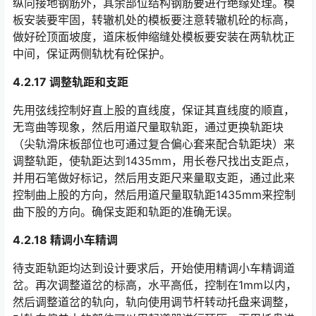
纵向接地钢筋外，其余部位结构钢筋要进行绝缘处理。模
板安装要牢固，转辙机处的模板要注意转辙机砼的标高，
做好砼顶面坡度，道床板伸缩缝处模板要安装在两轨枕正
中间，保证两侧轨枕有砼保护。󠅅󠅃󠄵󠅂󠄪󠇖󠆨󠆨󠇕󠆞󠆒󠅬󠇘󠆭󠆘󠇙󠆝󠅵󠇗󠆭󠆁󠄐󠇗󠅹󠅸󠇖󠆍󠅳󠇖󠅹󠅰󠇖󠆌󠅹
4.2.17 调整轨距和支距
先用弦线控制好直上股的直线度，保证其直线度的顺直，
无弯曲等现象，然后用道尺量取轨距，通过更换轨距块
（尖轨滑床板部位也可通过复合偏心套来配合轨距块）来
调整轨距，使轨距达到1435mm，用长卷尺找出支距点，
并用石笔做好标记，然后用支距尺来量取支距，通过此来
控制曲上股的方向，然后用道尺量取轨距1435mm来控制
曲下股的方向。确保支距和轨距的准确无误。󠅅󠅃󠄵󠅂󠄪󠇖󠆨󠆨󠇕󠆞󠆒󠅬󠇘󠆭󠆘󠇙󠆝󠅵󠇗󠆭󠆁󠄐󠇗󠅹󠅸󠇖󠆍󠅳󠇖󠅹󠅰󠇖󠆌󠅹
4.2.18 精调小车精调
待支距轨距均达到设计要求后，开始使用精调小车精调道
岔。再次调整道岔的标高，水平高低，控制在1mm以内，
然后调整道岔的轨向，轨向使用调节杆转动托盘来调整，