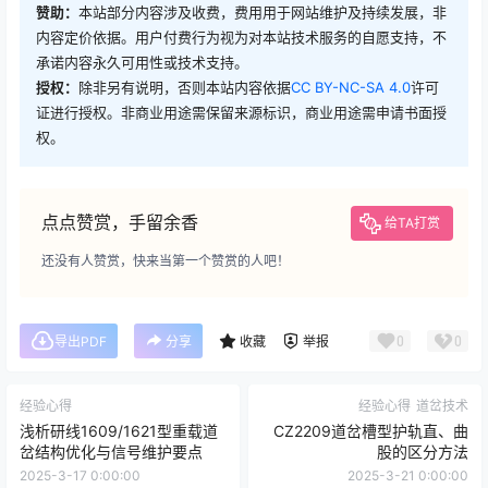
赞助：
本站部分内容涉及收费，费用用于网站维护及持续发展，非
内容定价依据。用户付费行为视为对本站技术服务的自愿支持，不
承诺内容永久可用性或技术支持。
授权：
除非另有说明，否则本站内容依据
CC BY-NC-SA 4.0
许可
证进行授权。非商业用途需保留来源标识，商业用途需申请书面授
权。
点点赞赏，手留余香
给TA打赏
还没有人赞赏，快来当第一个赞赏的人吧！
0
0
导出PDF
分享
收藏
举报
经验心得
经验心得
道岔技术
浅析研线1609/1621型重载道
CZ2209道岔槽型护轨直、曲
岔结构优化与信号维护要点
股的区分方法
2025-3-17 0:00:00
2025-3-21 0:00:00