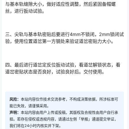
与基本轨缝隙大小，做好适应性调整，然后紧固备帽螺
丝，进行扳动试验。󠅅󠅃󠄵󠅂󠄪󠇖󠆨󠆨󠇕󠆞󠆒󠅬󠇘󠆭󠆘󠇙󠆝󠅵󠇗󠆭󠆁󠄐󠇗󠅹󠅸󠇖󠆍󠅳󠇖󠅹󠅰󠇖󠆌󠅹
三、尖轨与基本轨密贴后要进行4mm不锁闭，2mm锁闭试
验，使用位置道岔第一方钢处来验证道岔密贴力大小。
四、最后进行道岔定反位扳动试验，看道岔解锁状态，看
道岔密贴状态是否良好，试验良好后。交付使用。
风险：
本站内容仅作技术交流参考，不构成决策依据，所涉标准可
能已失效，请谨慎采用。
声明：
本站内容由用户上传或投稿，其版权及合规性由用户自行承
担。若存在侵权或违规内容，请通过左侧「举报」通道提交举证，
我们将在24小时内核实并下架。