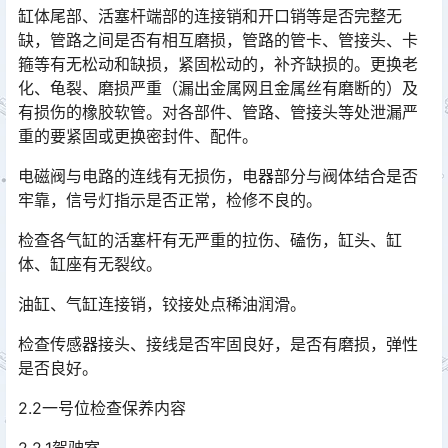
缸体尾部、活塞杆端部的连接销和开口销等是否完整无
缺，管路之间是否有相互磨损，管路的管卡、管接头、卡
箍等有无松动和缺损，紧固松动的，补齐缺损的。更换老
化、龟裂、磨损严重（漏出金属网且金属丝有磨断的）及
有损伤的橡胶软管。对各部件、管路、管接头等处泄漏严
重的要紧固或更换密封件、配件。󠅅󠅃󠄵󠅂󠄪󠇖󠆨󠆨󠇕󠆞󠆒󠅬󠇘󠆭󠆘󠇙󠆝󠅵󠇗󠆭󠆁󠄐󠇗󠅹󠅸󠇖󠆍󠅳󠇖󠅹󠅰󠇖󠆌󠅹
电磁阀与电路的连线有无损伤，电器部分与阀体结合是否
牢靠，信号灯指示是否正常，检修不良的。
检查各气缸的活塞杆有无严重的拉伤、磕伤，缸头、缸
体、缸座有无裂纹。
油缸、气缸连接销，铰接处点稀油润滑。
检查传感器接头、接线是否牢固良好，是否有磨损，弹性
是否良好。
2.2一号位检查保养内容