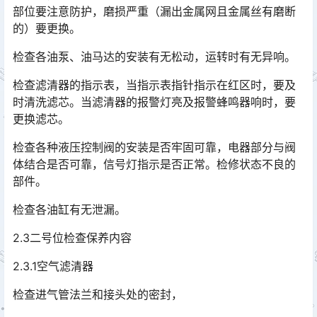
部位要注意防护，磨损严重（漏出金属网且金属丝有磨断
的）要更换。󠅅󠅃󠄵󠅂󠄪󠇖󠆨󠆨󠇕󠆞󠆒󠅬󠇘󠆭󠆘󠇙󠆝󠅵󠇗󠆭󠆁󠄐󠇗󠅹󠅸󠇖󠆍󠅳󠇖󠅹󠅰󠇖󠆌󠅹
检查各油泵、油马达的安装有无松动，运转时有无异响。
检查滤清器的指示表，当指示表指针指示在红区时，要及
时清洗滤芯。当滤清器的报警灯亮及报警蜂鸣器响时，要
更换滤芯。
检查各种液压控制阀的安装是否牢固可靠，电器部分与阀
体结合是否可靠，信号灯指示是否正常。检修状态不良的
部件。
检查各油缸有无泄漏。
2.3二号位检查保养内容
2.3.1空气滤清器
检查进气管法兰和接头处的密封，