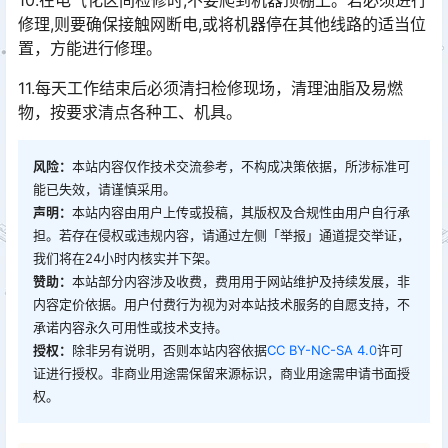
10.在电气化区间检修时,不要爬到机器顶棚上。若必须进行
修理,则要确保接触网断电,或将机器停在其他线路的适当位
置，方能进行修理。
11.每天工作结束后必须清扫检修现场，清理油脂及易燃
物，按要求清点各种工、机具。
风险：
本站内容仅作技术交流参考，不构成决策依据，所涉标准可
能已失效，请谨慎采用。
声明：
本站内容由用户上传或投稿，其版权及合规性由用户自行承
担。若存在侵权或违规内容，请通过左侧「举报」通道提交举证，
我们将在24小时内核实并下架。
赞助：
本站部分内容涉及收费，费用用于网站维护及持续发展，非
内容定价依据。用户付费行为视为对本站技术服务的自愿支持，不
承诺内容永久可用性或技术支持。
授权：
除非另有说明，否则本站内容依据
CC BY-NC-SA 4.0
许可
证进行授权。非商业用途需保留来源标识，商业用途需申请书面授
权。