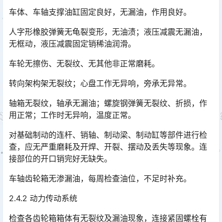
车体、车轴支撑油缸固定良好，无漏油，作用良好。
人字形橡胶弹簧无龟裂变形，无油渍；液压减震无漏油，
无框动，液压减震固定销稀油润滑。
车轮无擦伤、无裂纹、无其他非正常磨耗。
转向架构架无裂纹；心盘工作无异响，旁承无异常。
轴箱无裂纹，轴承无漏油；螺旋钢弹簧无裂纹、折损，作
用正常；工作时无异响，温度正常。
对基础制动的连杆、销轴、制动梁、制动缸等部件进行检
查，应无严重磨耗及开焊、开裂、摆动及丢失等现象。连
接部位的开口销完好无缺失。
车轴齿轮箱无渗漏油，每周检查油位，不足时补充。
2.4.2 动力传动系统
检查各齿轮箱箱体有无裂纹及漏油现象，连接紧固螺栓有