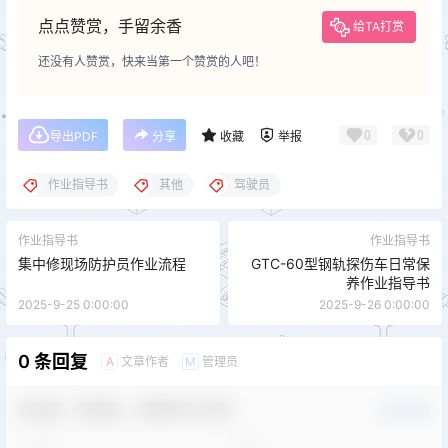
点点赞赏，手留余香
给TA打赏
还没有人赞赏，快来当第一个赞赏的人吧！
0
0
导出PDF
分享
收藏
举报
作业指导书
其他
驾驶员
作业指导书
作业指导书
集中修现场防护员作业流程
GTC-60型钢轨探伤车日常保
养作业指导书
2025-9-25 0:00:00
2025-9-26 0:00:00
0 条回复
文章作者
管理员
A
M
欢迎您，新朋友，感谢参与互动！
确认修改