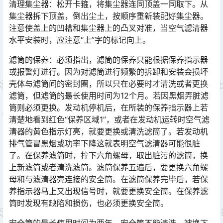
清理集尘器：松开卡箍，将集尘器连同顶盖一同取下。从
集尘器拆下顶盖，倒出尘土，按顺序重新装配好集尘器。
注意使盖上的凹槽和集尘器上的凸叉对准，当空气滤清器
水平安装时，应注意“上”字的标记向上。󠅅󠅃󠄵󠅂󠄪󠇖󠆨󠆨󠇕󠆞󠆒󠅬󠇘󠆭󠆘󠇙󠆝󠅵󠇗󠆭󠆁󠄐󠇗󠅹󠅸󠇖󠆍󠅳󠇖󠅹󠅰󠇖󠆌󠅹
滤筒的保养：必须指出，滤筒的保养只能根据保养指示器
或报警灯进行。因为对滤筒进行频繁的拆卸和安装会损坏
壳体与滤筒间的密封圈，所以只在必要时才清洗或者更换
滤筒，但滤筒的最长使用时间为12个月。若因黑烟弄脏滤
筒则必须更换。发动机停机后，在所装的保养指示器上若
清楚地看到红色“保养区域1”，或者在发动机运转时空气滤
清器的黄色指示灯亮，就要更换或清洗滤筒了。若发动机
排气管冒黑烟或功率下降这就表明空气滤清器可能很脏
了。在保养滤筒时，拧下六角螺母，取出脏污的滤筒，换
上新滤筒或者清洗滤筒。滤筒保养五遍后，要更换六角螺
母和与滤清器壳连接的安全筒。在滤筒保养完毕后，若保
养指示器马上又出现信号时，就要更换安全筒。在保养滤
筒时发现有缺陷和损伤，也必须更换安全筒。󠅅󠅃󠄵󠅂󠄪󠇖󠆨󠆨󠇕󠆞󠆒󠅬󠇘󠆭󠆘󠇙󠆝󠅵󠇗󠆭󠆁󠄐󠇗󠅹󠅸󠇖󠆍󠅳󠇖󠅹󠅰󠇖󠆌󠅹