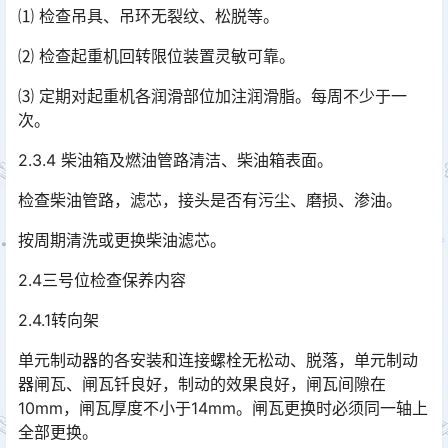
⑴ 检查吊具、吊环无裂纹、松脱等。
⑵ 检查起重机回转限位装置灵敏可靠。
⑶ 定期对起重机各润滑部位加注润滑脂。每周不少于一
次。
2.3.4 柴油箱及燃油管路清洁、柴油箱表面。
检查柴油管路，滤芯，接头是否有污尘、磨损、渗油。
按周期清洗或更换柴油滤芯。
2.4三号位检查保养内容
2.4.1转向架
单元制动器的各安装和连接螺栓无松动、脱落，单元制动
器闸瓦、闸瓦钎良好，制动的效果良好，闸瓦间隙在
10mm，闸瓦厚度不小于14mm。闸瓦更换时必须同一轴上
全部更换。󠅅󠅃󠄵󠅂󠄪󠇖󠆨󠆨󠇕󠆞󠆒󠅬󠇘󠆭󠆘󠇙󠆝󠅵󠇗󠆭󠆁󠄐󠇗󠅹󠅸󠇖󠆍󠅳󠇖󠅹󠅰󠇖󠆌󠅹