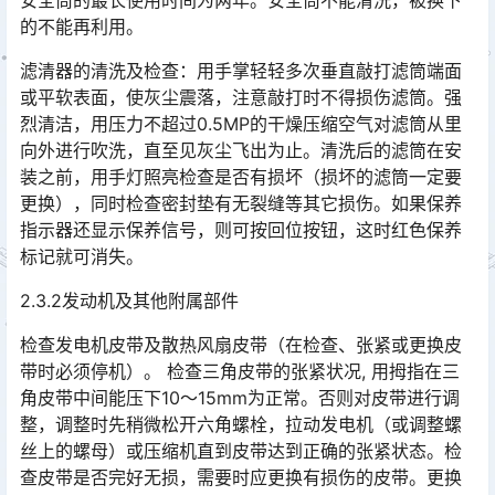
安全筒的最长使用时间为两年。安全筒不能清洗，被换下
的不能再利用。
滤清器的清洗及检查：用手掌轻轻多次垂直敲打滤筒端面
或平软表面，使灰尘震落，注意敲打时不得损伤滤筒。强
烈清洁，用压力不超过0.5MP的干燥压缩空气对滤筒从里
向外进行吹洗，直至见灰尘飞出为止。清洗后的滤筒在安
装之前，用手灯照亮检查是否有损坏（损坏的滤筒一定要
更换），同时检查密封垫有无裂缝等其它损伤。如果保养
指示器还显示保养信号，则可按回位按钮，这时红色保养
标记就可消失。󠅅󠅃󠄵󠅂󠄪󠇖󠆨󠆨󠇕󠆞󠆒󠅬󠇘󠆭󠆘󠇙󠆝󠅵󠇗󠆭󠆁󠄐󠇗󠅹󠅸󠇖󠆍󠅳󠇖󠅹󠅰󠇖󠆌󠅹
2.3.2发动机及其他附属部件
检查发电机皮带及散热风扇皮带（在检查、张紧或更换皮
带时必须停机）。 检查三角皮带的张紧状况, 用拇指在三
角皮带中间能压下10～15mm为正常。否则对皮带进行调
整，调整时先稍微松开六角螺栓，拉动发电机（或调整螺
丝上的螺母）或压缩机直到皮带达到正确的张紧状态。检
查皮带是否完好无损，需要时应更换有损伤的皮带。更换