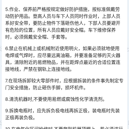
5.作业、保养前严格按规定做好防护措施，按标准佩戴劳
动防护用品。登高人员与车下人员同时作业时，上部人员
系好安全带，要防止物件下落砸伤他人，下部人员要避开
有危险的位置，所有人员应戴好安全帽。车下维修保养
时，必须佩戴安全帽、手套等。󠅅󠅃󠄵󠅂󠄪󠇖󠆨󠆨󠇕󠆞󠆒󠅬󠇘󠆭󠆘󠇙󠆝󠅵󠇗󠆭󠆁󠄐󠇗󠅹󠅸󠇖󠆍󠅳󠇖󠅹󠅰󠇖󠆌󠅹
6.禁止在机械上或机械附近使用明火，如果必须就地使用
电焊或气焊时，应尽量远离油箱，并要准备足够的灭火器
具，清除附近的易燃物品，并在距焊点最近的合适位置连
接地线，严禁在钢轨上连接地线。󠅅󠅃󠄵󠅂󠄪󠇖󠆨󠆨󠇕󠆞󠆒󠅬󠇘󠆭󠆘󠇙󠆝󠅵󠇗󠆭󠆁󠄐󠇗󠅹󠅸󠇖󠆍󠅳󠇖󠅹󠅰󠇖󠆌󠅹
7.在现场拆卸较大零部件时，应根据拆装的条件事先制定专
门安全措施，防止砸伤手脚，损坏机件。
8.清洗机器时,不要使用易燃或腐蚀性化学清洗剂。
9.拆换电瓶时，应先拆负极电线再拆正极，装电瓶时先装
正极再装负极。