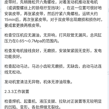
皮带时，先稍微松开六角螺栓，对着发动机推动发电机
（或调整螺丝上的锁母拧至挡块），在这一位置可很好地
安装皮带，再张紧皮带，然后拧紧六角螺栓。运转大约
15min后，再次张紧皮带。对于双皮带出现磨损和损伤时，
要成套更换两根皮带。󠅅󠅃󠄵󠅂󠄪󠇖󠆨󠆨󠇕󠆞󠆒󠅬󠇘󠆭󠆘󠇙󠆝󠅵󠇗󠆭󠆁󠄐󠇗󠅹󠅸󠇖󠆍󠅳󠇖󠅹󠅰󠇖󠆌󠅹
检查空压机应无漏油，无异响，打风软管无漏风，总风缸
压力在0.65～0.7Mpa的范围内。
检查发电机接线良好，无磨损，安装架紧固无变形，发电
功能良好。
检查起动马达，马达小齿轮无磨损，无缺齿，启动马达连
线无松动。
发动机室清洁无异物，机体无渗油现象。
2.3.3工作装置
检查焊机、起重机、液压支腿、拉轨对正装置等无较明显
的凹陷、变形，各处焊缝无裂纹。