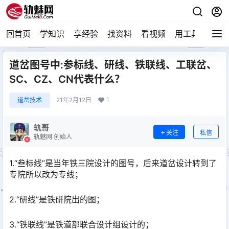
回首页
学知识
享经验
找资料
看视频
用工具
论技
道岔图号中:参标线、研线、铁联线、工联岔、
SC、CZ、CN代表什么？
1
道岔技术
21年2月12日
轨哥
关注
私信
轨魅网 创始人
1.“叁标线”是当年铁三院设计的图号，后来道岔设计转到了
专院所以改为专线；
2.“研线”是铁研院出的图；
3.“铁联线”是铁道部联合设计组设计的；