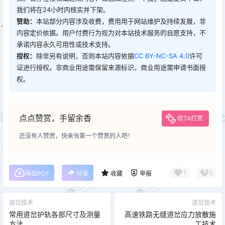
我们将在24小时内核实并下架。
赞助：
本站部分内容涉及收费，费用用于网站维护及持续发展，非
内容定价依据。用户付费行为视为对本站技术服务的自愿支持，不
承诺内容永久可用性或技术支持。
授权：
除非另有说明，否则本站内容依据
CC BY-NC-SA 4.0
许可
证进行授权。非商业用途需保留来源标识，商业用途需申请书面授
权。
点点赞赏，手留余香
给TA打赏
还没有人赞赏，快来当第一个赞赏的人吧！
1
0
导出PDF
分享
收藏
举报
道岔技术
道岔技术
常用道岔护轨各部尺寸及测量
高速铁路无缝道岔应力放散施
方法
工技术