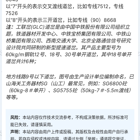
以“7”开头的表示交叉渡线道岔，比如专线7512，专线
7526
以“8”开头的表示三开道岔，比如专线（90）8668
注：
工联岔(GLC)道岔是由中国中铁股份有限公司组织立
题，铁道器材开发中心、中铁宝桥集团有限公司、中铁山
桥集团有限公司、西南交通大学、北京全路通信信号研究
设计院共同研制的新型提速道岔。其产品主要型号为
60kg/m钢轨12号、18号、30号单开道岔，其中18号单开
道岔共计6种；
地方线路9号以下道岔，图号由生产设计单位编制命名，已
山海关工务器材SG（山工）最常见，例如：SG6800砼
（60kg-8＃单开）、SG5755砼（50kg-7＃-5.5m渡线）
等等。
风险：
本站内容仅作技术交流参考，不构成决策依据，所涉标准可
能已失效，请谨慎采用。
声明：
本站内容由用户上传或投稿，其版权及合规性由用户自行承
担。若存在侵权或违规内容，请通过左侧「举报」通道提交举证，